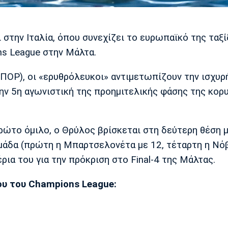
την Ιταλία, όπου συνεχίζει το ευρωπαϊκό της ταξίδ
ns League στην Μάλτα.
 ΣΠΟΡ), οι «ερυθρόλευκοι» αντιμετωπίζουν την ισχυρ
την 5η αγωνιστική της προημιτελικής φάσης της κορ
ρώτο όμιλο, ο Θρύλος βρίσκεται στη δεύτερη θέση μ
ομάδα (πρώτη η Μπαρτσελονέτα με 12, τέταρτη η Νό
έρια του για την πρόκριση στο Final-4 της Μάλτας.
ου του Champions League: