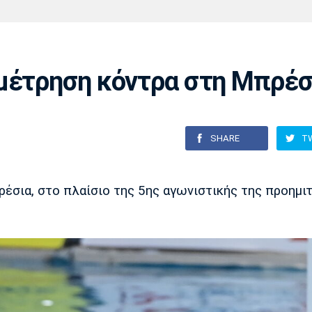
Χάντμπολ
Ηρακλής
Βόλος
Μπορούσια
Παρί Σεν
Ντόρτμουντ
Ζερμέν
αμέτρηση κόντρα στη Μπρέσ
Πόρτο
Μπενφίκα
SHARE
T
έσια, στο πλαίσιο της 5ης αγωνιστικής της προημι