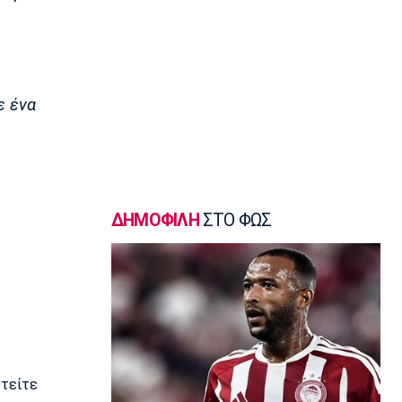
εξωτερικό, τώρα ήταν η κατάλληλη
στιγμή με την Άλμπα»
16:30
Μπάσκετ Ελλάδα
Κορογώνας: «Φιλοδοξία της Kalamata
ε ένα
Basket να πρωταγωνιστήσει»
16:15
Ποδόσφαιρο - Διεθνή
Απεβίωσε ο πατέρας του Μέσι
16:00
ΔΗΜΟΦΙΛΗ
ΣΤΟ ΦΩΣ
Ποδόσφαιρο - Διεθνή
Χαλ: Βασικός ο Τζολάκης
15:45
Ποδόσφαιρο - Διεθνή
Κι επίσημα στην Άρσεναλ ο Μπρούνο
Γκιμαράες
15:30
Super League 2
υτείτε
Παίκτης της ΑΕΛ ο Ρισβάνης