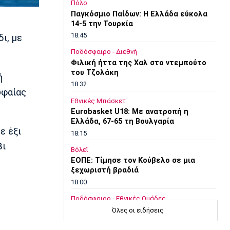
Πόλο
Παγκόσμιο Παίδων: Η Ελλάδα εύκολα
14-5 την Τουρκία
18:45
ι, με
Ποδόσφαιρο - Διεθνή
Φιλική ήττα της Χαλ στο ντεμπούτο
του Τζολάκη
ή
18:32
υφαίας
Εθνικές Μπάσκετ
Eurobasket U18: Με ανατροπή η
Ελλάδα, 67-65 τη Βουλγαρία
ε έξι
18:15
βι
Βόλεϊ
ΕΟΠΕ: Τίμησε τον Κούβελο σε μια
ξεχωριστή βραδιά
18:00
Ποδόσφαιρο - Εθνικές Ομάδες
Νότια Κορέα: Η ομοσπονδία ζήτησε
Όλες οι ειδήσεις
συγγνώμη για την καταγγελία