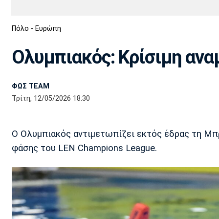
Διεθνή
EuroCup
Πόλο - Ευρώπη
Euro
Basket League
Απόλλων
Άρης
ΟΦΗ
Παναχαϊκή
Εθνικές Ομάδες
Α2 Μπάσκετ
Σμύρνης
Ολυμπιακός: Κρίσιμη αν
Κύπελλο
FIBA World Cup 2023
Διαιτησία
ΦΩΣ TEAM
Ποδόσφαιρο Γυναικών
Ιωνικός
Κηφισιά
Πανσερραϊκός
Τρίτη, 12/05/2026 18:30
Ο Ολυμπιακός αντιμετωπίζει εκτός έδρας τη Μπρ
φάσης του LEN Champions League.