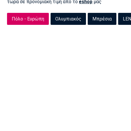
τώρα σε προνομιακή τιμή από το
eshop
μας
Πόλο - Ευρώπη
Ολυμπιακός
Μπρέσια
LEN