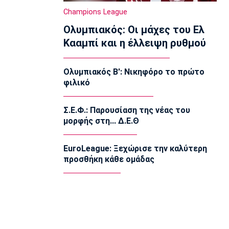
15:15
Champions League
Εθνικές Μπάσκετ
Ολυμπιακός: Οι μάχες του Ελ
Δεύτερη ήττα της Εθνικής Παίδων στο
Κααμπί και η έλλειψη ρυθμού
Ευρωμπάσκετ Κ16
15:05
Ολυμπιακός Β': Νικηφόρο το πρώτο
Επικαιρότητα
φιλικό
Βρέθηκε σορός σε σπηλιά κοντά στο
εκκλησάκι των Αγίων Ισιδώρων
14:50
Σ.Ε.Φ.: Παρουσίαση της νέας του
μορφής στη... Δ.Ε.Θ
Super League 1
Πήρε Νανού ο Ηρακλής
14:40
EuroLeague: Ξεχώρισε την καλύτερη
προσθήκη κάθε ομάδας
Super League 1
Ολυμπιακός: Οι Αφρικανοί διατηρούν
στο προσκήνιο τον Σκίρι
14:30
Ποδόσφαιρο - Διεθνή
Ολοκληρώνει τη μεταγραφή του