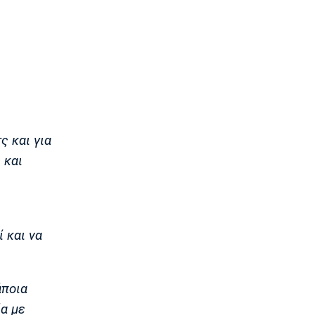
17:45
Στίβος
Παγκόσμιο Πρωτάθλημα Κ20: Πέμπτη
θέση για τον Τζαμτζή
17:30
Super League 1
Σκωτσέζικα ΜΜΕ: «Στο ραντάρ του
Ολυμπιακού ο Τζος Ντόιγκ»
17:14
ς και για
Στίβος
 και
Παγκόσμιο Πρωτάθλημα Κ20: Δεύτερο
πανελλήνιο ρεκόρ για την
Μπακογιάννη
17:00
ί και να
Super League 2
Στον Πανσερραϊκό ο Σμπώκος
16:45
άποια
Μπάσκετ Α1 Γυναικών
Μαρίνη: «Χρόνια στόχος μου το
ία με