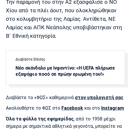
Την παραμονή του στην Α2 εξασφάλισε ο ΝΟ
Λίβερπουλ
Μάντσεστερ
Γιουβέντους
Σίτι
Χίου από τα πλέι άουτ, που ολοκληρώθηκαν
στο κολυμβητήριο της Λαμίας. Αντίθετα, ΝΕ
Λαμίας και ΑΠΚ Νεάπολης υποβιβάστηκαν στη
Β΄ Εθνική κατηγορία.
Ίντερ
Μίλαν
Μπάγερν
Διαβάστε Επίσης
Νέο σκάνδαλο με Ινφαντίνο: «Η UEFA πλήρωσε
Μπορούσια
Παρί Σεν
Μαρσέιγ
εξαψήφιο ποσό σε πρώην ερωμένη του!»
Ντόρτμουντ
Ζερμέν
Διαβάστε το «ΦΩΣ» καθημερινά
στον υπολογιστή σας
Μονακό
Ερυθρός
Τότεναμ
Ακολουθήστε το ΦΩΣ στο
Facebook
και στο
Instagram
Αστέρας
Όλα τα φύλλα της εφημερίδας
, από το 1958 μέχρι
σήμερα με σημαντικά αθλητικά γεγονότα, μπορείτε να