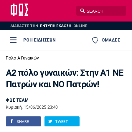
ΔΙΑΒΑΣΤΕ THN
ΕΝΤΥΠΗ ΕΚΔΟΣΗ
ONLINE
ΡΟΗ ΕΙΔΗΣΕΩΝ
ΟΜΑΔΕΣ
Ποδόσφαιρο
Πόλο Α Γυναικών
ΠΟΔΟΣΦΑΙΡΟ
ΜΠΑΣΚΕΤ
Α2 πόλο γυναικών: Στην Α1 ΝΕ
Super League 1
Μπάσκετ
ΒΟΛΕΪ
ΠΟΛΟ
ΣΠΟΡ
Πατρών και ΝΟ Πατρών!
Ολυμπιακός
ΑΕΚ
ΠΑΟΚ
Super League 2
Ελλάδα
Ολυμπιακοί Αγώνες
AUTO-MOTO
PLUS
ΦΩΣ TEAM
Γ Εθνική
Εθνική
Βόλεϊ
Κυριακή, 15/06/2025 23:40
Ελλάδα
EuroLeague
Πόλο
Παναθηναϊκός
Ατρόμητος
Πανιώνιος
SHARE
TWEET
Champions League
ΝΒΑ
Τένις