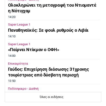
Ολοκληρώνει τη μεταγραφή του Ντιομαντέ
η Νότιγχαμ
14:20
Super League 1
Παναθηναϊκός: Σε φουλ ρυθμούς ο Λιβάι
14:10
Super League 1
«Παίρνει Ντίκμαν ο ΟΦΗ»
14:00
Επικαιρότητα
Γαύδος: Επιχείρηση διάσωσης 31χρονης
τουρίστριας από δύσβατη περιοχή
13:50
Ποδόσφαιρο - Διεθνή
Σιμεόνε για Άλβαρες: «Ο σύλλογος έχει
Όλες οι ειδήσεις
πάρει την απόφασή του»