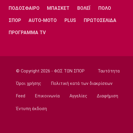
Super League 2
ΠΟΔΟΣΦΑΙΡΟ
ΜΠΑΣΚΕΤ
ΒΟΛΕΪ
ΠΟΛΟ
Ο Θανάσης Στάικος στο «ΦΩΣ»: «Η
κουλτούρα του νησιού ξεχωρίζει»
ΣΠΟΡ
AUTO-MOTO
PLUS
ΠΡΩΤΟΣΕΛΙΔΑ
12:00
ΠΡΟΓΡΑΜΜΑ TV
Επικαιρότητα
Εγκαταλείπουν μαζικά την Αθήνα οι
αδειούχοι
11:50
EuroLeague
© Copyright 2026 - ΦΩΣ ΤΩΝ ΣΠΟΡ
Ταυτότητα
Πήρε τον Μπαλό και τον στέλνει δανεικό η
Βαλένθια
Όροι χρήσης
Πολιτική κατά των διακρίσεων
11:40
Feed
Επικοινωνία
Αγγελίες
Διαφήμιση
Ποδόσφαιρο - Διεθνή
Ο Κούτσιας πέτυχε το πρώτο γκολ της
Έντυπη έκδοση
σεζόν στη φετινή Liga Portugal
11:30
EuroLeague