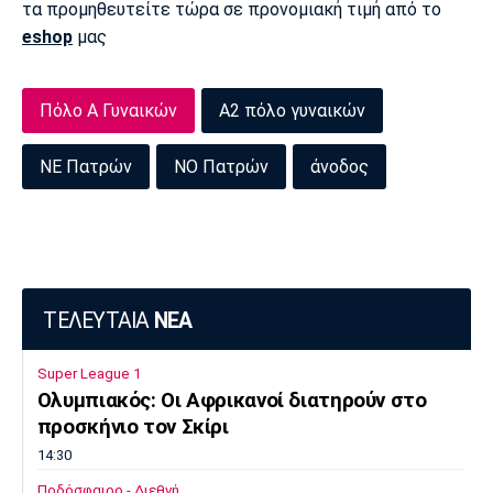
τα προμηθευτείτε τώρα σε προνομιακή τιμή από το
Πόρτο
Μπενφίκα
eshop
μας
Πόλο Α Γυναικών
Α2 πόλο γυναικών
ΝΕ Πατρών
ΝΟ Πατρών
άνοδος
ΤΕΛΕΥΤΑΙΑ
ΝΕΑ
Super League 1
Ολυμπιακός: Οι Αφρικανοί διατηρούν στο
προσκήνιο τον Σκίρι
14:30
Ποδόσφαιρο - Διεθνή