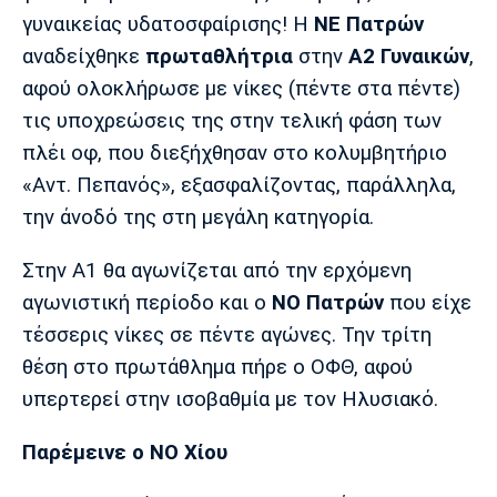
Μουσική
Στήλες
γυναικείας υδατοσφαίρισης! Η
ΝΕ Πατρών
αναδείχθηκε
πρωταθλήτρια
στην
Α2 Γυναικών
,
Πολιτισμός
Τραγούδια
Πρόγραμμα TV
αφού ολοκλήρωσε με νίκες (πέντε στα πέντε)
Ιωνικός
Κηφισιά
Πανσερραϊκός
Cine Spot
τις υποχρεώσεις της στην τελική φάση των
πλέι οφ, που διεξήχθησαν στο κολυμβητήριο
Running
«Αντ. Πεπανός», εξασφαλίζοντας, παράλληλα,
την άνοδό της στη μεγάλη κατηγορία.
Media
Μπαρτσελόνα
Ρεάλ
Ατλέτικο
Μαδρίτης
Μαδρίτης
Στην Α1 θα αγωνίζεται από την ερχόμενη
Παρασκήνιο
αγωνιστική περίοδο και ο
ΝΟ Πατρών
που είχε
τέσσερις νίκες σε πέντε αγώνες. Την τρίτη
θέση στο πρωτάθλημα πήρε ο ΟΦΘ, αφού
Μάντσεστερ
Τσέλσι
Άρσεναλ
Γιουνάιτεντ
υπερτερεί στην ισοβαθμία με τον Ηλυσιακό.
Παρέμεινε ο ΝΟ Χίου