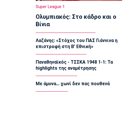
22:20
Super League 1
Super League 1
Ολυμπιακός: Στο κάδρο και ο
Ατρόμητος: Ήττα (2-1) από την ΑΕ
Λεμεσού στο τελευταίο φιλικό
Βίνια
22:05
Κολύμβηση
Λαζάνης: «Στόχος του ΠΑΣ Γιάννινα η
Κούβελος σε αδελφές Αλεξανδρή:
επιστροφή στη Β’ Εθνική»
«Μας κάνατε υπερήφανους και
ευτυχισμένους»
21:50
Παναθηναϊκός - ΤΣΣΚΑ 1948 1-1: Τα
highlights της αναμέτρησης
Super League 2
Ο Ζορζίνιο στον Πανσερραϊκό
21:35
Με άμυνα… χωνί δεν πας πουθενά
Ποδόσφαιρο - Εθνικές Ομάδες
Ουρουγουάη: Ο Φορλάν νέος
προπονητής της εθνικής
21:20
Ποδόσφαιρο - Διεθνή
PSV Αϊντχόφεν: Επίσημο του Κόστιτς