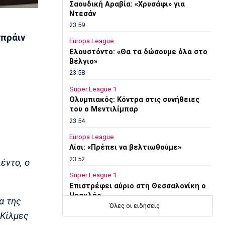
Σαουδική Αραβία: «Χρυσάφι» για
Ντεσάν
23:59
πράιν
Europa League
Ελουστόντο: «Θα τα δώσουμε όλα στο
Βέλγιο»
23:58
Super League 1
Ολυμπιακός: Κόντρα στις συνήθειες
του ο Μεντιλίμπαρ
23:54
Europa League
Λίσι: «Πρέπει να βελτιωθούμε»
23:52
έντο, ο
Super League 1
Επιστρέφει αύριο στη Θεσσαλονίκη ο
Ηρακλής
α της
Όλες οι ειδήσεις
23:50
 Κίλμες
Μπάσκετ Ελλάδα