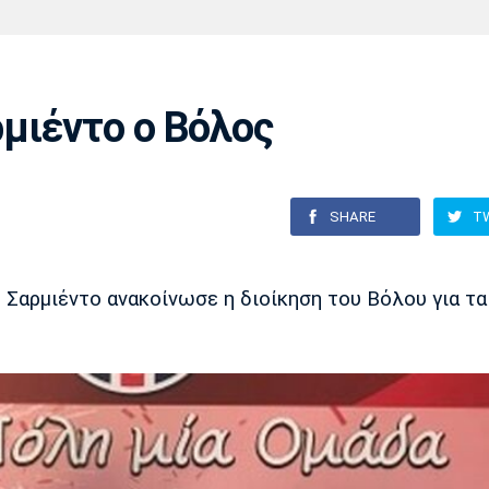
Χάντμπολ
Ηρακλής
Βόλος
Μπορούσια
Παρί Σεν
Ντόρτμουντ
Ζερμέν
μιέντο ο Βόλος
Πόρτο
Μπενφίκα
SHARE
T
Σαρμιέντο ανακοίνωσε η διοίκηση του Βόλου για τα