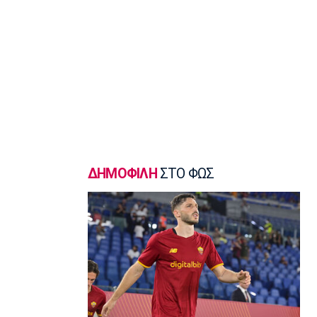
Γ Εθνική
«Πακέτο» στον Απόλλωνα Σμύρνης
23:05
Super League 1
Λεβαδειακός - Παναιτωλικός 1-0:
Φιλική νίκη οι Βοιωτοί επί των
«καναρινιών»
22:50
Europa League
ΠΑΟΚ-Άντερλεχτ 0-1: Πλήρωσε ακριβά
ένα λάθος (hls)
ΔΗΜΟΦΙΛΗ
ΣΤΟ ΦΩΣ
22:44
Ποδόσφαιρο - Διεθνή
Ρεάλ Μαδρίτης: Ανανέωσε τον
Βινίσιους ως το 2032!
22:35
Ποδόσφαιρο - Διεθνή
Επίσημα στη Ρεάλ Μαδρίτης ο
Ντιομαντέ