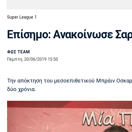
Διεθνή
EuroCup
Super League 1
Euro
Basket League
Απόλλων
Άρης
ΟΦΗ
Παναχαϊκή
Εθνικές Ομάδες
Α2 Μπάσκετ
Σμύρνης
Επίσημο: Ανακοίνωσε Σαρ
Κύπελλο
FIBA World Cup 2023
Διαιτησία
ΦΩΣ TEAM
Ποδόσφαιρο Γυναικών
Ιωνικός
Κηφισιά
Πανσερραϊκός
Πέμπτη, 20/06/2019 15:50
Την απόκτηση του μεσοεπιθετικού Μπράιν Οσκαρ 
δύο χρόνια.