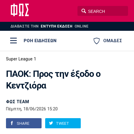
ΔΙΑΒΑΣΤΕ THN
ΕΝΤΥΠΗ ΕΚΔΟΣΗ
ONLINE
ΡΟΗ ΕΙΔΗΣΕΩΝ
ΟΜΑΔΕΣ
Ποδόσφαιρο
Super League 1
ΠΟΔΟΣΦΑΙΡΟ
ΜΠΑΣΚΕΤ
ΠΑΟΚ: Προς την έξοδο ο
Super League 1
Μπάσκετ
ΒΟΛΕΪ
ΠΟΛΟ
ΣΠΟΡ
Κεντζιόρα
Ολυμπιακός
ΑΕΚ
ΠΑΟΚ
Super League 2
Ελλάδα
Ολυμπιακοί Αγώνες
AUTO-MOTO
PLUS
ΦΩΣ TEAM
Γ Εθνική
Εθνική
Βόλεϊ
Πέμπτη, 18/06/2026 15:20
Ελλάδα
EuroLeague
Πόλο
Παναθηναϊκός
Ατρόμητος
Πανιώνιος
SHARE
TWEET
Champions League
ΝΒΑ
Τένις