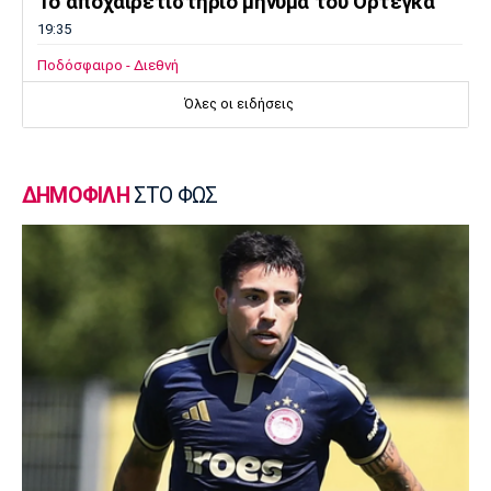
Το αποχαιρετιστήριο μήνυμα του Ορτέγκα
19:35
Ποδόσφαιρο - Διεθνή
Επίσημο! Ο Ορτέγκα στη Ρίβερ Πλέιτ
Όλες οι ειδήσεις
19:22
Champions League
Ολυμπιακός: Περιμένει τον Έσε
ΔΗΜΟΦΙΛΗ
ΣΤΟ ΦΩΣ
19:03
Μπάσκετ
Μακάμπι Τελ Αβίβ: Φιλικά προετοιμασίας με
Ολυμπιακό και Άρη
18:50
Εθνικές Μπάσκετ
Κατσικάρης: «Αν συσπειρωθεί αυτή η Εθνική
μπορούμε να καταφέρουμε πολύ όμορφα
πράγματα»
18:35