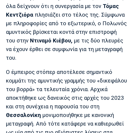
Μουσική
Στήλες
όλα δείχνουν ότι η συνεργασία με τον
Τόμας
Κεντζιόρα
πλησιάζει στο τέλος της. Σύμφωνα
Πολιτισμός
Τραγούδια
Πρόγραμμα TV
με πληροφορίες από το εξωτερικό, ο Πολωνός
Ιωνικός
Κηφισιά
Πανσερραϊκός
Cine Spot
αμυντικός βρίσκεται κοντά στην επιστροφή
του στην
Ντιναμό Κιέβου,
με τις δύο πλευρές
Running
να έχουν έρθει σε συμφωνία για τη μεταγραφή
του.
Media
Μπαρτσελόνα
Ρεάλ
Ατλέτικο
Μαδρίτης
Μαδρίτης
Ο έμπειρος στόπερ αποτέλεσε σημαντικό
Παρασκήνιο
κομμάτι της αμυντικής γραμμής του «δικεφάλου
του βορρά» τα τελευταία χρόνια. Αρχικά
αποκτήθηκε ως δανεικός στις αρχές του 2023
Μάντσεστερ
Τσέλσι
Άρσεναλ
και στη συνέχεια η παρουσία του στη
Γιουνάιτεντ
Θεσσαλονίκη
μονιμοποιήθηκε με κανονική
μεταγραφή. Από τότε κατάφερε να καθιερωθεί
ως μία από τις πιο αξιόπιστες λύσεις στα