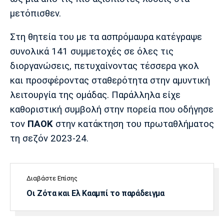
Λίβερπουλ
Μάντσεστερ
Γιουβέντους
μετόπισθεν.
Σίτι
Στη θητεία του με τα ασπρόμαυρα κατέγραψε
συνολικά 141 συμμετοχές σε όλες τις
Ίντερ
Μίλαν
Μπάγερν
διοργανώσεις, πετυχαίνοντας τέσσερα γκολ
και προσφέροντας σταθερότητα στην αμυντική
λειτουργία της ομάδας. Παράλληλα είχε
καθοριστική συμβολή στην πορεία που οδήγησε
Μπορούσια
Παρί Σεν
Μαρσέιγ
τον
ΠΑΟΚ
στην κατάκτηση του πρωταθλήματος
Ντόρτμουντ
Ζερμέν
τη σεζόν 2023-24.
Διαβάστε Επίσης
Μονακό
Ερυθρός
Τότεναμ
Αστέρας
Οι Ζότα και Ελ Κααμπί το παράδειγμα