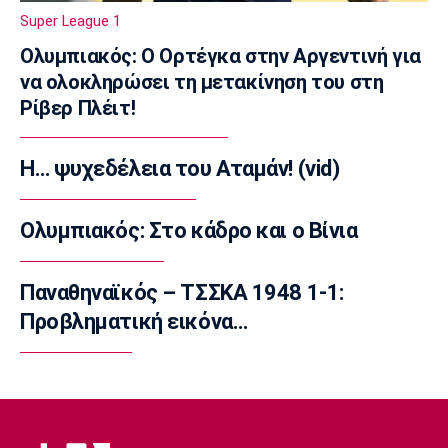
Super League 1
Super League 1
Ο Βολιάκο στην Κρεμόνεζε
Ολυμπιακός: Ο Ορτέγκα στην Αργεντινή για
18:20
να ολοκληρώσει τη μετακίνηση του στη
Εθνικές Μπάσκετ
Ρίβερ Πλέιτ!
Σπανούλης: «Θα είμαι χαρούμενος με ένα
μετάλλιο»
Η… ψυχεδέλεια του Αταμάν! (vid)
18:05
Super League 1
ΟΦΗ: «Καπνός» 3.000 εισιτήρια για το Super
Ολυμπιακός: Στο κάδρο και ο Βίνια
Cup!
17:50
Παναθηναϊκός – ΤΣΣΚΑ 1948 1-1:
Super League 2
Προβληματική εικόνα…
AEΛ: Δικός της ο Ανδρέας Μακρής
17:35
Ποδόσφαιρο - Διεθνή
Ολυμπιακός: Το deal με Παλέρμο για
Στρεφέτσα