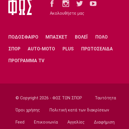
17:19
Ακολουθήστε μας
Μπάσκετ
Mε Μιλουτίνοφ και Γιόκιτς οι επιλογές της
Σερβίας για τα προκριματικά του
Παγκοσμίου 2027
ΠΟΔΟΣΦΑΙΡΟ
ΜΠΑΣΚΕΤ
ΒΟΛΕΪ
ΠΟΛΟ
17:04
ΣΠΟΡ
AUTO-MOTO
PLUS
ΠΡΩΤΟΣΕΛΙΔΑ
Super League 2
AEΛ: Ενίσχυση με Μακρή και Παπαγεωργίου
ΠΡΟΓΡΑΜΜΑ TV
16:50
Super League 1
Λιβάι Γκαρσία: «Θα ζήσουμε σπουδαίες
στιγμές»
16:35
© Copyright 2026 - ΦΩΣ ΤΩΝ ΣΠΟΡ
Ταυτότητα
Ποδόσφαιρο - Διεθνή
Όροι χρήσης
Πολιτική κατά των διακρίσεων
Αρτέτα: «Οι παίκτες ήταν έξαλλοι μετά την
ήττα από τη Μπέτις»
Feed
Επικοινωνία
Αγγελίες
Διαφήμιση
16:20