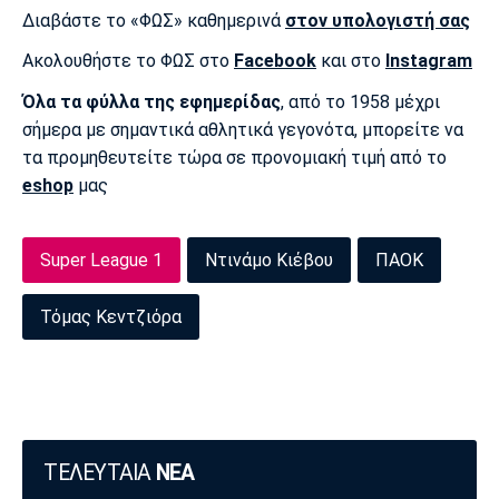
Διαβάστε το «ΦΩΣ» καθημερινά
στον υπολογιστή σας
Πόρτο
Μπενφίκα
Ακολουθήστε το ΦΩΣ στο
Facebook
και στο
Instagram
Όλα τα φύλλα της εφημερίδας
, από το 1958 μέχρι
σήμερα με σημαντικά αθλητικά γεγονότα, μπορείτε να
τα προμηθευτείτε τώρα σε προνομιακή τιμή από το
eshop
μας
Super League 1
Ντινάμο Κιέβου
ΠΑΟΚ
Τόμας Κεντζιόρα
ΤΕΛΕΥΤΑΙΑ
ΝΕΑ