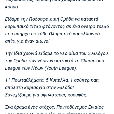
Λίβερπουλ
Μάντσεστερ
Γιουβέντους
κόσμο.
Σίτι
Είδαμε την Ποδοσφαιρική Ομάδα να κατακτά
Ευρωπαϊκό τίτλο φτάνοντας σε ένα όνειρο τρελό
Ίντερ
Μίλαν
Μπάγερν
που υπήρχε σε κάθε Ολυμπιακό και ελληνικό
σπίτι για έναν αιώνα!
Την ίδια χρονιά είδαμε το νέο αίμα του Συλλόγου,
την Ομάδα των νέων να κατακτά το Champions
Μπορούσια
Παρί Σεν
Μαρσέιγ
Ντόρτμουντ
Ζερμέν
League των Νέων (Youth League).
11 Πρωταθλήματα, 5 Κύπελλα, 1 σούπερ καπ,
απόλυτη κυριαρχία στην Ελλάδα!
Μονακό
Ερυθρός
Τότεναμ
Συνεχίζουμε για υψηλότερες κορυφές.
Αστέρας
Ένα όραμα ένας στόχος: Παντοδύναμος Ενιαίος