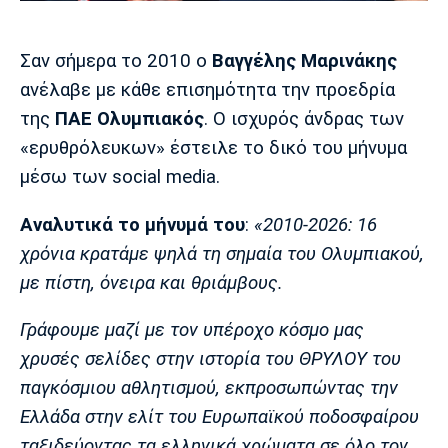
Μουσική
Στήλες
Πολιτισμός
Τραγούδια
Πρόγραμμα TV
Σαν σήμερα το 2010 ο
Βαγγέλης Μαρινάκης
Ιωνικός
Κηφισιά
Πανσερραϊκός
ανέλαβε με κάθε επισημότητα την προεδρία
Cine Spot
της
ΠΑΕ Ολυμπιακός
. Ο ισχυρός άνδρας των
«ερυθρόλευκων» έστειλε το δικό του μήνυμα
Running
μέσω των social media.
Media
Αναλυτικά το μήνυμά του
:
«2010-2026: 16
Μπαρτσελόνα
Ρεάλ
Ατλέτικο
Μαδρίτης
Μαδρίτης
Παρασκήνιο
χρόνια κρατάμε ψηλά τη σημαία του Ολυμπιακού,
με πίστη, όνειρα και θριάμβους.
Γράφουμε μαζί με τον υπέροχο κόσμο μας
Μάντσεστερ
Τσέλσι
Άρσεναλ
Γιουνάιτεντ
χρυσές σελίδες στην ιστορία του ΘΡΥΛΟΥ του
παγκόσμιου αθλητισμού, εκπροσωπώντας την
Ελλάδα στην ελίτ του Ευρωπαϊκού ποδοσφαίρου
ταξιδεύοντας τα ελληνικά χρώματα σε όλο τον