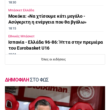
18:30
Μπάσκετ Ελλάδα
Μοκόκα: «Να χτίσουμε κάτι μεγάλο -
Ασύγκριτη η ενέργεια που θα βγάλω»
18:15
Εθνικές Μπάσκετ
Ισπανία - Ελλάδα 96-86: Ήττα στην πρεμιέρα
του Ευrobasket U16
18:04
Όλες οι ειδήσεις
Ποδόσφαιρο - Διεθνή
Η Νορβηγία καλεί τον Ινφαντίνο να
παραιτηθεί
ΔΗΜΟΦΙΛΗ
ΣΤΟ ΦΩΣ
18:00
Super League 1
Ολυμπιακός: Στα «ερυθρόλευκα» ο γιός του
Τζιοβάνι!
17:56