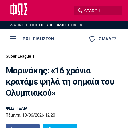
ΔΙΑΒΑΣΤΕ THN
ΕΝΤΥΠΗ ΕΚΔΟΣΗ
ONLINE
ΡΟΗ ΕΙΔΗΣΕΩΝ
ΟΜΑΔΕΣ
Ποδόσφαιρο
Super League 1
ΠΟΔΟΣΦΑΙΡΟ
ΜΠΑΣΚΕΤ
Μαρινάκης: «16 χρόνια
Super League 1
Μπάσκετ
ΒΟΛΕΪ
ΠΟΛΟ
ΣΠΟΡ
κρατάμε ψηλά τη σημαία του
Ολυμπιακός
ΑΕΚ
ΠΑΟΚ
Super League 2
Ελλάδα
Ολυμπιακοί Αγώνες
Ολυμπιακού»
AUTO-MOTO
PLUS
Γ Εθνική
Εθνική
Βόλεϊ
ΦΩΣ TEAM
Ελλάδα
EuroLeague
Πόλο
Παναθηναϊκός
Ατρόμητος
Πανιώνιος
Πέμπτη, 18/06/2026 12:20
Champions League
ΝΒΑ
Τένις