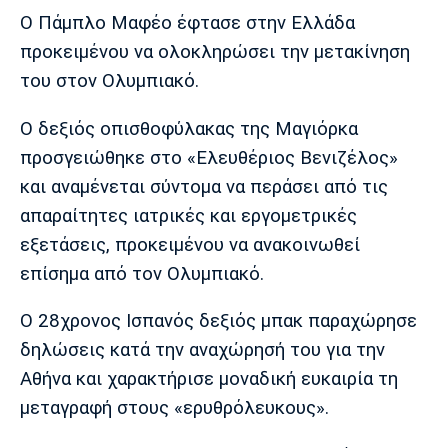
Μουσική
Στήλες
Ο Πάμπλο Μαφέο έφτασε στην Ελλάδα
Πολιτισμός
Τραγούδια
Πρόγραμμα TV
προκειμένου να ολοκληρώσει την μετακίνηση
του στον Ολυμπιακό.
Ιωνικός
Κηφισιά
Πανσερραϊκός
Cine Spot
Ο δεξιός οπισθοφύλακας της Μαγιόρκα
Running
προσγειώθηκε στο «Ελευθέριος Βενιζέλος»
και αναμένεται σύντομα να περάσει από τις
Media
απαραίτητες ιατρικές και εργομετρικές
Μπαρτσελόνα
Ρεάλ
Ατλέτικο
Μαδρίτης
Μαδρίτης
εξετάσεις, προκειμένου να ανακοινωθεί
Παρασκήνιο
επίσημα από τον Ολυμπιακό.
Ο 28χρονος Ισπανός δεξιός μπακ παραχώρησε
Μάντσεστερ
Τσέλσι
Άρσεναλ
δηλώσεις κατά την αναχώρησή του για την
Γιουνάιτεντ
Αθήνα και χαρακτήρισε μοναδική ευκαιρία τη
μεταγραφή στους «ερυθρόλευκους».