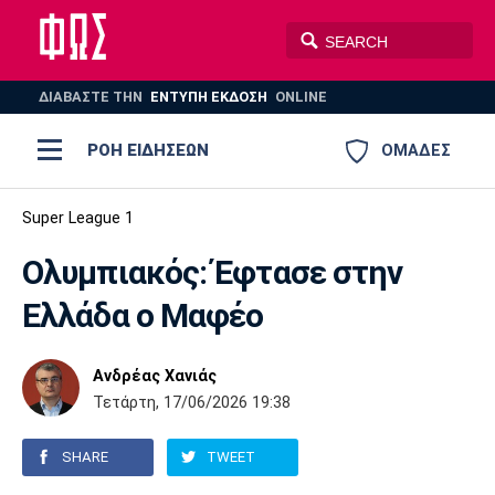
ΔΙΑΒΑΣΤΕ THN
ΕΝΤΥΠΗ ΕΚΔΟΣΗ
ONLINE
ΡΟΗ ΕΙΔΗΣΕΩΝ
ΟΜΑΔΕΣ
Ποδόσφαιρο
Super League 1
ΠΟΔΟΣΦΑΙΡΟ
ΜΠΑΣΚΕΤ
Ολυμπιακός: Έφτασε στην
Super League 1
Μπάσκετ
ΒΟΛΕΪ
ΠΟΛΟ
ΣΠΟΡ
Ελλάδα ο Μαφέο
Ολυμπιακός
ΑΕΚ
ΠΑΟΚ
Super League 2
Ελλάδα
Ολυμπιακοί Αγώνες
AUTO-MOTO
PLUS
Ανδρέας Χανιάς
Γ Εθνική
Εθνική
Βόλεϊ
Τετάρτη, 17/06/2026 19:38
Ελλάδα
EuroLeague
Πόλο
Παναθηναϊκός
Ατρόμητος
Πανιώνιος
SHARE
TWEET
Champions League
ΝΒΑ
Τένις