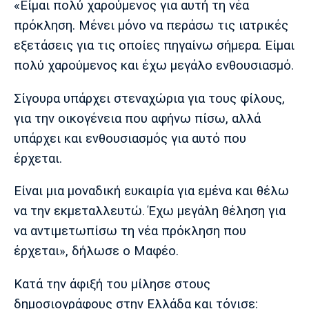
«Είμαι πολύ χαρούμενος για αυτή τη νέα
Λίβερπουλ
Μάντσεστερ
Γιουβέντους
Σίτι
πρόκληση. Μένει μόνο να περάσω τις ιατρικές
εξετάσεις για τις οποίες πηγαίνω σήμερα. Είμαι
πολύ χαρούμενος και έχω μεγάλο ενθουσιασμό.
Ίντερ
Μίλαν
Μπάγερν
Σίγουρα υπάρχει στεναχώρια για τους φίλους,
για την οικογένεια που αφήνω πίσω, αλλά
υπάρχει και ενθουσιασμός για αυτό που
έρχεται.
Μπορούσια
Παρί Σεν
Μαρσέιγ
Ντόρτμουντ
Ζερμέν
Είναι μια μοναδική ευκαιρία για εμένα και θέλω
να την εκμεταλλευτώ. Έχω μεγάλη θέληση για
να αντιμετωπίσω τη νέα πρόκληση που
Μονακό
Ερυθρός
Τότεναμ
έρχεται», δήλωσε ο Μαφέο.
Αστέρας
Κατά την άφιξή του μίλησε στους
δημοσιογράφους στην Ελλάδα και τόνισε: