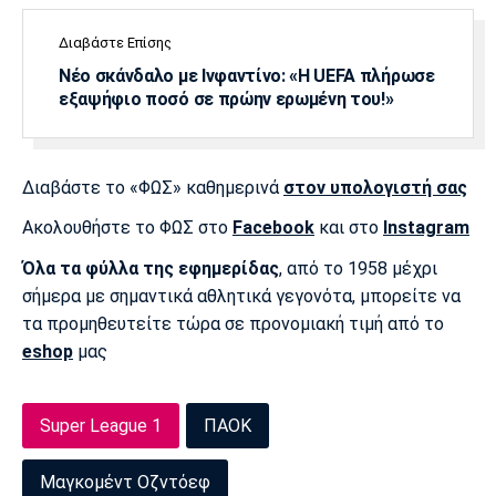
Λίβερπουλ
Μάντσεστερ
Γιουβέντους
Σίτι
Διαβάστε Επίσης
Νέο σκάνδαλο με Ινφαντίνο: «Η UEFA πλήρωσε
εξαψήφιο ποσό σε πρώην ερωμένη του!»
Ίντερ
Μίλαν
Μπάγερν
Διαβάστε το «ΦΩΣ» καθημερινά
στον υπολογιστή σας
Ακολουθήστε το ΦΩΣ στο
Facebook
και στο
Instagram
Όλα τα φύλλα της εφημερίδας
, από το 1958 μέχρι
Μπορούσια
Παρί Σεν
Μαρσέιγ
Ντόρτμουντ
Ζερμέν
σήμερα με σημαντικά αθλητικά γεγονότα, μπορείτε να
τα προμηθευτείτε τώρα σε προνομιακή τιμή από το
eshop
μας
Μονακό
Ερυθρός
Τότεναμ
Αστέρας
Super League 1
ΠΑΟΚ
Μαγκομέντ Οζντόεφ