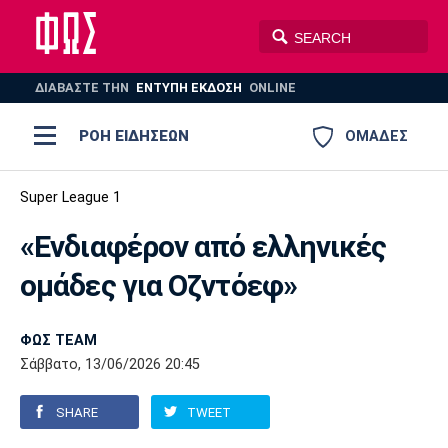
ΔΙΑΒΑΣΤΕ THN
ΕΝΤΥΠΗ ΕΚΔΟΣΗ
ONLINE
ΡΟΗ ΕΙΔΗΣΕΩΝ
ΟΜΑΔΕΣ
Ποδόσφαιρο
Super League 1
ΠΟΔΟΣΦΑΙΡΟ
ΜΠΑΣΚΕΤ
«Ενδιαφέρον από ελληνικές
Super League 1
Μπάσκετ
ΒΟΛΕΪ
ΠΟΛΟ
ΣΠΟΡ
ομάδες για Οζντόεφ»
Ολυμπιακός
ΑΕΚ
ΠΑΟΚ
Super League 2
Ελλάδα
Ολυμπιακοί Αγώνες
AUTO-MOTO
PLUS
ΦΩΣ TEAM
Γ Εθνική
Εθνική
Βόλεϊ
Σάββατο, 13/06/2026 20:45
Ελλάδα
EuroLeague
Πόλο
Παναθηναϊκός
Ατρόμητος
Πανιώνιος
SHARE
TWEET
Champions League
ΝΒΑ
Τένις