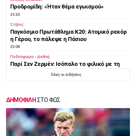
Προδρομίδη: «Ήταν θέμα εγωισμού»
23:20
Στίβος
Παγκόσμιο Πρωτάθλημα Κ20: Ατομικό ρεκόρ
η Γέρου, το πάλεψε η Πάσιου
23:08
Ποδόσφαιρο - Διεθνή
Παρί Σεν Ζερμέν: Ισόπαλο το φιλικό με τη
Μάντσεστερ Γιουνάιτεντ
Όλες οι ειδήσεις
22:55
Ποδόσφαιρο - Διεθνή
Σκωτία: «Δύο στα δύο» η Σεντ Μίρεν, πρώτη
ΔΗΜΟΦΙΛΗ
ΣΤΟ ΦΩΣ
νίκη για Νταντί
22:40
Επικαιρότητα
Τραγωδία στην Πάρο: Παιδί 4 ετών πνίγηκε
σε πισίνα