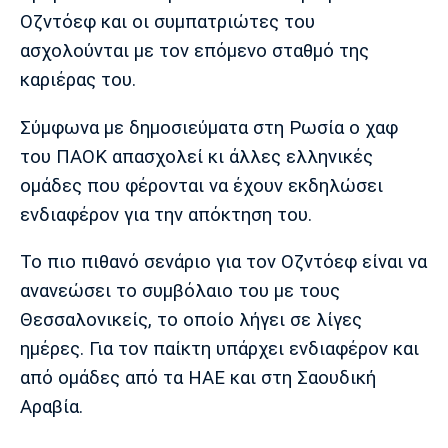
Μουσική
Στήλες
Οζντόεφ και οι συμπατριώτες του
ασχολούνται με τον επόμενο σταθμό της
Πολιτισμός
Τραγούδια
Πρόγραμμα TV
καριέρας του.
Ιωνικός
Κηφισιά
Πανσερραϊκός
Cine Spot
Σύμφωνα με δημοσιεύματα στη Ρωσία ο χαφ
Running
του ΠΑΟΚ απασχολεί κι άλλες ελληνικές
ομάδες που φέρονται να έχουν εκδηλώσει
Media
ενδιαφέρον για την απόκτηση του.
Μπαρτσελόνα
Ρεάλ
Ατλέτικο
Μαδρίτης
Μαδρίτης
Παρασκήνιο
Το πιο πιθανό σενάριο για τον Οζντόεφ είναι να
ανανεώσει το συμβόλαιο του με τους
Θεσσαλονικείς, το οποίο λήγει σε λίγες
Μάντσεστερ
Τσέλσι
Άρσεναλ
ημέρες. Για τον παίκτη υπάρχει ενδιαφέρον και
Γιουνάιτεντ
από ομάδες από τα ΗΑΕ και στη Σαουδική
Αραβία.