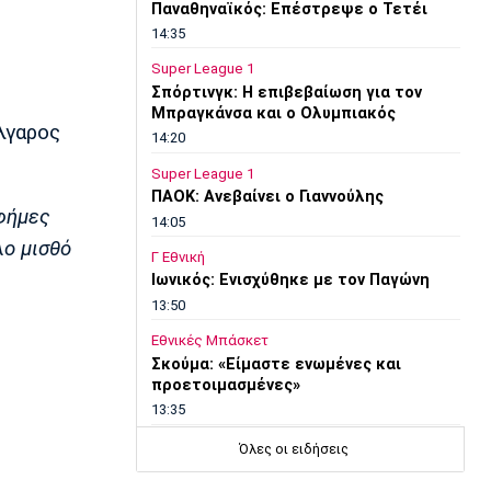
Παναθηναϊκός: Επέστρεψε ο Τετέι
14:35
Super League 1
Σπόρτινγκ: Η επιβεβαίωση για τον
Μπραγκάνσα και ο Ολυμπιακός
λγαρος
14:20
Super League 1
ΠΑΟΚ: Ανεβαίνει ο Γιαννούλης
 φήμες
14:05
λο μισθό
Γ Εθνική
Ιωνικός: Ενισχύθηκε με τον Παγώνη
13:50
Εθνικές Μπάσκετ
Σκούμα: «Είμαστε ενωμένες και
προετοιμασμένες»
13:35
Super League 1
Όλες οι ειδήσεις
Ηλιόπουλος σε Πήλιο: «Υπήρχαν
άνθρωποι που σε αμφισβήτησαν» (vid)