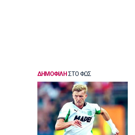
Μουσελίμης
12:05
EuroLeague
Αναντολού Εφές: Καθυστερεί η
επιστροφή του Παπαγιάννη
11:50
Μπάσκετ Ελλάδα
Εθνική Νεανίδων: Κόντρα στην
Ισλανδία για την πέμπτη θέση
11:35
ΔΗΜΟΦΙΛΗ
ΣΤΟ ΦΩΣ
Ποδόσφαιρο - Διεθνή
FIFA: Προειδοποιεί για προσπάθεια
υπονόμευσης του Ινφαντίνο
11:20
Super League 1
Oλυμπιακός: Οι ευχές στον Ρέτσο
11:05
Ποδόσφαιρο - Διεθνή
Liga Portugal: «Γκέλα» για τη