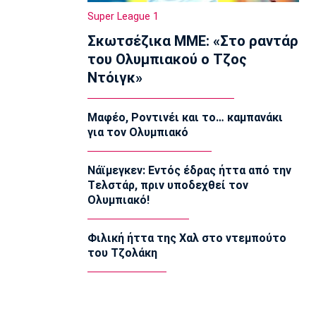
Σπόρτινγκ παρά το γκολ του Ιωαννίδη
Super League 1
10:50
Σκωτσέζικα ΜΜΕ: «Στο ραντάρ
Εθνικές Μπάσκετ
του Ολυμπιακού ο Τζος
Ευρωμπάσκετ Κ16: Αυλαία στον όμιλο
Ντόιγκ»
της Εθνικής με αντίπαλο την Γεωργία
10:35
Μαφέο, Ροντινέι και το… καμπανάκι
EuroLeague
για τον Ολυμπιακό
Αλλαγή σελίδας στη Βιλερμπάν
10:20
Νάϊμεγκεν: Εντός έδρας ήττα από την
Στοίχημα
Tελστάρ, πριν υποδεχθεί τον
ΦΩΣ στο Στοίχημα: Άσος και γκολ στο
Ολυμπιακό!
Τάμπερε
10:05
Φιλική ήττα της Χαλ στο ντεμπούτο
NBA
του Τζολάκη
Καβαλίερς: Πιθανή η ανταλλαγή του
Σρέντερ
09:50
Super League 1