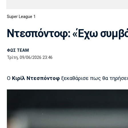
Διεθνή
EuroCup
Super League 1
Euro
Basket League
Απόλλων
Άρης
ΟΦΗ
Παναχαϊκή
Εθνικές Ομάδες
Α2 Μπάσκετ
Σμύρνης
Ντεσπόντοφ: «Έχω συμβό
Κύπελλο
FIBA World Cup 2023
Διαιτησία
ΦΩΣ TEAM
Ποδόσφαιρο Γυναικών
Ιωνικός
Κηφισιά
Πανσερραϊκός
Τρίτη, 09/06/2026 23:46
Ο
Κιρίλ Ντεσπόντοφ
ξεκαθάρισε πως θα τηρήσει