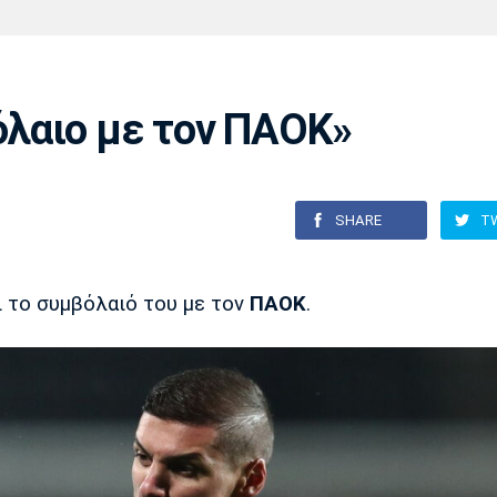
Χάντμπολ
Ηρακλής
Βόλος
Μπορούσια
Παρί Σεν
Ντόρτμουντ
Ζερμέν
λαιο με τον ΠΑΟΚ»
Πόρτο
Μπενφίκα
SHARE
T
 το συμβόλαιό του με τον
ΠΑΟΚ
.