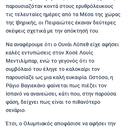
Μουσική
Στήλες
παρουσιαζόταν κοντά στους ερυθρόλευκους
τις τελευταίες ημέρες από τα Μέσα της χώρας
Πολιτισμός
Τραγούδια
Πρόγραμμα TV
της Ιβηρικής, οι Πειραιώτες έκαναν δεύτερες
Ιωνικός
Κηφισιά
Πανσερραϊκός
Cine Spot
σκέψεις σχετικά με την απόκτησή του.
Running
Να αναφέρουμε ότι ο Ουνάι Λόπεθ είχε αφήσει
καλές εντυπώσεις στον Χοσέ Λουίς
Media
Μεντιλίμπαρ, ενώ το γεγονός ότι το
Μπαρτσελόνα
Ρεάλ
Ατλέτικο
Μαδρίτης
Μαδρίτης
συμβόλαιό του έληγε το καλοκαίρι τον
Παρασκήνιο
παρουσίαζε ως μια καλή ευκαιρία. Ωστόσο, η
Ράγιο Βαγιεκάνο φαίνεται πως πιέζει τον
Ισπανό να ανανεώσει, κάτι που, στην παρούσα
Μάντσεστερ
Τσέλσι
Άρσεναλ
Γιουνάιτεντ
φάση, δείχνει πως είναι το πιθανότερο
σενάριο.
Έτσι, ο Ολυμπιακός αποφάσισε να αφήσει την