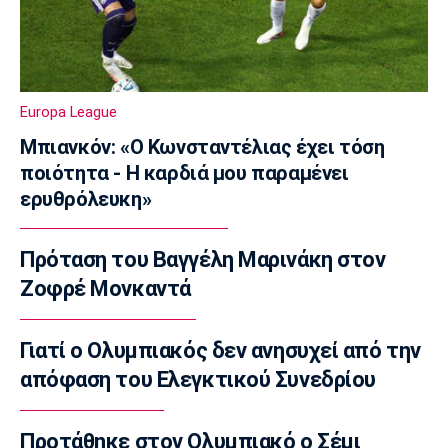
Διπλή ενίσχυση για την ΑΕΛ
23:00
Ποδόσφαιρο - Διεθνή
Πυραυλική επίθεση της Ρωσίας στο γήπεδο
Europa League
της Τσερνομόρετς
22:58
Μπιανκόν: «Ο Κωνσταντέλιας έχει τόση
ποιότητα - Η καρδιά μου παραμένει
EuroLeague
ερυθρόλευκη»
Ενδιαφέρον της Μάλαγα για Μπόλομποϊ
22:52
Πρόταση του Βαγγέλη Μαρινάκη στον
Στίβος
Παγκόσμιο Κ20: Πανελλήνιο ρεκόρ η
Ζοφρέ Μονκαντά
Μπακογιάννη, στον τελικό της σφυροβολίας
η Τσερνόβα
Γιατί ο Ολυμπιακός δεν ανησυχεί από την
22:49
απόφαση του Ελεγκτικού Συνεδρίου
Super League 1
Αστέρας Τρίπολης: Εύκολη νίκη με 2-0 επί
του Πύργου
Προτάθηκε στον Ολυμπιακό ο Σέμι