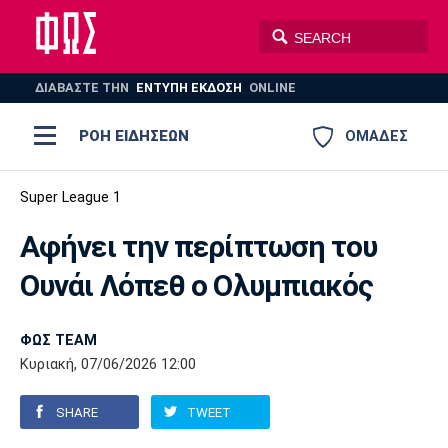
ΔΙΑΒΑΣΤΕ THN
ΕΝΤΥΠΗ ΕΚΔΟΣΗ
ONLINE
ΡΟΗ ΕΙΔΗΣΕΩΝ
ΟΜΑΔΕΣ
Ποδόσφαιρο
Super League 1
ΠΟΔΟΣΦΑΙΡΟ
ΜΠΑΣΚΕΤ
Αφήνει την περίπτωση του
Super League 1
Μπάσκετ
ΒΟΛΕΪ
ΠΟΛΟ
ΣΠΟΡ
Ουνάι Λόπεθ ο Ολυμπιακός
Ολυμπιακός
ΑΕΚ
ΠΑΟΚ
Super League 2
Ελλάδα
Ολυμπιακοί Αγώνες
AUTO-MOTO
PLUS
ΦΩΣ TEAM
Γ Εθνική
Εθνική
Βόλεϊ
Κυριακή, 07/06/2026 12:00
Ελλάδα
EuroLeague
Πόλο
Παναθηναϊκός
Ατρόμητος
Πανιώνιος
SHARE
TWEET
Champions League
ΝΒΑ
Τένις