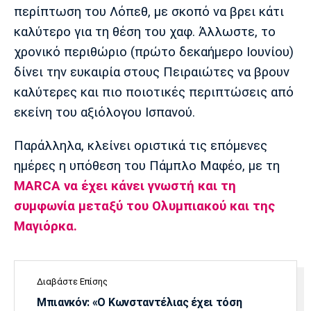
Λίβερπουλ
Μάντσεστερ
Γιουβέντους
περίπτωση του Λόπεθ, με σκοπό να βρει κάτι
Σίτι
καλύτερο για τη θέση του χαφ. Άλλωστε, το
χρονικό περιθώριο (πρώτο δεκαήμερο Ιουνίου)
δίνει την ευκαιρία στους Πειραιώτες να βρουν
Ίντερ
Μίλαν
Μπάγερν
καλύτερες και πιο ποιοτικές περιπτώσεις από
εκείνη του αξιόλογου Ισπανού.
Παράλληλα, κλείνει οριστικά τις επόμενες
ημέρες η υπόθεση του Πάμπλο Μαφέο, με τη
Μπορούσια
Παρί Σεν
Μαρσέιγ
Ντόρτμουντ
Ζερμέν
MARCA να έχει κάνει γνωστή και τη
συμφωνία μεταξύ του Ολυμπιακού και της
Μαγιόρκα.
Μονακό
Ερυθρός
Τότεναμ
Αστέρας
Διαβάστε Επίσης
Μπιανκόν: «Ο Κωνσταντέλιας έχει τόση