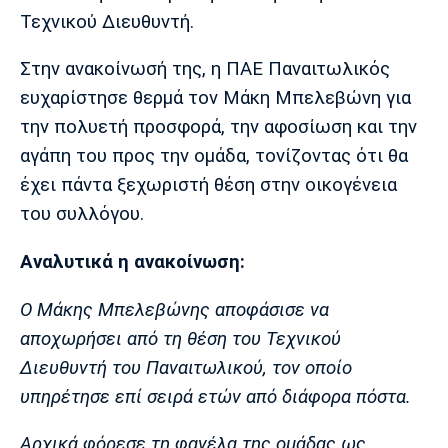
Μουσική
Στήλες
Τεχνικού Διευθυντή.
Πολιτισμός
Τραγούδια
Πρόγραμμα TV
Στην ανακοίνωσή της, η ΠΑΕ Παναιτωλικός
Ιωνικός
Κηφισιά
Πανσερραϊκός
ευχαρίστησε θερμά τον Μάκη Μπελεβώνη για
Cine Spot
την πολυετή προσφορά, την αφοσίωση και την
Running
αγάπη του προς την ομάδα, τονίζοντας ότι θα
έχει πάντα ξεχωριστή θέση στην οικογένεια
Media
του συλλόγου.
Μπαρτσελόνα
Ρεάλ
Ατλέτικο
Μαδρίτης
Μαδρίτης
Παρασκήνιο
Αναλυτικά η ανακοίνωση:
Ο Μάκης Μπελεβώνης αποφάσισε να
αποχωρήσει από τη θέση του Τεχνικού
Μάντσεστερ
Τσέλσι
Άρσεναλ
Γιουνάιτεντ
Διευθυντή του Παναιτωλικού, τον οποίο
υπηρέτησε επί σειρά ετών από διάφορα πόστα.
Αρχικά φόρεσε τη φανέλα της ομάδας ως