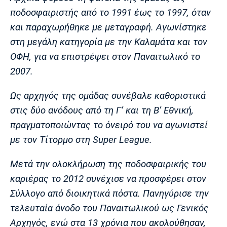
Λίβερπουλ
Μάντσεστερ
Γιουβέντους
ποδοσφαιριστής από το 1991 έως το 1997, όταν
Σίτι
και παραχωρήθηκε με μεταγραφή. Αγωνίστηκε
στη μεγάλη κατηγορία με την Καλαμάτα και τον
ΟΦΗ, για να επιστρέψει στον Παναιτωλικό το
Ίντερ
Μίλαν
Μπάγερν
2007.
Ως αρχηγός της ομάδας συνέβαλε καθοριστικά
στις δύο ανόδους από τη Γ’ και τη Β’ Εθνική,
Μπορούσια
Παρί Σεν
Μαρσέιγ
πραγματοποιώντας το όνειρό του να αγωνιστεί
Ντόρτμουντ
Ζερμέν
με τον Τίτορμο στη Super League.
Μετά την ολοκλήρωση της ποδοσφαιρικής του
καριέρας το 2012 συνέχισε να προσφέρει στον
Μονακό
Ερυθρός
Τότεναμ
Αστέρας
Σύλλογο από διοικητικά πόστα. Πανηγύρισε την
τελευταία άνοδο του Παναιτωλικού ως Γενικός
Αρχηγός, ενώ στα 13 χρόνια που ακολούθησαν,