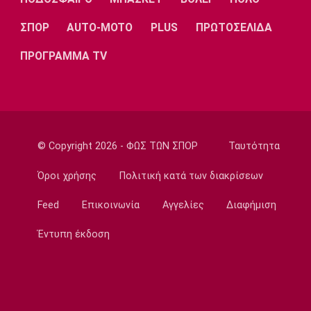
Χωρίς τις αισθήσεις της ανασύρθηκε
53χρονη από ακάλυπτο στη
ΣΠΟΡ
AUTO-MOTO
PLUS
ΠΡΩΤΟΣΕΛΙΔΑ
Μιχαλακοπούλου
ΠΡΟΓΡΑΜΜΑ TV
11:50
Εθνικές Μπάσκετ
Ευρωμπάσκετ Κορασίδων U16: Πρεμιέρα
απόψε για την Ελλάδα απέναντι στην
Ιρλανδία
11:40
© Copyright 2026 - ΦΩΣ ΤΩΝ ΣΠΟΡ
Ταυτότητα
NBA
Όροι χρήσης
Πολιτική κατά των διακρίσεων
«Μη εγγυημένο το συμβόλαιο του Λόνι
Γουόκερ στους Νάγκετς»
Feed
Επικοινωνία
Αγγελίες
Διαφήμιση
11:30
Έντυπη έκδοση
Europa League
ΠΑΟΚ: «Δεν πήραμε αυτό που αξίζαμε - Η
ιστορία δεν έχει τελειώσει»
11:15