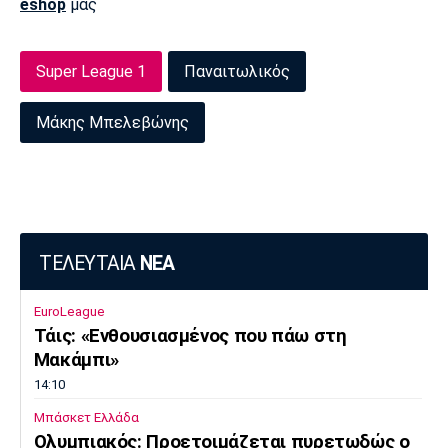
eshop
μας
Super League 1
Παναιτωλικός
Μάκης Μπελεβώνης
ΤΕΛΕΥΤΑΙΑ
ΝΕΑ
EuroLeague
Τάις: «Ενθουσιασμένος που πάω στη
Μακάμπι»
14:10
Μπάσκετ Ελλάδα
Ολυμπιακός: Προετοιμάζεται πυρετωδώς ο