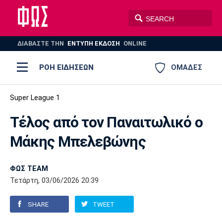
ΔΙΑΒΑΣΤΕ THN
ΕΝΤΥΠΗ ΕΚΔΟΣΗ
ONLINE
ΡΟΗ ΕΙΔΗΣΕΩΝ
ΟΜΑΔΕΣ
Ποδόσφαιρο
Super League 1
ΠΟΔΟΣΦΑΙΡΟ
ΜΠΑΣΚΕΤ
Τέλος από τον Παναιτωλικό ο
Super League 1
Μπάσκετ
ΒΟΛΕΪ
ΠΟΛΟ
ΣΠΟΡ
Μάκης Μπελεβώνης
Ολυμπιακός
ΑΕΚ
ΠΑΟΚ
Super League 2
Ελλάδα
Ολυμπιακοί Αγώνες
AUTO-MOTO
PLUS
ΦΩΣ TEAM
Γ Εθνική
Εθνική
Βόλεϊ
Τετάρτη, 03/06/2026 20:39
Ελλάδα
EuroLeague
Πόλο
Παναθηναϊκός
Ατρόμητος
Πανιώνιος
SHARE
TWEET
Champions League
ΝΒΑ
Τένις