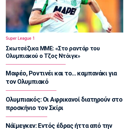
Super League 1
Κηφισιά: Ισόπαλο 2-2 το φιλικό με τον
ΑΠΟΕΛ
09:35
Τηλεόραση
Super League 1
Τηλεόραση: Οι αθλητικές μεταδόσεις της
Σκωτσέζικα ΜΜΕ: «Στο ραντάρ του
Κυριακής (9/8)
Ολυμπιακού ο Τζος Ντόιγκ»
09:20
Στίβος
Μαφέο, Ροντινέι και το… καμπανάκι για
Παγκόσμιο Πρωτάθλημα Κ20: Πέμπτος ο
Αλιβιζάτος, ένατος ο Κουλούρης
τον Ολυμπιακό
09:05
Ποδόσφαιρο Γυναικών
Ολυμπιακός: Οι Αφρικανοί διατηρούν στο
Μπραν - ΠΑΟΚ 3-2: Τα highlights της
προσκήνιο τον Σκίρι
αναμέτρησης
08:50
Νάϊμεγκεν: Εντός έδρας ήττα από την
Super League 2