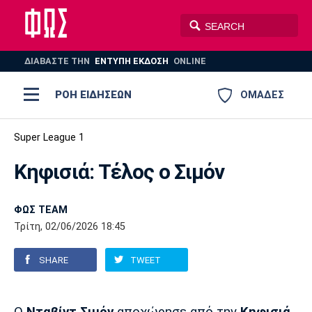
ΔΙΑΒΑΣΤΕ THN
ΕΝΤΥΠΗ ΕΚΔΟΣΗ
ONLINE
ΡΟΗ ΕΙΔΗΣΕΩΝ
ΟΜΑΔΕΣ
Ποδόσφαιρο
Super League 1
ΠΟΔΟΣΦΑΙΡΟ
ΜΠΑΣΚΕΤ
Κηφισιά: Τέλος ο Σιμόν
Super League 1
Μπάσκετ
ΒΟΛΕΪ
ΠΟΛΟ
ΣΠΟΡ
Ολυμπιακός
ΑΕΚ
ΠΑΟΚ
Super League 2
Ελλάδα
Ολυμπιακοί Αγώνες
ΦΩΣ TEAM
Τρίτη, 02/06/2026 18:45
AUTO-MOTO
PLUS
Γ Εθνική
Εθνική
Βόλεϊ
SHARE
TWEET
Ελλάδα
EuroLeague
Πόλο
Παναθηναϊκός
Ατρόμητος
Πανιώνιος
Champions League
ΝΒΑ
Τένις