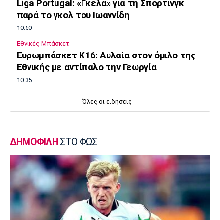
Liga Portugal: «Γκέλα» για τη Σπόρτινγκ
παρά το γκολ του Ιωαννίδη
10:50
Εθνικές Μπάσκετ
Ευρωμπάσκετ Κ16: Αυλαία στον όμιλο της
Εθνικής με αντίπαλο την Γεωργία
10:35
EuroLeague
Όλες οι ειδήσεις
Αλλαγή σελίδας στη Βιλερμπάν
10:20
Στοίχημα
ΔΗΜΟΦΙΛΗ
ΣΤΟ ΦΩΣ
ΦΩΣ στο Στοίχημα: Άσος και γκολ στο
Τάμπερε
10:05
NBA
Καβαλίερς: Πιθανή η ανταλλαγή του Σρέντερ
09:50