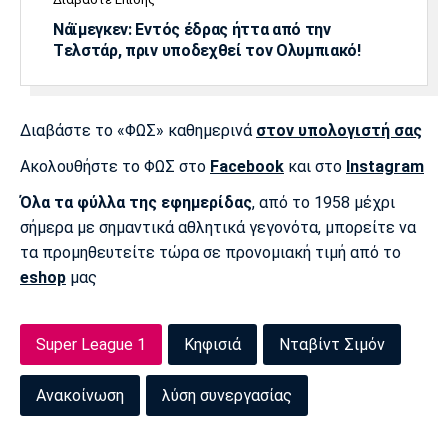
Λίβερπουλ
Μάντσεστερ
Γιουβέντους
Σίτι
Νάϊμεγκεν: Εντός έδρας ήττα από την
Tελστάρ, πριν υποδεχθεί τον Ολυμπιακό!
Ίντερ
Μίλαν
Μπάγερν
Διαβάστε το «ΦΩΣ» καθημερινά
στον υπολογιστή σας
Ακολουθήστε το ΦΩΣ στο
Facebook
και στο
Instagram
Όλα τα φύλλα της εφημερίδας
, από το 1958 μέχρι
σήμερα με σημαντικά αθλητικά γεγονότα, μπορείτε να
Μπορούσια
Παρί Σεν
Μαρσέιγ
τα προμηθευτείτε τώρα σε προνομιακή τιμή από το
Ντόρτμουντ
Ζερμέν
eshop
μας
Super League 1
Κηφισιά
Νταβίντ Σιμόν
Μονακό
Ερυθρός
Τότεναμ
Αστέρας
Ανακοίνωση
λύση συνεργασίας