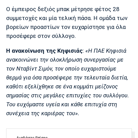
Μουσική
Στήλες
Ο έμπειρος δεξιός μπακ μέτρησε φέτος 28
Πολιτισμός
Τραγούδια
Πρόγραμμα TV
συμμετοχές και μία τελική πάσα. Η ομάδα των
Ιωνικός
Κηφισιά
Πανσερραϊκός
βορείων προαστίων τον ευχαρίστησε για όλα
Cine Spot
προσέφερε στον σύλλογο.
Running
Η ανακοίνωση της Κηφισιάς
:
«Η ΠΑΕ Κηφισιά
ανακοινώνει την ολοκλήρωση συνεργασίας με
Media
τον Νταβίντ Σιμόν, τον οποίο ευχαριστούμε
Μπαρτσελόνα
Ρεάλ
Ατλέτικο
Μαδρίτης
Μαδρίτης
Παρασκήνιο
θερμά για όσα προσέφερε την τελευταία διετία,
καθότι εξελίχθηκε σε ένα κομμάτι μείζονος
σημασίας στις μεγάλες επιτυχίες του συλλόγου.
Του ευχόμαστε υγεία και κάθε επιτυχία στη
Μάντσεστερ
Τσέλσι
Άρσεναλ
Γιουνάιτεντ
συνέχεια της καριέρας του».
Διαβάστε Επίσης