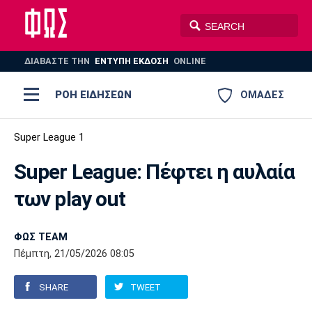
ΔΙΑΒΑΣΤΕ THN
ΕΝΤΥΠΗ ΕΚΔΟΣΗ
ONLINE
ΡΟΗ ΕΙΔΗΣΕΩΝ
ΟΜΑΔΕΣ
Ποδόσφαιρο
Super League 1
ΠΟΔΟΣΦΑΙΡΟ
ΜΠΑΣΚΕΤ
Super League: Πέφτει η αυλαία
Super League 1
Μπάσκετ
ΒΟΛΕΪ
ΠΟΛΟ
ΣΠΟΡ
των play out
Ολυμπιακός
ΑΕΚ
ΠΑΟΚ
Super League 2
Ελλάδα
Ολυμπιακοί Αγώνες
AUTO-MOTO
PLUS
ΦΩΣ TEAM
Γ Εθνική
Εθνική
Βόλεϊ
Πέμπτη, 21/05/2026 08:05
Ελλάδα
EuroLeague
Πόλο
Παναθηναϊκός
Ατρόμητος
Πανιώνιος
SHARE
TWEET
Champions League
ΝΒΑ
Τένις