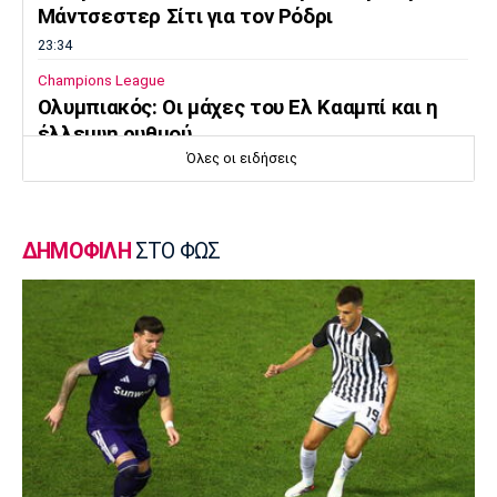
Μάντσεστερ Σίτι για τον Ρόδρι
23:34
Champions League
Ολυμπιακός: Οι μάχες του Ελ Κααμπί και η
έλλειψη ρυθμού
Όλες οι ειδήσεις
23:33
Ποδόσφαιρο - Διεθνή
Συνεχίζει στο MLS ο Σέρχι Ρομπέρτο
ΔΗΜΟΦΙΛΗ
ΣΤΟ ΦΩΣ
23:22
Στίβος
Παγκόσμιο Πρωτάθλημα Κ20: Έκτη θέση για
την Ραφαηλίδου στον τελικό της
σφαιροβολίας
23:11
Super League 2
Διπλή ενίσχυση για την ΑΕΛ
23:00