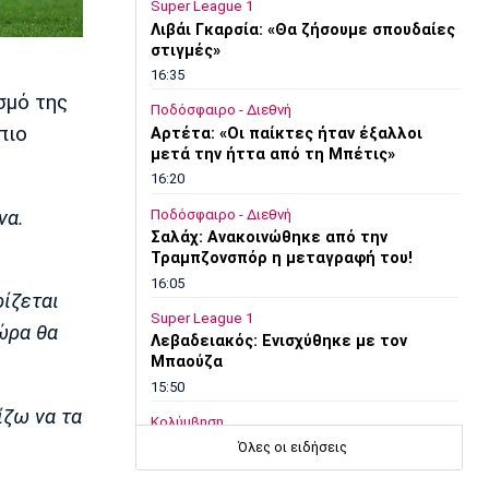
Super League 1
Λιβάι Γκαρσία: «Θα ζήσουμε σπουδαίες
στιγμές»
16:35
σμό της
Ποδόσφαιρο - Διεθνή
πιο
Αρτέτα: «Οι παίκτες ήταν έξαλλοι
μετά την ήττα από τη Μπέτις»
16:20
να.
Ποδόσφαιρο - Διεθνή
Σαλάχ: Ανακοινώθηκε από την
Τραμπζονσπόρ η μεταγραφή του!
16:05
ρίζεται
Super League 1
τώρα θα
Λεβαδειακός: Ενισχύθηκε με τον
Μπαούζα
15:50
ίζω να τα
Κολύμβηση
Ολυμπιακός: Ανακοίνωσε τον
Όλες οι ειδήσεις
Καράμπελα