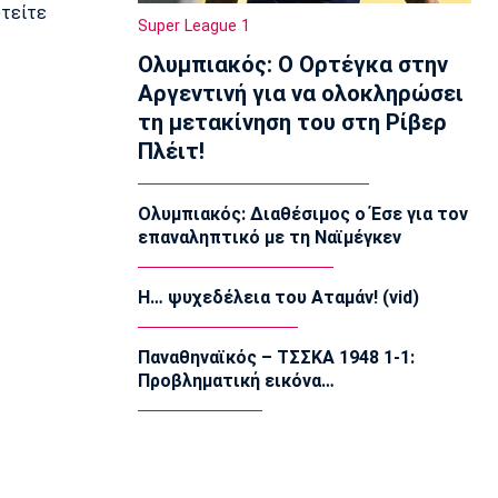
υτείτε
Super League 1
Super League 1
Επίσημο: Στον ΠΑΟΚ ο Γιαννούλης
Ολυμπιακός: Ο Ορτέγκα στην
12:50
Αργεντινή για να ολοκληρώσει
Βόλεϊ Α Γυναικών
τη μετακίνηση του στη Ρίβερ
Εθνική Γυναικών: Ισόπαλο το φιλικό με
τη Σουηδία
Πλέιτ!
12:35
Super League 1
Ολυμπιακός: Διαθέσιμος ο Έσε για τον
ΑΕΚ: Γνωστοποίησε την απόκτηση του
επαναληπτικό με τη Ναϊμέγκεν
Βιτάλις
12:20
Η… ψυχεδέλεια του Αταμάν! (vid)
Ποδόσφαιρο - Διεθνή
Επίσημο: Στην Παλέρμο ο Στρεφέτσα
Παναθηναϊκός – ΤΣΣΚΑ 1948 1-1:
12:05
Προβληματική εικόνα…
Μπάσκετ Α1 Γυναικών
Αθηναϊκός: Παρελθόν η Ταμπάκου
11:50
EuroLeague