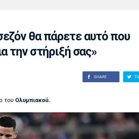
Χάντμπολ
Ηρακλής
Βόλος
Μπορούσια
Παρί Σεν
Ντόρτμουντ
Ζερμέν
σεζόν θα πάρετε αυτό που
ια την στήριξή σας»
Πόρτο
Μπενφίκα
SHARE
T
ο του
Ολυμπιακού.