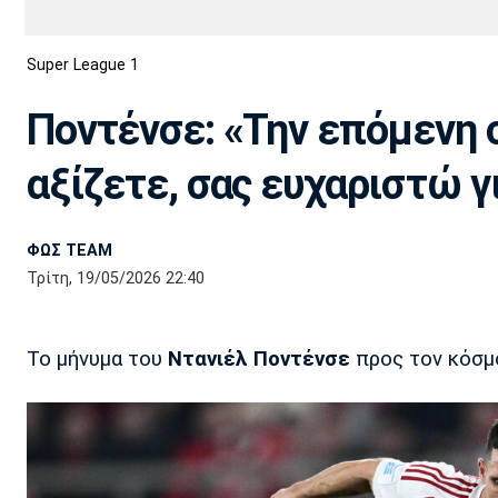
Διεθνή
EuroCup
Super League 1
Euro
Basket League
Απόλλων
Άρης
ΟΦΗ
Παναχαϊκή
Εθνικές Ομάδες
Α2 Μπάσκετ
Σμύρνης
Ποντένσε: «Την επόμενη 
Κύπελλο
FIBA World Cup 2023
Διαιτησία
αξίζετε, σας ευχαριστώ γ
Ποδόσφαιρο Γυναικών
Ιωνικός
Κηφισιά
Πανσερραϊκός
ΦΩΣ TEAM
Τρίτη, 19/05/2026 22:40
Το μήνυμα του
Ντανιέλ Ποντένσε
προς τον κόσμ