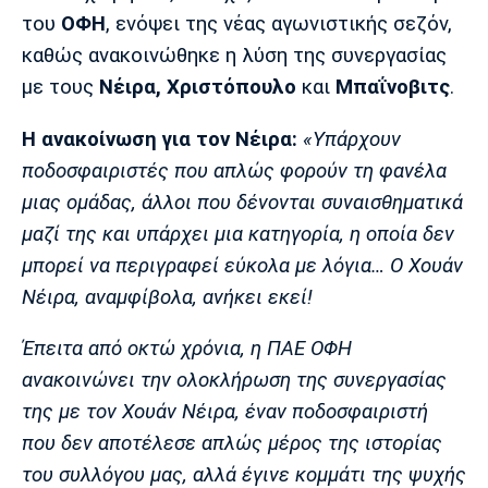
Μουσική
Στήλες
του
ΟΦΗ
, ενόψει της νέας αγωνιστικής σεζόν,
καθώς ανακοινώθηκε η λύση της συνεργασίας
Πολιτισμός
Τραγούδια
Πρόγραμμα TV
με τους
Νέιρα, Χριστόπουλο
και
Μπαΐνοβιτς
.
Ιωνικός
Κηφισιά
Πανσερραϊκός
Cine Spot
Η ανακοίνωση για τον Νέιρα:
«Υπάρχουν
Running
ποδοσφαιριστές που απλώς φορούν τη φανέλα
μιας ομάδας, άλλοι που δένονται συναισθηματικά
Media
μαζί της και υπάρχει μια κατηγορία, η οποία δεν
Μπαρτσελόνα
Ρεάλ
Ατλέτικο
Μαδρίτης
Μαδρίτης
μπορεί να περιγραφεί εύκολα με λόγια… Ο Χουάν
Παρασκήνιο
Νέιρα, αναμφίβολα, ανήκει εκεί!
Έπειτα από οκτώ χρόνια, η ΠΑΕ ΟΦΗ
Μάντσεστερ
Τσέλσι
Άρσεναλ
ανακοινώνει την ολοκλήρωση της συνεργασίας
Γιουνάιτεντ
της με τον Χουάν Νέιρα, έναν ποδοσφαιριστή
που δεν αποτέλεσε απλώς μέρος της ιστορίας
του συλλόγου μας, αλλά έγινε κομμάτι της ψυχής