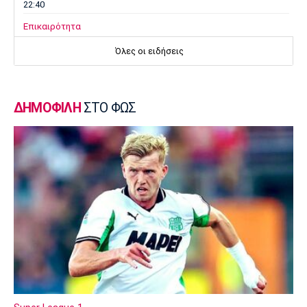
22:40
Επικαιρότητα
Τραγωδία στην Πάρο: Παιδί 4 ετών πνίγηκε
Όλες οι ειδήσεις
σε πισίνα
22:25
Super League 1
ΔΗΜΟΦΙΛΗ
ΣΤΟ ΦΩΣ
Άρης - Πανσερραϊκός 2-2: Ισόπαλο το φιλικό
22:18
Super League 1
ΑΕΚ – Kαλλιθέα : Τεσσάρα πριν το Super Cup
με Βιτάλις και χατ τρικ Γκατσίνοβιτς
22:16
Ποδόσφαιρο - Διεθνή
Τζόλης: «Το πρώτο μου γκολ στην Άρσεναλ
μου δίνει αυτοπεποίθηση»
22:10
Εθνικές Μπάσκετ