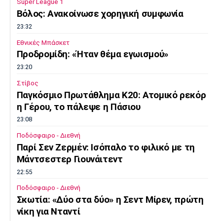
Super League 1
Βόλος: Ανακοίνωσε χορηγική συμφωνία
23:32
Εθνικές Μπάσκετ
Προδρομίδη: «Ήταν θέμα εγωισμού»
23:20
Στίβος
Παγκόσμιο Πρωτάθλημα Κ20: Ατομικό ρεκόρ
η Γέρου, το πάλεψε η Πάσιου
23:08
Ποδόσφαιρο - Διεθνή
Παρί Σεν Ζερμέν: Ισόπαλο το φιλικό με τη
Μάντσεστερ Γιουνάιτεντ
22:55
Ποδόσφαιρο - Διεθνή
Σκωτία: «Δύο στα δύο» η Σεντ Μίρεν, πρώτη
νίκη για Νταντί