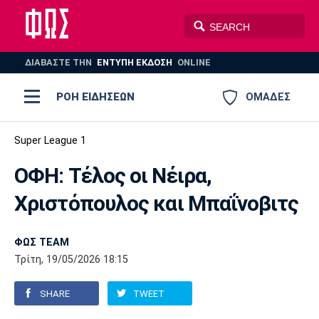
ΔΙΑΒΑΣΤΕ THN
ΕΝΤΥΠΗ ΕΚΔΟΣΗ
ONLINE
ΡΟΗ ΕΙΔΗΣΕΩΝ
ΟΜΑΔΕΣ
Ποδόσφαιρο
Super League 1
ΠΟΔΟΣΦΑΙΡΟ
ΜΠΑΣΚΕΤ
ΟΦΗ: Τέλος οι Νέιρα,
Super League 1
Μπάσκετ
ΒΟΛΕΪ
ΠΟΛΟ
ΣΠΟΡ
Χριστόπουλος και Μπαΐνοβιτς
Ολυμπιακός
ΑΕΚ
ΠΑΟΚ
Super League 2
Ελλάδα
Ολυμπιακοί Αγώνες
AUTO-MOTO
PLUS
ΦΩΣ TEAM
Γ Εθνική
Εθνική
Βόλεϊ
Τρίτη, 19/05/2026 18:15
Ελλάδα
EuroLeague
Πόλο
Παναθηναϊκός
Ατρόμητος
Πανιώνιος
SHARE
TWEET
Champions League
ΝΒΑ
Τένις