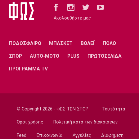
Ποδόσφαιρο - Διεθνή
Νάϊμεγκεν: Εντός έδρας ήττα από την
Ακολουθήστε μας
Tελστάρ, πριν υποδεχθεί τον Ολυμπιακό!
20:32
Ποδόσφαιρο - Διεθνή
ΠΟΔΟΣΦΑΙΡΟ
ΜΠΑΣΚΕΤ
ΒΟΛΕΪ
ΠΟΛΟ
Διαψεύδει ο Ινφαντίνο τις καταγγελίες
ΣΠΟΡ
AUTO-MOTO
PLUS
ΠΡΩΤΟΣΕΛΙΔΑ
20:30
Super League 1
ΠΡΟΓΡΑΜΜΑ TV
Ατρόμητος: Επαγγελματικό συμβόλαιο για
τον Κώτση
20:15
Champions League
ΠΑΟΚ – Μπραν 2-3: Εκτός συνέχειας από το
© Copyright 2026 - ΦΩΣ ΤΩΝ ΣΠΟΡ
Ταυτότητα
Champions League οι γυναίκες του
«δικέφαλου»
Όροι χρήσης
Πολιτική κατά των διακρίσεων
20:00
Feed
Επικοινωνία
Αγγελίες
Διαφήμιση