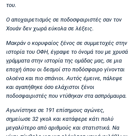
Λίβερπουλ
Μάντσεστερ
Γιουβέντους
του.
Σίτι
Ο αποχαιρετισμός σε ποδοσφαιριστές σαν τον
Χουάν δεν χωρά εύκολα σε λέξεις.
Ίντερ
Μίλαν
Μπάγερν
Μακράν ο κορυφαίος ξένος σε συμμετοχές στην
ιστορία του ΟΦΗ, έγραψε το όνομά του με χρυσά
γράμματα στην ιστορία της ομάδας μας, σε μια
εποχή όπου οι δεσμοί στο ποδόσφαιρο γίνονται
Μπορούσια
Παρί Σεν
Μαρσέιγ
ολοένα και πιο σπάνιοι. Αυτός έμεινε, πάλεψε
Ντόρτμουντ
Ζερμέν
και αγαπήθηκε όσο ελάχιστοι ξένοι
ποδοσφαιριστές που ντύθηκαν στα ασπρόμαυρα.
Μονακό
Ερυθρός
Τότεναμ
Αγωνίστηκε σε 191 επίσημους αγώνες,
Αστέρας
σημείωσε 32 γκολ και κατάφερε κάτι πολύ
μεγαλύτερο από αριθμούς και στατιστικά. Να