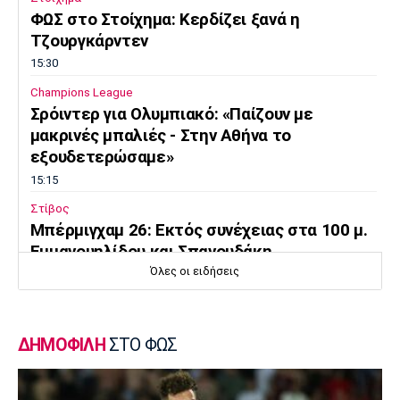
ΦΩΣ στο Στοίχημα: Κερδίζει ξανά η
Τζουργκάρντεν
15:30
Champions League
Σρόιντερ για Ολυμπιακό: «Παίζουν με
μακρινές μπαλιές - Στην Αθήνα το
εξουδετερώσαμε»
15:15
Στίβος
Μπέρμιγχαμ 26: Εκτός συνέχειας στα 100 μ.
Εμμανουηλίδου και Σπανουδάκη
Όλες οι ειδήσεις
15:00
Εθνικές Μπάσκετ
Χωρίς Ντόντσιτς και Χέιζ η Σλοβενία
ΔΗΜΟΦΙΛΗ
ΣΤΟ ΦΩΣ
14:50
Μπάσκετ Ελλάδα
ΠΑΟΚ: Κι επίσημα στο πλευρό του Τρινκιέρι