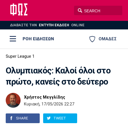
ΔΙΑΒΑΣΤΕ THN
ΕΝΤΥΠΗ ΕΚΔΟΣΗ
ONLINE
ΡΟΗ ΕΙΔΗΣΕΩΝ
ΟΜΑΔΕΣ
Ποδόσφαιρο
Super League 1
ΠΟΔΟΣΦΑΙΡΟ
ΜΠΑΣΚΕΤ
Ολυμπιακός: Καλοί όλοι στο
Super League 1
Μπάσκετ
ΒΟΛΕΪ
ΠΟΛΟ
ΣΠΟΡ
πρώτο, κανείς στο δεύτερο
Ολυμπιακός
ΑΕΚ
ΠΑΟΚ
Super League 2
Ελλάδα
Ολυμπιακοί Αγώνες
AUTO-MOTO
PLUS
Χρήστος Μεγγλίδης
Γ Εθνική
Εθνική
Βόλεϊ
Κυριακή, 17/05/2026 22:27
Ελλάδα
EuroLeague
Πόλο
Παναθηναϊκός
Ατρόμητος
Πανιώνιος
SHARE
TWEET
Champions League
ΝΒΑ
Τένις