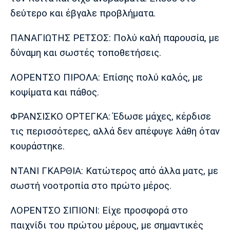
Λίβερπουλ
Μάντσεστερ
Γιουβέντους
δεύτερο και έβγαλε προβλήματα.
Σίτι
ΠΑΝΑΓΙΩΤΗΣ ΡΕΤΣΟΣ: Πολύ καλή παρουσία, με
δύναμη και σωστές τοποθετήσεις.
Ίντερ
Μίλαν
Μπάγερν
ΛΟΡΕΝΤΣΟ ΠΙΡΟΛΑ: Επίσης πολύ καλός, με
κοψίματα και πάθος.
ΦΡΑΝΣΙΣΚΟ ΟΡΤΕΓΚΑ: Έδωσε μάχες, κέρδισε
Μπορούσια
Παρί Σεν
Μαρσέιγ
τις περισσότερες, αλλά δεν απέφυγε λάθη όταν
Ντόρτμουντ
Ζερμέν
κουράστηκε.
ΝΤΑΝΙ ΓΚΑΡΘΙΑ: Κατώτερος από άλλα ματς, με
Μονακό
Ερυθρός
Τότεναμ
σωστή νοοτροπία στο πρώτο μέρος.
Αστέρας
ΛΟΡΕΝΤΣΟ ΣΙΠΙΟΝΙ: Είχε προσφορά στο
παιχνίδι του πρώτου μέρους, με σημαντικές