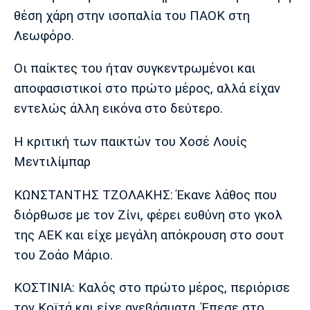
Μουσική
Στήλες
θέση χάρη στην ισοπαλία του ΠΑΟΚ στη
Πολιτισμός
Τραγούδια
Πρόγραμμα TV
Λεωφόρο.
Ιωνικός
Κηφισιά
Πανσερραϊκός
Οι παίκτες του ήταν συγκεντρωμένοι και
Cine Spot
αποφασιστικοί στο πρώτο μέρος, αλλά είχαν
Running
εντελώς άλλη εικόνα στο δεύτερο.
Media
Η κριτική των παικτών του Χοσέ Λουίς
Μπαρτσελόνα
Ρεάλ
Ατλέτικο
Μεντιλίμπαρ
Μαδρίτης
Μαδρίτης
Παρασκήνιο
ΚΩΝΣΤΑΝΤΗΣ ΤΖΟΛΑΚΗΣ: Έκανε λάθος που
διόρθωσε με τον Ζίνι, φέρει ευθύνη στο γκολ
της ΑΕΚ και είχε μεγάλη απόκρουση στο σουτ
Μάντσεστερ
Τσέλσι
Άρσεναλ
Γιουνάιτεντ
του Ζοάο Μάριο.
ΚΟΣΤΙΝΙΑ: Καλός στο πρώτο μέρος, περιόρισε
τον Κοϊτά και είχε ανεβάσματα. Έπεσε στο