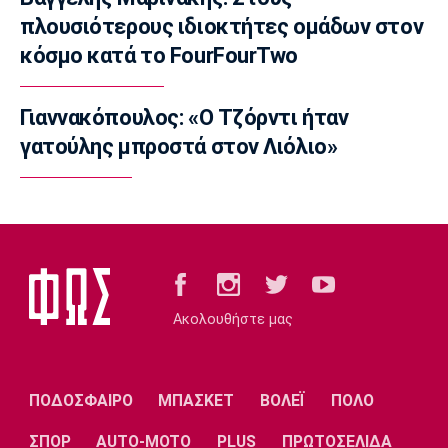
14:00
πλουσιότερους ιδιοκτήτες ομάδων στον
Επικαιρότητα
κόσμο κατά το FourFourTwo
Θεσσαλονίκη: Χειροπέδες σε τέσσερα
άτομα
13:50
Γιαννακόπουλος: «Ο Τζόρντι ήταν
Conference League
γατούλης μπροστά στον Λιόλιο»
Παναθηναϊκός: Η αποστολή για το ματς με τη
ΤΣΣΚΑ 1948
13:36
EuroLeague
Επέστρεψε στη Μακάμπι Τελ Αβίβ ο Σέιν
Χάντερ
Ακολουθήστε μας
13:30
Ποδόσφαιρο - Διεθνή
Αρτέτα για Τζόλη: «Έχω να πω πολύ καλά
πράγματα»
ΠΟΔΟΣΦΑΙΡΟ
ΜΠΑΣΚΕΤ
ΒΟΛΕΪ
ΠΟΛΟ
13:20
ΣΠΟΡ
AUTO-MOTO
PLUS
ΠΡΩΤΟΣΕΛΙΔΑ