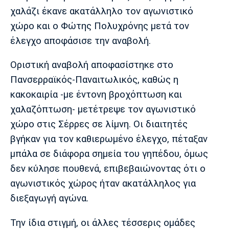
Μουσική
Στήλες
χαλάζι έκανε ακατάλληλο τον αγωνιστικό
χώρο και ο Φώτης Πολυχρόνης μετά τον
Πολιτισμός
Τραγούδια
Πρόγραμμα TV
έλεγχο αποφάσισε την αναβολή.
Ιωνικός
Κηφισιά
Πανσερραϊκός
Cine Spot
Οριστική αναβολή αποφασίστηκε στο
Running
Πανσερραϊκός-Παναιτωλικός, καθώς η
κακοκαιρία -με έντονη βροχόπτωση και
Media
χαλαζόπτωση- μετέτρεψε τον αγωνιστικό
Μπαρτσελόνα
Ρεάλ
Ατλέτικο
Μαδρίτης
Μαδρίτης
χώρο στις Σέρρες σε λίμνη. Οι διαιτητές
Παρασκήνιο
βγήκαν για τον καθιερωμένο έλεγχο, πέταξαν
μπάλα σε διάφορα σημεία του γηπέδου, όμως
δεν κύλησε πουθενά, επιβεβαιώνοντας ότι ο
Μάντσεστερ
Τσέλσι
Άρσεναλ
Γιουνάιτεντ
αγωνιστικός χώρος ήταν ακατάλληλος για
διεξαγωγή αγώνα.
Την ίδια στιγμή, οι άλλες τέσσερις ομάδες