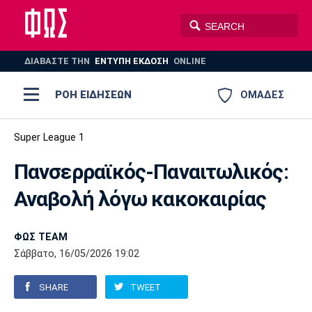
ΔΙΑΒΑΣΤΕ THN
ΕΝΤΥΠΗ ΕΚΔΟΣΗ
ONLINE
ΡΟΗ ΕΙΔΗΣΕΩΝ
ΟΜΑΔΕΣ
Ποδόσφαιρο
Super League 1
ΠΟΔΟΣΦΑΙΡΟ
ΜΠΑΣΚΕΤ
Πανσερραϊκός-Παναιτωλικός:
Super League 1
Μπάσκετ
ΒΟΛΕΪ
ΠΟΛΟ
ΣΠΟΡ
Αναβολή λόγω κακοκαιρίας
Ολυμπιακός
ΑΕΚ
ΠΑΟΚ
Super League 2
Ελλάδα
Ολυμπιακοί Αγώνες
AUTO-MOTO
PLUS
ΦΩΣ TEAM
Γ Εθνική
Εθνική
Βόλεϊ
Σάββατο, 16/05/2026 19:02
Ελλάδα
EuroLeague
Πόλο
Παναθηναϊκός
Ατρόμητος
Πανιώνιος
SHARE
TWEET
Champions League
ΝΒΑ
Τένις