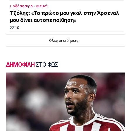
Ποδόσφαιρο - Διεθνή
Τζόλης: «Το πρώτο μου γκολ στην Άρσεναλ
μου δίνει αυτοπεποίθηση»
22:10
Εθνικές Μπάσκετ
Όλες οι ειδήσεις
Εθνική Κορασίδων: Νίκησε με 74-65 την
Δανία
21:50
ΔΗΜΟΦΙΛΗ
ΣΤΟ ΦΩΣ
Βόλεϊ Α Γυναικών
Παραμένει στην Ελπίδα η Μπαλλογιάννη
21:30
Super League 1
Στο προσκήνιο για Τέιλορ οι Σέλτικ, Μάλαγα
και Μπέρνλι
21:15
Σπορ
Tα συγχαρητήρια του Ισίδωρου Κούβελου