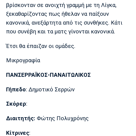
Λίβερπουλ
Μάντσεστερ
Γιουβέντους
βρίσκονταν σε ανοιχτή γραμμή με τη Λίγκα,
Σίτι
ξεκαθαρίζοντας πως ήθελαν να παίξουν
κανονικά, ανεξάρτητα από τις συνθήκες. Κάτι
που συνέβη και τα ματς γίνονται κανονικά.
Ίντερ
Μίλαν
Μπάγερν
Έτσι θα έπαιζαν οι ομάδες.
Μικρογραφία
Μπορούσια
Παρί Σεν
Μαρσέιγ
ΠΑΝΣΕΡΡΑΪΚΟΣ-ΠΑΝΑΙΤΩΛΙΚΟΣ
Ντόρτμουντ
Ζερμέν
Γήπεδο
: Δημοτικό Σερρών
Σκόρερ
:
Μονακό
Ερυθρός
Τότεναμ
Αστέρας
Διαιτητής:
Φώτης Πολυχρόνης
Κίτρινες
: