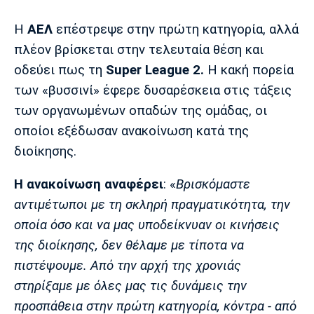
Μουσική
Στήλες
Η
ΑΕΛ
επέστρεψε στην πρώτη κατηγορία, αλλά
Πολιτισμός
Τραγούδια
Πρόγραμμα TV
πλέον βρίσκεται στην τελευταία θέση και
Ιωνικός
Κηφισιά
Πανσερραϊκός
οδεύει πως τη
Super League 2.
H κακή πορεία
Cine Spot
των «βυσσινί» έφερε δυσαρέσκεια στις τάξεις
Running
των οργανωμένων οπαδών της ομάδας, οι
οποίοι εξέδωσαν ανακοίνωση κατά της
Media
διοίκησης.
Μπαρτσελόνα
Ρεάλ
Ατλέτικο
Μαδρίτης
Μαδρίτης
Παρασκήνιο
Η ανακοίνωση αναφέρει
: «
Βρισκόμαστε
αντιμέτωποι με τη σκληρή πραγματικότητα, την
οποία όσο και να μας υποδείκνυαν οι κινήσεις
Μάντσεστερ
Τσέλσι
Άρσεναλ
της διοίκησης, δεν θέλαμε με τίποτα να
Γιουνάιτεντ
πιστέψουμε. Από την αρχή της χρονιάς
στηρίξαμε με όλες μας τις δυνάμεις την
προσπάθεια στην πρώτη κατηγορία, κόντρα - από