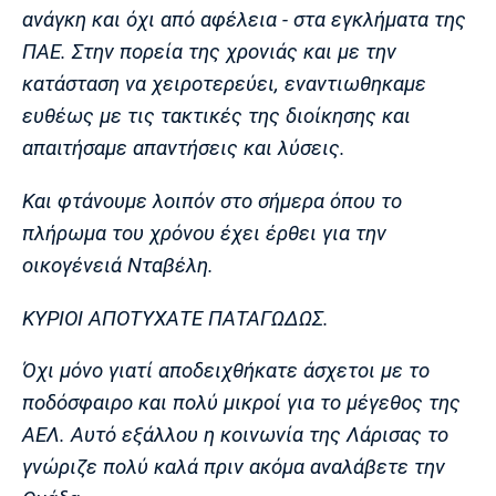
Λίβερπουλ
Μάντσεστερ
Γιουβέντους
ανάγκη και όχι από αφέλεια - στα εγκλήματα της
Σίτι
ΠΑΕ. Στην πορεία της χρονιάς και με την
κατάσταση να χειροτερεύει, εναντιωθηκαμε
ευθέως με τις τακτικές της διοίκησης και
Ίντερ
Μίλαν
Μπάγερν
απαιτήσαμε απαντήσεις και λύσεις.
Και φτάνουμε λοιπόν στο σήμερα όπου το
πλήρωμα του χρόνου έχει έρθει για την
οικογένειά Νταβέλη.
Μπορούσια
Παρί Σεν
Μαρσέιγ
Ντόρτμουντ
Ζερμέν
ΚΥΡΙΟΙ ΑΠΟΤΥΧΑΤΕ ΠΑΤΑΓΩΔΩΣ.
Όχι μόνο γιατί αποδειχθήκατε άσχετοι με το
Μονακό
Ερυθρός
Τότεναμ
ποδόσφαιρο και πολύ μικροί για το μέγεθος της
Αστέρας
ΑΕΛ. Αυτό εξάλλου η κοινωνία της Λάρισας το
γνώριζε πολύ καλά πριν ακόμα αναλάβετε την