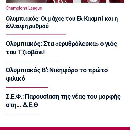
Super League 1
Champions League
Πήρε Νανού ο Ηρακλής
Ολυμπιακός: Οι μάχες του Ελ Κααμπί και η
14:40
έλλειψη ρυθμού
Super League 1
Ολυμπιακός: Οι Αφρικανοί διατηρούν στο
Ολυμπιακός: Στα «ερυθρόλευκα» ο γιός
προσκήνιο τον Σκίρι
του Τζιοβάνι!
14:30
Ποδόσφαιρο - Διεθνή
Ολοκληρώνει τη μεταγραφή του Ντιομαντέ
Ολυμπιακός Β': Νικηφόρο το πρώτο
η Νότιγχαμ
φιλικό
14:20
Super League 1
Σ.Ε.Φ.: Παρουσίαση της νέας του μορφής
Παναθηναϊκός: Σε φουλ ρυθμούς ο Λιβάι
στη... Δ.Ε.Θ
14:10
Super League 1
«Παίρνει Ντίκμαν ο ΟΦΗ»
14:00