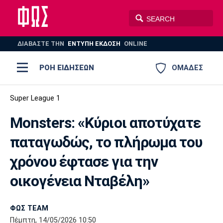
ΔΙΑΒΑΣΤΕ THN
ΕΝΤΥΠΗ ΕΚΔΟΣΗ
ONLINE
ΡΟΗ ΕΙΔΗΣΕΩΝ
ΟΜΑΔΕΣ
Ποδόσφαιρο
Super League 1
ΠΟΔΟΣΦΑΙΡΟ
ΜΠΑΣΚΕΤ
Monsters: «Κύριοι αποτύχατε
Super League 1
Μπάσκετ
ΒΟΛΕΪ
ΠΟΛΟ
ΣΠΟΡ
παταγωδώς, το πλήρωμα του
Ολυμπιακός
ΑΕΚ
ΠΑΟΚ
Super League 2
Ελλάδα
Ολυμπιακοί Αγώνες
χρόνου έφτασε για την
AUTO-MOTO
PLUS
Γ Εθνική
Εθνική
Βόλεϊ
οικογένεια Νταβέλη»
Ελλάδα
EuroLeague
Πόλο
Παναθηναϊκός
Ατρόμητος
Πανιώνιος
ΦΩΣ TEAM
Πέμπτη, 14/05/2026 10:50
Champions League
ΝΒΑ
Τένις