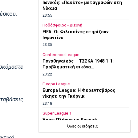
Ιωνικός: «Πακέτο» μεταγραφών στη
Νίκαια
έσκου,
23:55
Ποδόσφαιρο - Διεθνή
FIFA: Οι Φιλιππίνες στηρίζουν
Ινφαντίνο
23:35
Conference League
Παναθηναϊκός – ΤΣΣΚΑ 1948 1-1:
ισκόμαστε
Προβληματική εικόνα…
23:22
Europa League
Europa League: Η Φερεντσβάρος
νίκησε την Γκόρνικ
εταβάσεις
23:18
Super League 1
Άρης: Πλήγμα με Κουαμέ
Όλες οι ειδήσεις
23:15
αντικό
Champions League