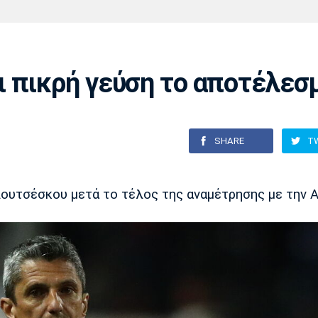
Χάντμπολ
Ηρακλής
Βόλος
Μπορούσια
Παρί Σεν
Ντόρτμουντ
Ζερμέν
 πικρή γεύση το αποτέλεσ
Πόρτο
Μπενφίκα
SHARE
T
ουτσέσκου μετά το τέλος της αναμέτρησης με την Α