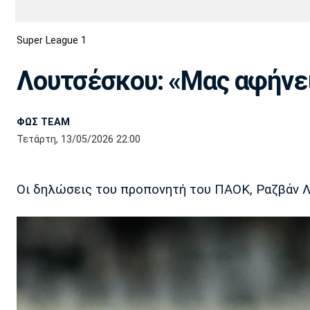
Διεθνή
EuroCup
Super League 1
Euro
Basket League
Απόλλων
Άρης
ΟΦΗ
Παναχαϊκή
Εθνικές Ομάδες
Α2 Μπάσκετ
Σμύρνης
Λουτσέσκου: «Μας αφήνει
Κύπελλο
FIBA World Cup 2023
Διαιτησία
ΦΩΣ TEAM
Ποδόσφαιρο Γυναικών
Ιωνικός
Κηφισιά
Πανσερραϊκός
Τετάρτη, 13/05/2026 22:00
Οι δηλώσεις του προπονητή του ΠΑΟΚ, Ραζβάν Λ