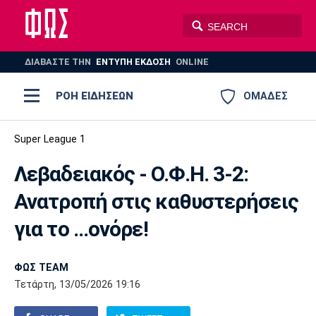
ΔΙΑΒΑΣΤΕ THN
ΕΝΤΥΠΗ ΕΚΔΟΣΗ
ONLINE
ΡΟΗ ΕΙΔΗΣΕΩΝ
ΟΜΑΔΕΣ
Ποδόσφαιρο
Super League 1
ΠΟΔΟΣΦΑΙΡΟ
ΜΠΑΣΚΕΤ
Λεβαδειακός - Ο.Φ.Η. 3-2:
Super League 1
Μπάσκετ
ΒΟΛΕΪ
ΠΟΛΟ
ΣΠΟΡ
Ανατροπή στις καθυστερήσεις
Ολυμπιακός
ΑΕΚ
ΠΑΟΚ
Super League 2
Ελλάδα
Ολυμπιακοί Αγώνες
για το ...ονόρε!
AUTO-MOTO
PLUS
Γ Εθνική
Εθνική
Βόλεϊ
ΦΩΣ TEAM
Ελλάδα
EuroLeague
Πόλο
Παναθηναϊκός
Ατρόμητος
Πανιώνιος
Τετάρτη, 13/05/2026 19:16
Champions League
ΝΒΑ
Τένις