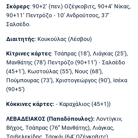
Σκόρερς
: 90+2' (πεν.) Οζέγκοβιτς, 90+4' Νίκας,
90+11' Πεντρόζο - 10’ Ανδρούτσος, 37’
Σαλσέδο.
Διαιτητής:
Κουκούλας (Λέσβου)
Κίτρινες κάρτες
: Τσάπρας (18'), Λιάγκας (25'),
Μανθάτης (78') Πεντρόζο (90+11') - Σαλσέδο
(45+1'), Κωστούλας (55'), Νους (68'),
Πούμπουρας (73'), Χριστογεώργος (90'), Ισέκα
(90+5')
Κόκκινες κάρτες:
- Καραχάλιος (45+1))
ΛΕΒΑΔΕΙΑΚΟΣ (Παπαδόπουλος):
Λοντίγκιν,
Βήχος, Τσάπρας (76’’ Μανθάτης), Λιάγκας,
Τσιβελεκίδης, Τσοκάι (64’ Οζέγκοβιτς),