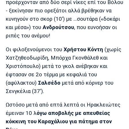
προέρχονταν από δύο σερί νίκες επί του Bόλου
Λίβερπουλ
Μάντσεστερ
Γιουβέντους
Σίτι
- ξεκίνησαν πιο ορεξάτοι αλλά βρέθηκαν να
κυνηγούν στο σκορ (10') με ...σουτάρα («δοκάρι
και μέσα») του
Ανδρούτσου
, που ευνοήσαν οι
ριπές του ανέμου!
Ίντερ
Μίλαν
Μπάγερν
Οι φιλοξενούμενοι του
Xρήστου Κόντη
(χωρίς
Χατζηθεοδωρίδη, Μπόρχα Γκονθάλεθ και
Χριστόπουλο) μετά το γκολ ανέβηκαν και
Μπορούσια
Παρί Σεν
Μαρσέιγ
έφτασαν σε 2ο τέρμα με κεφαλιά του
Ντόρτμουντ
Ζερμέν
(αφύλακτου)
Σαλσέδο
μετά από κόρνερ του
Σενγκέλια (37').
Μονακό
Ερυθρός
Τότεναμ
Ωστόσο μετά από επτά λεπτά οι Ηρακλειώτες
Αστέρας
έμειναν 10 λ
όγω αποβολής με απευθείας
κόκκινη του Καραχάλιου για πάτημα στον