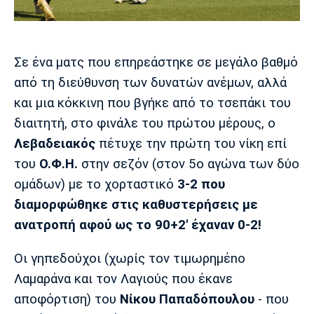
Μουσική
Στήλες
Πολιτισμός
Τραγούδια
Πρόγραμμα TV
Ιωνικός
Κηφισιά
Πανσερραϊκός
Σε ένα ματς που επηρεάστηκε σε μεγάλο βαθμό
Cine Spot
από τη διεύθυνση των δυνατών ανέμων, αλλά
και μια κόκκινη που βγήκε από το τσεπάκι του
Running
διαιτητή, στο φινάλε του πρώτου μέρους, ο
Media
Λεβαδειακός
πέτυχε την πρώτη του νίκη επί
Μπαρτσελόνα
Ρεάλ
Ατλέτικο
του
Ο.Φ.Η.
στην σεζόν (στον 5ο αγώνα των δύο
Μαδρίτης
Μαδρίτης
Παρασκήνιο
ομάδων) με το χορταστικό
3-2 που
διαμορφώθηκε στις καθυστερήσεις με
ανατροπή αφού ως το 90+2' έχαναν 0-2!
Μάντσεστερ
Τσέλσι
Άρσεναλ
Γιουνάιτεντ
Οι γηπεδούχοι (χωρίς τον τιμωρημέno
Λαμαράνα και τον Λαγιούς που έκανε
αποφόρτιση) του
Νίκου Παπαδόπουλου
- που