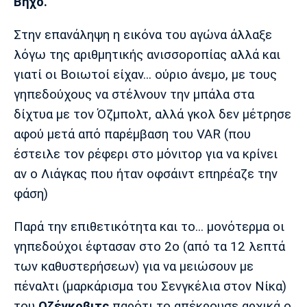
Βήχο.
Πόρτο
Μπενφίκα
Στην επανάληψη η εικόνα του αγώνα άλλαξε
λόγω της αριθμητικής ανισσοροπίας αλλά και
γιατί οι Βοιωτοί είχαν... ούριο άνεμο, με τους
γηπεδούχους να στέλνουν την μπάλα στα
δίχτυα με τον Όζμπολτ, αλλά γκολ δεν μέτρησε
αφού μετά από παρέμβαση του VAR (που
έστειλε τον ρέφερι στο μόνιτορ για να κρίνει
αν ο Λιάγκας που ήταν οφσάιντ επηρέαζε την
φάση)
Παρά την επιθετικότητα και το... μονότερμα οι
γηπεδούχοι έφτασαν στο 2ο (από τα 12 λεπτά
των καθυστερήσεων) για να μειώσουν με
πέναλτι (μαρκάρισμα του Σενγκέλια στον Νίκα)
του
Οζέγκοβιτς
παρότι το απέκρουσε αρχικά ο