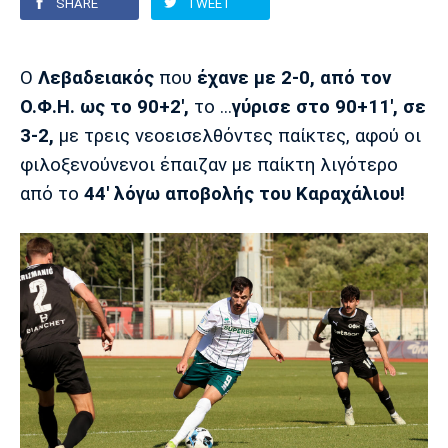
SHARE
TWEET
Europa League
Α Γυναικών
Σπορ
Αστέρας
ΠΑΣ Γιάννινα
Λεβαδειακός
Ο
Λεβαδειακός
που
έχανε με 2-0, από τον
Τρίπολης
Conference League
Champions League
Στίβος
Auto-Moto
Ο.Φ.Η. ως το 90+2',
το ...
γύρισε στο 90+11', σε
3-2,
με τρεις νεοεισελθόντες παίκτες, αφού οι
Διεθνή
Κύπελλο
Γυμναστική
Αυτοκίνητο
Tech
φιλοξενούνενοι έπαιζαν με παίκτη λιγότερο
Παναιτωλικός
Λαμία
ΑΕΛ
από το
44'
λόγω αποβολής του Καραχάλιου!
Euro
EuroCup
Κολύμβηση
Formula 1
Gaming
Plus
Εθνικές Ομάδες
Basket League
Χάντμπολ
Μοτοσυκλέτα
Gadgets
Θέατρο
Blogs
Κύπελλο
Α2 Μπάσκετ
Smartphones
Σινεμά
Η Εφημερίδα
Απόλλων
Άρης
ΟΦΗ
Σμύρνης
Διαιτησία
FIBA World Cup 2023
Ευ ζην
Πρωτοσέλιδα
Ποδόσφαιρο Γυναικών
Βιβλίο
Έντυπη έκδοση
Παναχαϊκή
Ηρακλής
Βόλος