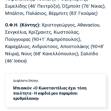
Συμελίδης (46’ Πεντρόζο), Όζμπολτ (76’ Nίκας),
Μπάλτσι, Παλάσιος, Βέρμπιτς (83’ Γκούμας)
Ο.Φ.Η. (
K
όντης):
Χριστογεώργος, Αθανασίου,
Σενγκέλια, Κρίζμανιτς, Κωστούλας,
Πούγγουρας (90+1' Λαμπρόπουλος),
Καραχάλιος, Ανδρούτσος, Αποστολάκης (90+8'
Νέιρα), Νους (68’ Κανελλόπουλος), Σαλσίδο
(46’ Ισέκα)
Διαβάστε Επίσης
Μπιανκόν: «Ο Κωνσταντέλιας έχει τόση
ποιότητα - Η καρδιά μου παραμένει
ερυθρόλευκη»