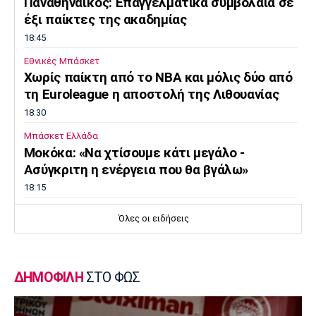
Παναθηναϊκός: Επαγγελματικά συμβόλαια σε
έξι παίκτες της ακαδημίας
18:45
Εθνικές Μπάσκετ
Χωρίς παίκτη από το ΝΒΑ και μόλις δύο από
τη Euroleague η αποστολή της Λιθουανίας
18:30
Μπάσκετ Ελλάδα
Μοκόκα: «Να χτίσουμε κάτι μεγάλο -
Ασύγκριτη η ενέργεια που θα βγάλω»
18:15
Εθνικές Μπάσκετ
Όλες οι ειδήσεις
Ισπανία - Ελλάδα 96-86: Ήττα στην πρεμιέρα
του Ευrobasket U16
18:04
ΔΗΜΟΦΙΛΗ
ΣΤΟ ΦΩΣ
Ποδόσφαιρο - Διεθνή
Η Νορβηγία καλεί τον Ινφαντίνο να