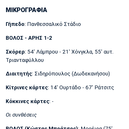
Πόρτο
Μπενφίκα
ΜΙΚΡΟΓΡΑΦΙΑ
Γήπεδο
: Πανθεσσαλικό Στάδιο
ΒΟΛΟΣ - ΑΡΗΣ 1-2
Σκόρερ
: 54' Λάμπρου - 21' Χόνγκλα, 55' αυτ.
Τριανταφύλλου
Διαιτητής
: Σιδηρόπουλος (Δωδεκανήσου)
Κίτρινες κάρτες
: 14' Oυρτάδο - 67' Ράτσιτς
Κόκκινες
κάρτες
: -
Οι συνθέσεις
ΒΟΛΟΣ (Κώστας Μπράτσος)
: Μορέιρα (75’