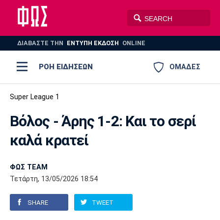
ΔΙΑΒΑΣΤΕ THN
ΕΝΤΥΠΗ ΕΚΔΟΣΗ
ONLINE
ΡΟΗ ΕΙΔΗΣΕΩΝ
ΟΜΑΔΕΣ
Ποδόσφαιρο
Super League 1
ΠΟΔΟΣΦΑΙΡΟ
ΜΠΑΣΚΕΤ
Βόλος - Άρης 1-2: Και το σερί
Super League 1
Μπάσκετ
ΒΟΛΕΪ
ΠΟΛΟ
ΣΠΟΡ
καλά κρατεί
Ολυμπιακός
ΑΕΚ
ΠΑΟΚ
Super League 2
Ελλάδα
Ολυμπιακοί Αγώνες
AUTO-MOTO
PLUS
ΦΩΣ TEAM
Γ Εθνική
Εθνική
Βόλεϊ
Τετάρτη, 13/05/2026 18:54
Ελλάδα
EuroLeague
Πόλο
Παναθηναϊκός
Ατρόμητος
Πανιώνιος
SHARE
TWEET
Champions League
ΝΒΑ
Τένις