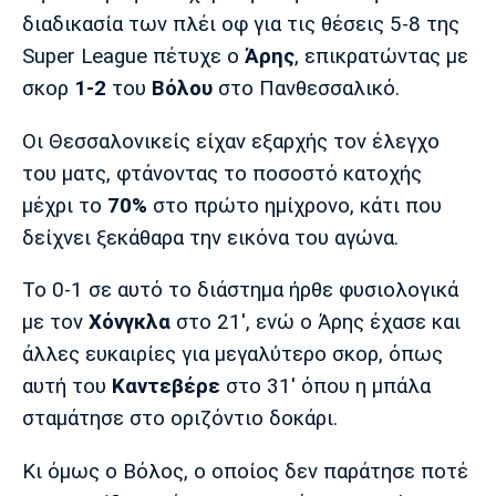
Μουσική
Στήλες
διαδικασία των πλέι οφ για τις θέσεις 5-8 της
Super League πέτυχε ο
Άρης
, επικρατώντας με
Πολιτισμός
Τραγούδια
Πρόγραμμα TV
σκορ
1-2
του
Βόλου
στο Πανθεσσαλικό.
Ιωνικός
Κηφισιά
Πανσερραϊκός
Cine Spot
Οι Θεσσαλονικείς είχαν εξαρχής τον έλεγχο
Running
του ματς, φτάνοντας το ποσοστό κατοχής
μέχρι το
70%
στο πρώτο ημίχρονο, κάτι που
Media
δείχνει ξεκάθαρα την εικόνα του αγώνα.
Μπαρτσελόνα
Ρεάλ
Ατλέτικο
Μαδρίτης
Μαδρίτης
Παρασκήνιο
Το 0-1 σε αυτό το διάστημα ήρθε φυσιολογικά
με τον
Χόνγκλα
στο 21', ενώ ο Άρης έχασε και
άλλες ευκαιρίες για μεγαλύτερο σκορ, όπως
Μάντσεστερ
Τσέλσι
Άρσεναλ
αυτή του
Καντεβέρε
στο 31' όπου η μπάλα
Γιουνάιτεντ
σταμάτησε στο οριζόντιο δοκάρι.
Κι όμως ο Βόλος, ο οποίος δεν παράτησε ποτέ