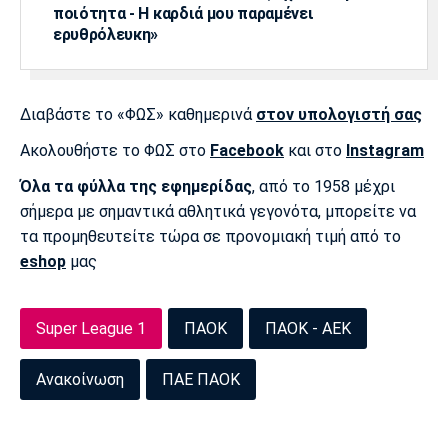
ποιότητα - Η καρδιά μου παραμένει
ερυθρόλευκη»
Διαβάστε το «ΦΩΣ» καθημερινά
στον υπολογιστή σας
Ακολουθήστε το ΦΩΣ στο
Facebook
και στο
Instagram
Όλα τα φύλλα της εφημερίδας
, από το 1958 μέχρι
σήμερα με σημαντικά αθλητικά γεγονότα, μπορείτε να
τα προμηθευτείτε τώρα σε προνομιακή τιμή από το
eshop
μας
Super League 1
ΠΑΟΚ
ΠΑΟΚ - ΑΕΚ
Ανακοίνωση
ΠΑΕ ΠΑΟΚ