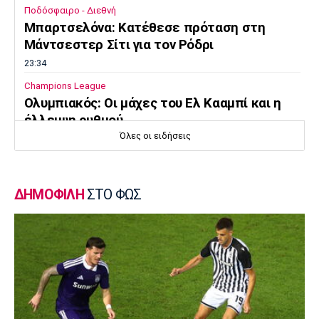
Ποδόσφαιρο - Διεθνή
Μπαρτσελόνα: Κατέθεσε πρόταση στη
Μάντσεστερ Σίτι για τον Ρόδρι
23:34
Champions League
Ολυμπιακός: Οι μάχες του Ελ Κααμπί και η
έλλειψη ρυθμού
Όλες οι ειδήσεις
23:33
Ποδόσφαιρο - Διεθνή
Συνεχίζει στο MLS ο Σέρχι Ρομπέρτο
ΔΗΜΟΦΙΛΗ
ΣΤΟ ΦΩΣ
23:22
Στίβος
Παγκόσμιο Πρωτάθλημα Κ20: Έκτη θέση για
την Ραφαηλίδου στον τελικό της
σφαιροβολίας
23:11
Super League 2