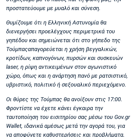
Λίβερπουλ
Μάντσεστερ
Γιουβέντους
προστατεύουμε με μυαλό και σύνεση.
Σίτι
Θυμίζουμε ότι η Ελληνική Αστυνομία θα
διενεργήσει προελέγχους περιμετρικά του
Ίντερ
Μίλαν
Μπάγερν
γηπέδου και σημειώνεται ότι στο γήπεδο της
Τούμπαςαπαγορεύεται η χρήση βεγγαλικών,
κροτίδων, καπνογόνων, πυρσών και συσκευών
laser, η ρίψη αντικειμένων στον αγωνιστικό
Μπορούσια
Παρί Σεν
Μαρσέιγ
χώρο, όπως και η ανάρτηση πανό με ρατσιστικό,
Ντόρτμουντ
Ζερμέν
υβριστικό, πολιτικό ή σεξουαλικό περιεχόμενο.
Οι θύρες της Τούμπας θα ανοίξουν στις 17:00.
Φροντίστε να έχετε κάνει έγκαιρα την
Μονακό
Ερυθρός
Τότεναμ
Αστέρας
ταυτοποίηση του εισιτηρίου σας μέσω του Gov.gr
Wallet, ιδανικά αμέσως μετά την αγορά του, για
να αποφύγετε καθυστερήσεις και προβλήματα.