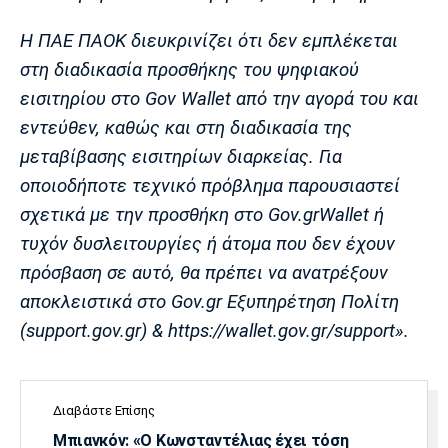
Πόρτο
Μπενφίκα
Η ΠΑΕ ΠΑΟΚ διευκρινίζει ότι δεν εμπλέκεται
στη διαδικασία προσθήκης του ψηφιακού
εισιτηρίου στο Gov Wallet από την αγορά του και
εντεύθεν, καθώς και στη διαδικασία της
μεταβίβασης εισιτηρίων διαρκείας. Για
οποιοδήποτε τεχνικό πρόβλημα παρουσιαστεί
σχετικά με την προσθήκη στο Gov.grWallet ή
τυχόν δυσλειτουργίες ή άτομα που δεν έχουν
πρόσβαση σε αυτό, θα πρέπει να ανατρέξουν
αποκλειστικά στο Gov.gr Εξυπηρέτηση Πολίτη
(support.gov.gr) & https://wallet.gov.gr/support».
Διαβάστε Επίσης
Μπιανκόν: «Ο Κωνσταντέλιας έχει τόση