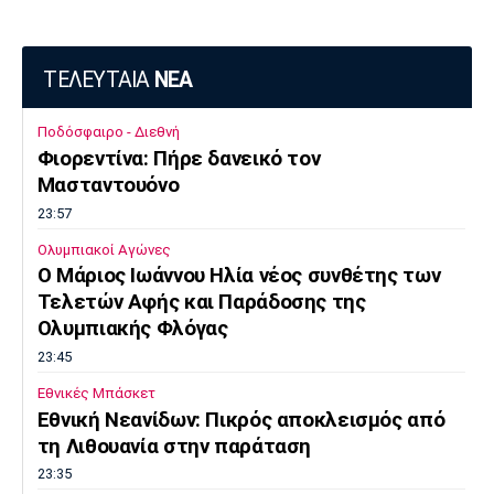
ΤΕΛΕΥΤΑΙΑ
ΝΕΑ
Ποδόσφαιρο - Διεθνή
Φιορεντίνα: Πήρε δανεικό τον
Μασταντουόνο
23:57
Ολυμπιακοί Αγώνες
O Μάριος Ιωάννου Ηλία νέος συνθέτης των
Τελετών Αφής και Παράδοσης της
Ολυμπιακής Φλόγας
23:45
Εθνικές Μπάσκετ
Εθνική Νεανίδων: Πικρός αποκλεισμός από
τη Λιθουανία στην παράταση
23:35