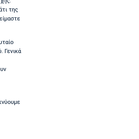
χής.
Καβελίδη: «Η Εθνική Νεανίδων είναι
οικογένεια, να απολαύσουμε τη
άτι της
στιγμή» (pics)
 είμαστε
19:45
Εθνικές Μπάσκετ
Σκαλωμένος: «Θέλουμε ένα γεμάτο
υταίο
γήπεδο να μας στηρίξει»
. Γενικά
19:30
Μπάσκετ Ελλάδα
Παραμένει στο Περιστέρι ο Ιτούνας
ουν
19:15
Μπάσκετ Ελλάδα
Στουρνάρας: «Αρχικός στόχος της
Ασπίδας η είσοδος στα play-offs»
ικνύουμε
19:00
Super League 1
Παναθηναϊκός: Επαγγελματικά
συμβόλαια σε έξι παίκτες της
ακαδημίας