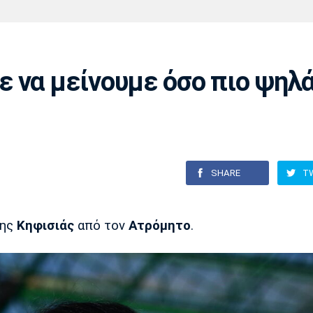
Χάντμπολ
Ηρακλής
Βόλος
Μπορούσια
Παρί Σεν
Ντόρτμουντ
Ζερμέν
 να μείνουμε όσο πιο ψηλ
Πόρτο
Μπενφίκα
SHARE
T
της
Κηφισιάς
από τον
Ατρόμητο
.