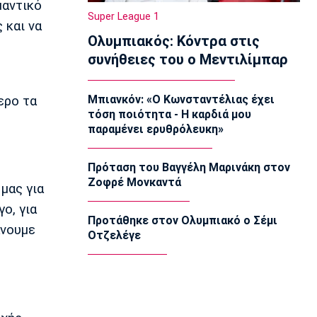
μαντικό
Φωτιάδου
Super League 1
 και να
21:00
Ολυμπιακός: Κόντρα στις
Βόλεϊ
συνήθειες του ο Μεντιλίμπαρ
ΑΣ Άρης: «Η ισονομία δεν είναι
διαπραγματεύσιμη - Είναι υποχρέωση»
20:45
Μπιανκόν: «Ο Κωνσταντέλιας έχει
ερο τα
τόση ποιότητα - Η καρδιά μου
Super League 2
παραμένει ερυθρόλευκη»
Στον Πανσερραϊκό ο Αδάμ
20:30
Πρόταση του Βαγγέλη Μαρινάκη στον
Μπάσκετ Ελλάδα
Ζοφρέ Μονκαντά
μας για
Σ.Ε.Φ.: Παρουσίαση της νέας του
μορφής στη... Δ.Ε.Θ
ο, για
20:15
Προτάθηκε στον Ολυμπιακό ο Σέμι
άνουμε
Οτζελέγε
Super League 1
«Όχι του Θεμπάγιος σε σούπερ
πρόταση ελληνικής ομάδας!»
20:00
Εθνικές Μπάσκετ