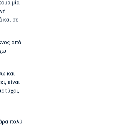
22:47
κόμα μία
Βόλεϊ
ινή
Δεύτερη σερί ήττά για την Εθνική
ά και σε
Γυναικών από την Σουηδία
22:45
Ποδόσφαιρο - Διεθνή
ένος από
Κύπρος: Ποδοσφαιριστές μπορούν να
γίνουν και διαιτητές
έχω
22:30
Εθνικές Μπάσκετ
Ρήγα: «Τα κορίτσια δείχνουν έτοιμα να
σω και
πετύχουν κάτι όμορφο»
ι, είναι
22:15
πετύχει,
Ποδόσφαιρο - Ελλάδα
Ολυμπιακός Β': Νικηφόρο το πρώτο
φιλικό
22:03
πάρα πολύ
EuroLeague
EuroLeague: Ξεχώρισε την καλύτερη