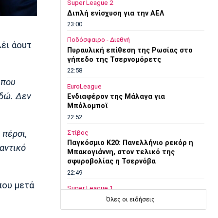
Super League 2
Διπλή ενίσχυση για την ΑΕΛ
23:00
Ποδόσφαιρο - Διεθνή
έι άουτ
Πυραυλική επίθεση της Ρωσίας στο
γήπεδο της Τσερνομόρετς
22:58
 που
EuroLeague
εδώ. Δεν
Ενδιαφέρον της Μάλαγα για
Μπόλομποϊ
22:52
 πέρσι,
Στίβος
Παγκόσμιο Κ20: Πανελλήνιο ρεκόρ η
αντικό
Μπακογιάννη, στον τελικό της
σφυροβολίας η Τσερνόβα
22:49
που μετά
Super League 1
Αστέρας Τρίπολης: Εύκολη νίκη με 2-0
Όλες οι ειδήσεις
επί του Πύργου