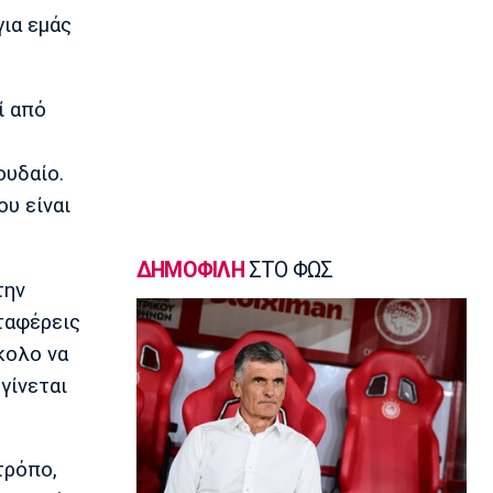
προσθήκη κάθε ομάδας
για εμάς
22:02
Super League 1
ΠΑΟΚ: Χειρουργήθηκε ο Μεϊτέ
ί από
22:00
Εθνικές Μπάσκετ
ουδαίο.
Εθνική Κορασίδων: Συνέτριψε με 78-36
την Ιρλανδία
ου είναι
21:45
Μπάσκετ Α1 Γυναικών
ΔΗΜΟΦΙΛΗ
ΣΤΟ ΦΩΣ
A1 Γυναικών: To πλήρες πρόγραμμα
την
του Ολυμπιακού
αταφέρεις
21:30
κολο να
Ποδόσφαιρο - Κύπελλο
γίνεται
Κύπελλο: Το πρόγραμμα του 2ου
προκριματικού
21:15
τρόπο,
Βόλεϊ Α Γυναικών
Θέτις Βούλας: Στην πρώτη ομάδα η