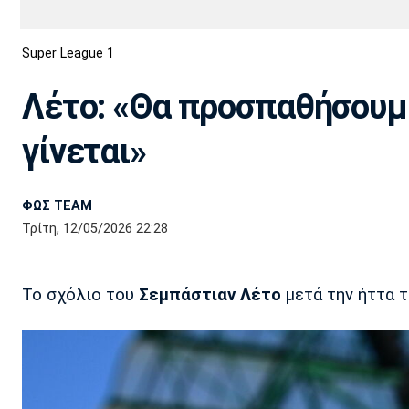
Διεθνή
EuroCup
Super League 1
Euro
Basket League
Απόλλων
Άρης
ΟΦΗ
Παναχαϊκή
Εθνικές Ομάδες
Α2 Μπάσκετ
Σμύρνης
Λέτο: «Θα προσπαθήσουμε
Κύπελλο
FIBA World Cup 2023
Διαιτησία
γίνεται»
Ποδόσφαιρο Γυναικών
Ιωνικός
Κηφισιά
Πανσερραϊκός
ΦΩΣ TEAM
Τρίτη, 12/05/2026 22:28
Το σχόλιο του
Σεμπάστιαν Λέτο
μετά την ήττα 