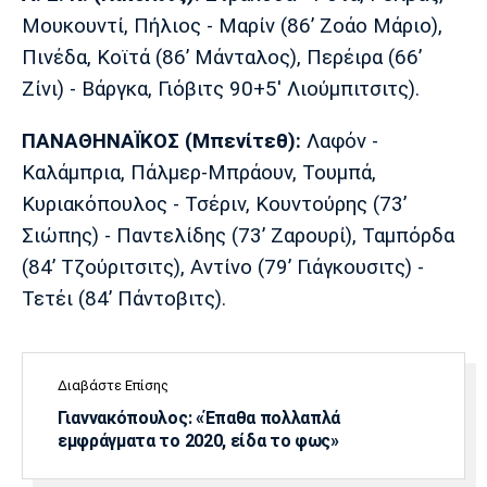
Μουκουντί, Πήλιος - Μαρίν (86’ Ζοάο Μάριο),
Πινέδα, Κοϊτά (86’ Μάνταλος), Περέιρα (66’
Zίνι) - Βάργκα, Γιόβιτς 90+5' Λιούμπιτσιτς).
Π
ANA
ΘΗΝΑΪΚΟΣ (Μπενίτεθ):
Λαφόν -
Καλάμπρια, Πάλμερ-Μπράουν, Τουμπά,
Κυριακόπουλος - Τσέριν, Κουντούρης (73’
Σιώπης) - Παντελίδης (73’ Ζαρουρί), Ταμπόρδα
(84’ Τζούριτσιτς), Αντίνο (79’ Γιάγκουσιτς) -
Τετέι (84’ Πάντοβιτς).
Διαβάστε Επίσης
Γιαννακόπουλος: «Έπαθα πολλαπλά
εμφράγματα το 2020, είδα το φως»