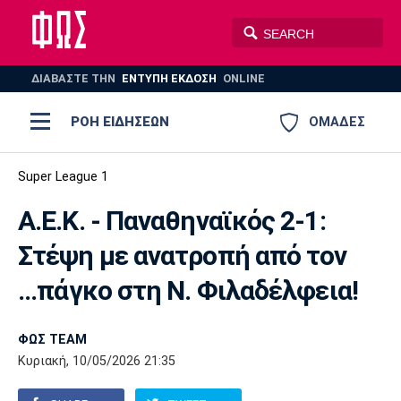
ΔΙΑΒΑΣΤΕ THN
ΕΝΤΥΠΗ ΕΚΔΟΣΗ
ONLINE
ΡΟΗ ΕΙΔΗΣΕΩΝ
ΟΜΑΔΕΣ
Ποδόσφαιρο
Super League 1
ΠΟΔΟΣΦΑΙΡΟ
ΜΠΑΣΚΕΤ
Α.Ε.Κ. - Παναθηναϊκός 2-1:
Super League 1
Μπάσκετ
ΒΟΛΕΪ
ΠΟΛΟ
ΣΠΟΡ
Στέψη με ανατροπή από τον
Ολυμπιακός
ΑΕΚ
ΠΑΟΚ
Super League 2
Ελλάδα
Ολυμπιακοί Αγώνες
...πάγκο στη Ν. Φιλαδέλφεια!
AUTO-MOTO
PLUS
Γ Εθνική
Εθνική
Βόλεϊ
ΦΩΣ TEAM
Ελλάδα
EuroLeague
Πόλο
Παναθηναϊκός
Ατρόμητος
Πανιώνιος
Κυριακή, 10/05/2026 21:35
Champions League
ΝΒΑ
Τένις