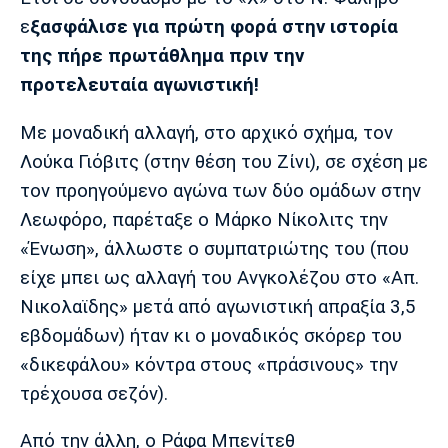
Λίβερπουλ
Μάντσεστερ
Γιουβέντους
ε
ξασφάλισε για πρώτη φορά στην ιστορία
Σίτι
της πήρε πρωτάθλημα πριν την
προτελευταία αγωνιστική!
Ίντερ
Μίλαν
Μπάγερν
Με μοναδική αλλαγή, στο αρχικό σχήμα, τον
Λούκα Γιόβιτς (στην θέση του Ζίνι), σε σχέση με
τον προηγούμενο αγώνα των δύο ομάδων στην
Λεωφόρο, παρέταξε ο Μάρκο Νίκολιτς την
Μπορούσια
Παρί Σεν
Μαρσέιγ
«Ένωση», άλλωστε ο συμπατριώτης του (που
Ντόρτμουντ
Ζερμέν
είχε μπει ως αλλαγή του Ανγκολέζου στο «Απ.
Νικολαϊδης» μετά από αγωνιστική απραξία 3,5
εβδομάδων) ήταν κι ο μοναδικός σκόρερ του
Μονακό
Ερυθρός
Τότεναμ
«δικεφάλου» κόντρα στους «πράσινους» την
Αστέρας
τρέχουσα σεζόν).
Από την άλλη, ο Ράφα Mπενίτεθ