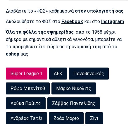
Διαβάστε το «ΦΩΣ» καθημερινά
στον υπολογιστή σας
Ακολουθήστε το ΦΩΣ στο
Facebook
και στο
Instagram
Όλα τα φύλλα της εφημερίδας
, από το 1958 μέχρι
σήμερα με σημαντικά αθλητικά γεγονότα, μπορείτε να
τα προμηθευτείτε τώρα σε προνομιακή τιμή από το
eshop
μας
Super League 1
ΑΕΚ
Παναθηναϊκός
Ράφα Μπενίτεθ
Μάρκο Νίκολιτς
Λούκα Γιόβιτς
Σάββας Παντελίδης
Ανδρέας Τετέι
Ζοάο Μάριο
Ζίνι