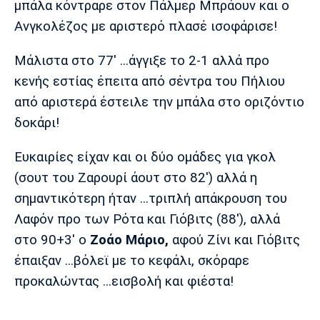
μπάλα κόντραρε στον Πάλμερ Μπράουν και ο
Ανγκολέζος με αριστερό πλασέ ισοφάρισε!
Μάλιστα στο 77' ...άγγιξε το 2-1 αλλά προ
κενής εστίας έπειτα από σέντρα του Πήλιου
από αριστερά έστειλε την μπάλα στο οριζόντιο
δοκάρι!
Eυκαιρίες είχαν και οι δύο ομάδες για γκολ
(σουτ του Ζαρουρί άουτ στο 82') αλλά η
σημαντικότερη ήταν ...τριπλή απάκρουση του
Λαφόν προ των Ρότα και Γιόβιτς (88'), αλλά
στο 90+3' ο
Ζοάο Μάριο,
αφού Ζίνι και Γιόβιτς
έπαιξαν ...βόλεϊ με το κεφάλι, σκόραρε
προκαλώντας ...εισβολή και φιέστα!