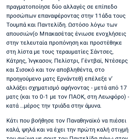
πραγματοποίησε δύο αλλαγές σε επίπεδο
Πόρτο
Μπενφίκα
προσώπων επαναφέροντας στην 11άδα τους
Τουμπά και Παντελίδη. Ωστόσο λόγω των
απουσιών(ο Μπακασέτας ένιωσε ενοχλήσεις
στην τελευταία προπόνηση και προστέθηκε
στη λίστα με τους τεραυματίες Σάντσες,
Κάτρης, Ίνγκασον, Πελίστρι, Γέντβαϊ, Ντέσερς
και Σισοκό και τον αποβληθέντα, στο
προηγούμενο ματς Ερνάντεθ) επέλεξε ν’
αλλάξει σχηματισμό αφήνοντας - μετά από 17
ματς (και το 0-1 με τον ΠΑΟΚ, στη Λεωφόρο) -
κατά ...μέρος την τριάδα στην άμυνα.
Κάτι που βοήθησε τον Παναθηναϊκό να πιέσει
καλά, ψηλά και να έχει την πρώτη καλή στιγμή
του αγώνα με σουτ του Παντελίδη πάνω στον