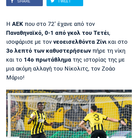
SHARE
TWEET
Europa League
Α Γυναικών
Σπορ
Αστέρας
ΠΑΣ Γιάννινα
Λεβαδειακός
Η
ΑΕΚ
που στο 72' έχανε από τον
Τρίπολης
Conference League
Champions League
Στίβος
Auto-Moto
Παναθηναϊκό, 0-1 από γκολ του Τετέι
,
ισοφάρισε με τον
νεοεισελθόντα Ζίνι
και στο
Διεθνή
Κύπελλο
Γυμναστική
Αυτοκίνητο
Tech
3ο λεπτό των καθυστερήσεων
πήρε τη νίκη
Παναιτωλικός
Λαμία
ΑΕΛ
και το
14ο πρωτάθλημα
της ιστορίας της με
Euro
EuroCup
Κολύμβηση
Formula 1
Gaming
Plus
μια ακόμη αλλαγή του Nίκολιτς, τον Ζοάο
Εθνικές Ομάδες
Basket League
Χάντμπολ
Μοτοσυκλέτα
Gadgets
Θέατρο
Blogs
Μάριο!
Κύπελλο
Α2 Μπάσκετ
Smartphones
Σινεμά
Η Εφημερίδα
Απόλλων
Άρης
ΟΦΗ
Σμύρνης
Διαιτησία
FIBA World Cup 2023
Ευ ζην
Πρωτοσέλιδα
Ποδόσφαιρο Γυναικών
Βιβλίο
Έντυπη έκδοση
Παναχαϊκή
Ηρακλής
Βόλος