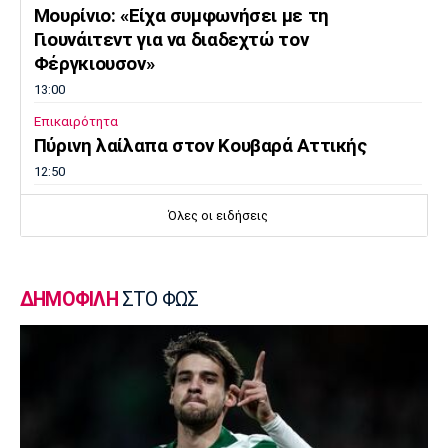
Μουρίνιο: «Είχα συμφωνήσει με τη
Γιουνάιτεντ για να διαδεχτώ τον
Φέργκιουσον»
13:00
Επικαιρότητα
Πύρινη λαίλαπα στον Κουβαρά Αττικής
12:50
Europa League
Όλες οι ειδήσεις
Βίτορ Μπρούνο: «Μεγάλη πρόκληση για εμάς
η ρεβάνς με τον ΠΑΟΚ»
12:40
ΔΗΜΟΦΙΛΗ
ΣΤΟ ΦΩΣ
Μπάσκετ Ελλάδα
Στην Καρδίτσα ο Τζόρνταν ΜακΡέι
12:30
Super League 1
Βόλος: Σέντρα στο τουρνουά φιλανθρωπικού
χαρακτήρα