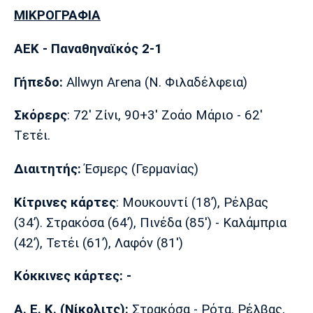
ΜΙΚΡΟΓΡΑΦΙΑ
AEK
- Παναθηναϊκός 2-1
Γήπεδο:
Αllwyn Arena (Ν. Φιλαδέλφεια)
Σκόρερς
: 72' Ζίνι, 90+3' Ζοάο Μάριο - 62'
Tετέι.
Διαιτητής:
Έσμερς (Γερμανίας)
Κίτρινες κάρτες
: Μoυκουντί (18’), Ρέλβας
(34’). Στρακόσα (64’), Πινέδα (85') - Καλάμπρια
(42’), Τετέι (61’), Λαφόν (81')
Κόκκινες κάρτες: -
Α. Ε. Κ. (Νίκολιτς):
Στρακόσα - Ρότα, Ρέλβας,