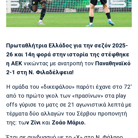
Μουσική
Στήλες
Πολιτισμός
Τραγούδια
Πρόγραμμα TV
Ιωνικός
Κηφισιά
Πανσερραϊκός
Cine Spot
Πρωταθλήτρια Eλλάδος για την σεζόν 2025-
Running
26 και 14η φορά στην ιστορία της στέφθηκε
Media
η ΑΕΚ
νικώντας με ανατροπή τον
Παναθηναϊκό
Μπαρτσελόνα
Ρεάλ
Ατλέτικο
2-1 στη Ν. Φιλαδέλφεια!
Μαδρίτης
Μαδρίτης
Παρασκήνιο
Η ομάδα του «δικεφάλου» παρότι έχανε στο 72'
από το πρώτο γκολ των «πρασίνων» στα play
offs γύρισε το ματς σε 21 αγωνιστικά λεπτά με
Μάντσεστερ
Τσέλσι
Άρσεναλ
Γιουνάιτεντ
τέρματα δύο αλλαγών του Σέρβου προπονητή
της: τω
ν Ζίνι
και
Ζοάο Μάριο.
Έτσι σε συνδυασμό με το «Χ» στο Ν. Φάληρο