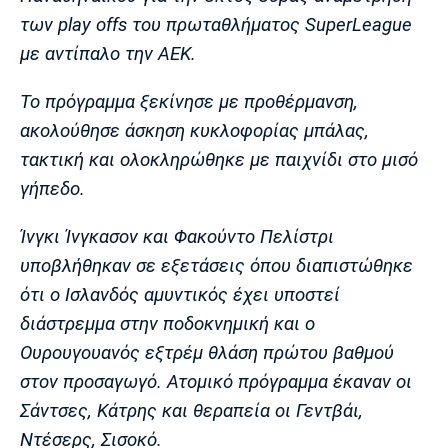
Λίβερπουλ
Μάντσεστερ
Γιουβέντους
των play offs του πρωταθλήματος SuperLeague
Σίτι
με αντίπαλο την ΑΕΚ.
Το πρόγραμμα ξεκίνησε με προθέρμανση,
Ίντερ
Μίλαν
Μπάγερν
ακολούθησε άσκηση κυκλοφορίας μπάλας,
τακτική και ολοκληρώθηκε με παιχνίδι στο μισό
γήπεδο.
Ίνγκι Ίνγκασον και Φακούντο Πελίστρι
Μπορούσια
Παρί Σεν
Μαρσέιγ
Ντόρτμουντ
Ζερμέν
υποβλήθηκαν σε εξετάσεις όπου διαπιστώθηκε
ότι ο Ισλανδός αμυντικός έχει υποστεί
διάστρεμμα στην ποδοκνημική και ο
Ουρουγουανός εξτρέμ θλάση πρώτου βαθμού
Μονακό
Ερυθρός
Τότεναμ
Αστέρας
στον προσαγωγό. Ατομικό πρόγραμμα έκαναν οι
Σάντσες, Κάτρης και θεραπεία οι Γεντβάι,
Ντέσερς, Σισοκό.