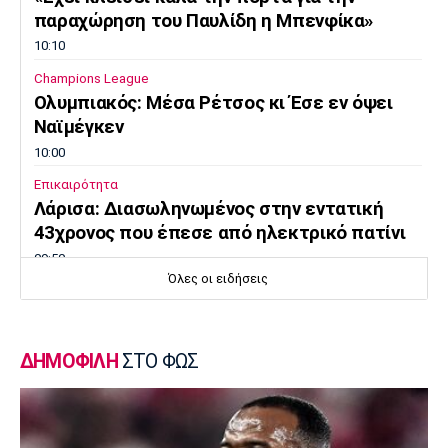
παραχώρηση του Παυλίδη η Μπενφίκα»
10:10
Champions League
Ολυμπιακός: Μέσα Ρέτσος κι Έσε εν όψει
Ναϊμέγκεν
10:00
Επικαιρότητα
Λάρισα: Διασωληνωμένος στην εντατική
43χρονος που έπεσε από ηλεκτρικό πατίνι
09:50
Όλες οι ειδήσεις
EuroLeague
Παραμένει στην Παρί ο Χομς
09:40
ΔΗΜΟΦΙΛΗ
ΣΤΟ ΦΩΣ
Ποδόσφαιρο - Διεθνή
L’Equipe: «Στο κενό πρόταση 115 εκατ. ευρώ
της Λίβερπουλ για Μπαρκολά»
09:30