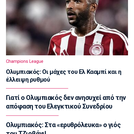
Ποδόσφαιρο - Διεθνή
Πήρε τον Γιρένκι με ποσό ρεκόρ η Κόβεντρι
09:20
Εθνικές Μπάσκετ
Ευρωμπάσκετ U16: Το πανόραμα της
διοργάνωσης
09:10
Champions League
Super League 1
Ολυμπιακός: Οι μάχες του Ελ Κααμπί και η
ΑΕΚ-Athens Kallithea: Tελευταία πρόβα πριν
έλλειψη ρυθμού
τα επίσημα
09:00
Γιατί ο Ολυμπιακός δεν ανησυχεί από την
Σπορ
Πινγκ Πονγκ: Ασημένια η Τζαρίδου στο Όπεν
απόφαση του Ελεγκτικού Συνεδρίου
της Λετονίας
08:50
Ολυμπιακός: Στα «ερυθρόλευκα» ο γιός
Εθνικές Μπάσκετ
του Τζιοβάνι!