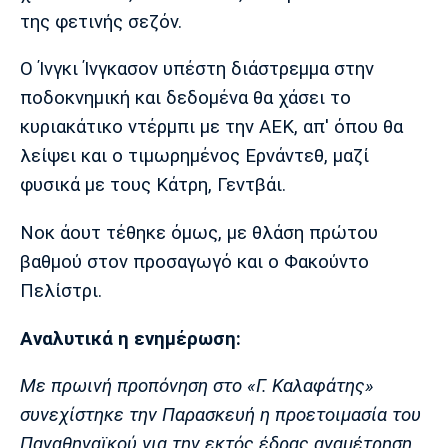
Μουσική
Στήλες
της φετινής σεζόν.
Πολιτισμός
Τραγούδια
Πρόγραμμα TV
Ο Ίνγκι Ίνγκασον υπέστη διάστρεμμα στην
Ιωνικός
Κηφισιά
Πανσερραϊκός
ποδοκνημική και δεδομένα θα χάσει το
Cine Spot
κυριακάτικο ντέρμπι με την ΑΕΚ, απ' όπου θα
Running
λείψει και ο τιμωρημένος Ερνάντεθ, μαζί
φυσικά με τους Κάτρη, Γεντβάι.
Media
Μπαρτσελόνα
Ρεάλ
Ατλέτικο
Νοκ άουτ τέθηκε όμως, με θλάση πρώτου
Μαδρίτης
Μαδρίτης
Παρασκήνιο
βαθμού στον προσαγωγό και ο Φακούντο
Πελίστρι.
Αναλυτικά η ενημέρωση:
Μάντσεστερ
Τσέλσι
Άρσεναλ
Γιουνάιτεντ
Με πρωινή προπόνηση στο «Γ. Καλαφάτης»
συνεχίστηκε την Παρασκευή η προετοιμασία του
Παναθηναϊκού για την εκτός έδρας αναμέτρηση