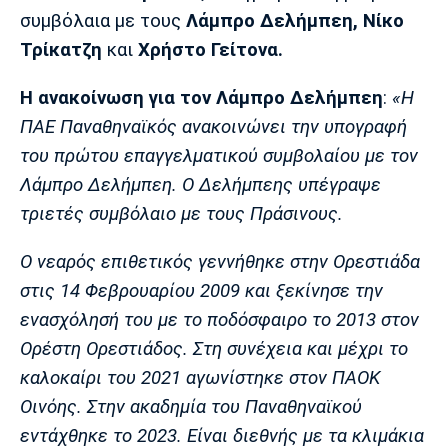
Μουσική
Στήλες
συμβόλαια με τους
Λάμπρο Δελήμπεη, Νίκο
Τρίκατζη
και
Χρήστο Γείτονα.
Πολιτισμός
Τραγούδια
Πρόγραμμα TV
Ιωνικός
Κηφισιά
Πανσερραϊκός
Η ανακοίνωση για τον Λάμπρο Δελήμπεη
:
«Η
Cine Spot
ΠΑΕ Παναθηναϊκός ανακοινώνει την υπογραφή
Running
του πρώτου επαγγελματικού συμβολαίου με τον
Λάμπρο Δελήμπεη. Ο Δελήμπεης υπέγραψε
Media
τριετές συμβόλαιο με τους Πράσινους.
Μπαρτσελόνα
Ρεάλ
Ατλέτικο
Μαδρίτης
Μαδρίτης
Παρασκήνιο
Ο νεαρός επιθετικός γεννήθηκε στην Ορεστιάδα
στις 14 Φεβρουαρίου 2009 και ξεκίνησε την
ενασχόλησή του με το ποδόσφαιρο το 2013 στον
Μάντσεστερ
Τσέλσι
Άρσεναλ
Ορέστη Ορεστιάδος. Στη συνέχεια και μέχρι το
Γιουνάιτεντ
καλοκαίρι του 2021 αγωνίστηκε στον ΠΑΟΚ
Οινόης. Στην ακαδημία του Παναθηναϊκού
εντάχθηκε το 2023. Είναι διεθνής με τα κλιμάκια