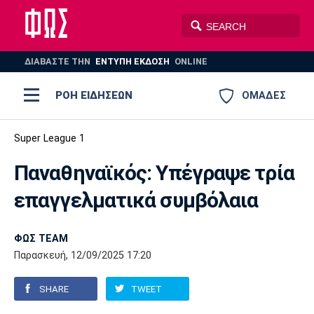
ΔΙΑΒΑΣΤΕ THN
ΕΝΤΥΠΗ ΕΚΔΟΣΗ
ONLINE
ΡΟΗ ΕΙΔΗΣΕΩΝ
ΟΜΑΔΕΣ
Ποδόσφαιρο
Super League 1
ΠΟΔΟΣΦΑΙΡΟ
ΜΠΑΣΚΕΤ
Παναθηναϊκός: Υπέγραψε τρία
Super League 1
Μπάσκετ
ΒΟΛΕΪ
ΠΟΛΟ
ΣΠΟΡ
επαγγελματικά συμβόλαια
Ολυμπιακός
ΑΕΚ
ΠΑΟΚ
Super League 2
Ελλάδα
Ολυμπιακοί Αγώνες
AUTO-MOTO
PLUS
ΦΩΣ TEAM
Γ Εθνική
Εθνική
Βόλεϊ
Παρασκευή, 12/09/2025 17:20
Ελλάδα
EuroLeague
Πόλο
Παναθηναϊκός
Ατρόμητος
Πανιώνιος
SHARE
TWEET
Champions League
ΝΒΑ
Τένις