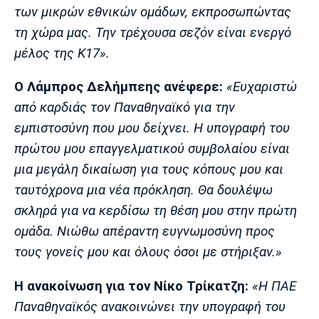
Λίβερπουλ
Μάντσεστερ
Γιουβέντους
των μικρών εθνικών ομάδων, εκπροσωπώντας
Σίτι
τη χώρα μας. Την τρέχουσα σεζόν είναι ενεργό
μέλος της Κ17».
Ο Λάμπρος Δελήμπεης ανέφερε:
«Ευχαριστώ
Ίντερ
Μίλαν
Μπάγερν
από καρδιάς τον Παναθηναϊκό για την
εμπιστοσύνη που μου δείχνει. Η υπογραφή του
πρώτου μου επαγγελματικού συμβολαίου είναι
μια μεγάλη δικαίωση για τους κόπους μου και
Μπορούσια
Παρί Σεν
Μαρσέιγ
Ντόρτμουντ
Ζερμέν
ταυτόχρονα μια νέα πρόκληση. Θα δουλέψω
σκληρά για να κερδίσω τη θέση μου στην πρώτη
ομάδα. Νιώθω απέραντη ευγνωμοσύνη προς
τους γονείς μου και όλους όσοι με στήριξαν.»
Μονακό
Ερυθρός
Τότεναμ
Αστέρας
Η ανακοίνωση για τον Νίκο Τρίκατζη:
«Η ΠΑΕ
Παναθηναϊκός ανακοινώνει την υπογραφή του