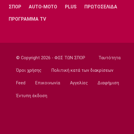
Ποδόσφαιρο - Διεθνή
ΣΠΟΡ
AUTO-MOTO
PLUS
ΠΡΩΤΟΣΕΛΙΔΑ
Επίσημα στη Ρεάλ Μαδρίτης ο Ντιομαντέ
22:20
ΠΡΟΓΡΑΜΜΑ TV
Super League 1
Ατρόμητος: Ήττα (2-1) από την ΑΕ Λεμεσού
στο τελευταίο φιλικό
22:05
© Copyright 2026 - ΦΩΣ ΤΩΝ ΣΠΟΡ
Ταυτότητα
Κολύμβηση
Κούβελος σε αδελφές Αλεξανδρή: «Μας
Όροι χρήσης
Πολιτική κατά των διακρίσεων
κάνατε υπερήφανους και ευτυχισμένους»
21:50
Feed
Επικοινωνία
Αγγελίες
Διαφήμιση
Super League 2
Έντυπη έκδοση
Ο Ζορζίνιο στον Πανσερραϊκό
21:35
Ποδόσφαιρο - Εθνικές Ομάδες
Ουρουγουάη: Ο Φορλάν νέος προπονητής της
εθνικής