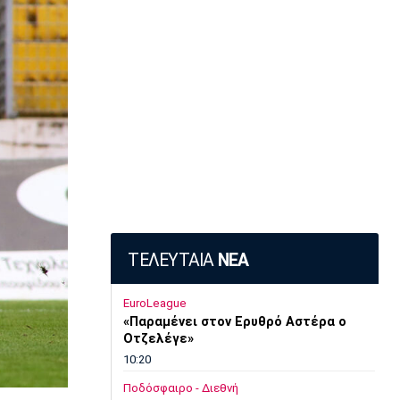
ΤΕΛΕΥΤΑΙΑ
ΝΕΑ
EuroLeague
«Παραμένει στον Ερυθρό Αστέρα ο
Οτζελέγε»
10:20
Ποδόσφαιρο - Διεθνή