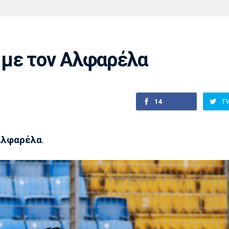
Χάντμπολ
Ηρακλής
Βόλος
Μπορούσια
Παρί Σεν
Ντόρτμουντ
Ζερμέν
 με τον Αλφαρέλα
Πόρτο
Μπενφίκα
14
T
Αλφαρέλα
.