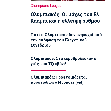
Ποδόσφαιρο - Διεθνή
Champions League
Νέο σκάνδαλο με Ινφαντίνο: «Η UEFA
Ολυμπιακός: Οι μάχες του Ελ
πλήρωσε εξαψήφιο ποσό σε πρώην
ερωμένη του!»
Κααμπί και η έλλειψη ρυθμού
07:50
Μπάσκετ Ελλάδα
Γιατί ο Ολυμπιακός δεν ανησυχεί από
Χάρις: «Να αποτελέσω ηγέτη του
την απόφαση του Ελεγκτικού
Κολοσσού μέσα από το παράδειγμά
Συνεδρίου
μου»
07:40
Ολυμπιακός: Στα «ερυθρόλευκα» ο
Ποδόσφαιρο - Διεθνή
γιός του Τζιοβάνι!
Ντιομαντέ: «Όταν μου έκανε πρόταση
η Ρεάλ ένιωσα τόσο περήφανος»
07:30
Ολυμπιακός: Προετοιμάζεται
πυρετωδώς ο Ντόρσεϊ (vid)
Τηλεόραση
Τηλεόραση: Οι αθλητικές μεταδόσεις
του Σαββάτου (8/8)
07:20
Επικαιρότητα