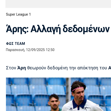
Διεθνή
EuroCup
Super League 1
Euro
Basket League
Απόλλων
Άρης
ΟΦΗ
Παναχαϊκή
Εθνικές Ομάδες
Α2 Μπάσκετ
Σμύρνης
Άρης: Αλλαγή δεδομένων
Κύπελλο
FIBA World Cup 2023
Διαιτησία
ΦΩΣ TEAM
Ποδόσφαιρο Γυναικών
Ιωνικός
Κηφισιά
Πανσερραϊκός
Παρασκευή, 12/09/2025 12:50
Στον
Άρη
θεωρούν δεδομένη την απόκτηση του