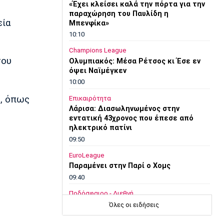
«Έχει κλείσει καλά την πόρτα για την
παραχώρηση του Παυλίδη η
εία
Μπενφίκα»
10:10
Champions League
του
Ολυμπιακός: Μέσα Ρέτσος κι Έσε εν
όψει Ναϊμέγκεν
10:00
ύ, όπως
Επικαιρότητα
Λάρισα: Διασωληνωμένος στην
εντατική 43χρονος που έπεσε από
ηλεκτρικό πατίνι
09:50
EuroLeague
Παραμένει στην Παρί ο Χομς
09:40
Ποδόσφαιρο - Διεθνή
L’Equipe: «Στο κενό πρόταση 115 εκατ.
Όλες οι ειδήσεις
ευρώ της Λίβερπουλ για Μπαρκολά»