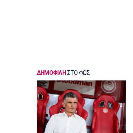
Super League 1
«Όχι του Θεμπάγιος σε σούπερ
πρόταση ελληνικής ομάδας!»
20:00
Εθνικές Μπάσκετ
Καβελίδη: «Η Εθνική Νεανίδων είναι
οικογένεια, να απολαύσουμε τη
στιγμή» (pics)
19:45
Εθνικές Μπάσκετ
Σκαλωμένος: «Θέλουμε ένα γεμάτο
ΔΗΜΟΦΙΛΗ
ΣΤΟ ΦΩΣ
γήπεδο να μας στηρίξει»
19:30
Μπάσκετ Ελλάδα
Παραμένει στο Περιστέρι ο Ιτούνας
19:15
Μπάσκετ Ελλάδα
Στουρνάρας: «Αρχικός στόχος της
Ασπίδας η είσοδος στα play-offs»