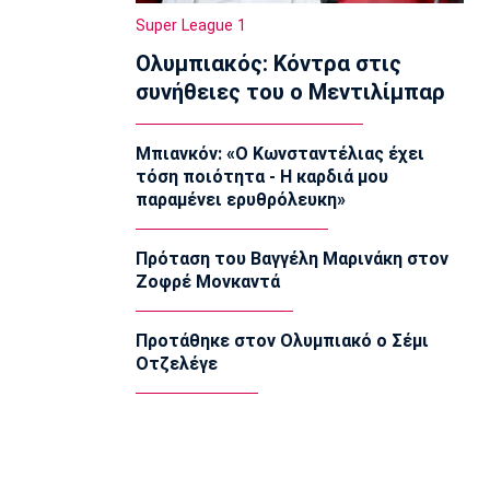
19:00
Super League 1
Super League 1
Ολυμπιακός: Κόντρα στις
Παναθηναϊκός: Επαγγελματικά
συμβόλαια σε έξι παίκτες της
συνήθειες του ο Μεντιλίμπαρ
ακαδημίας
18:45
Μπιανκόν: «Ο Κωνσταντέλιας έχει
Εθνικές Μπάσκετ
τόση ποιότητα - Η καρδιά μου
Χωρίς παίκτη από το ΝΒΑ και μόλις
παραμένει ερυθρόλευκη»
δύο από τη Euroleague η αποστολή
της Λιθουανίας
18:30
Πρόταση του Βαγγέλη Μαρινάκη στον
Ζοφρέ Μονκαντά
Μπάσκετ Ελλάδα
Μοκόκα: «Να χτίσουμε κάτι μεγάλο -
Ασύγκριτη η ενέργεια που θα βγάλω»
Προτάθηκε στον Ολυμπιακό ο Σέμι
18:15
Οτζελέγε
Εθνικές Μπάσκετ
Ισπανία - Ελλάδα 96-86: Ήττα στην
πρεμιέρα του Ευrobasket U16
18:04