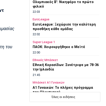
Ολυμπιακός Β': Νικηφόρο το πρώτο
φιλικό
ντ
22:03
EuroLeague
EuroLeague: Ξεχώρισε την καλύτερη
ιμασίας
προσθήκη κάθε ομάδας
22:02
Super League 1
τη του
ΠΑΟΚ: Χειρουργήθηκε ο Μεϊτέ
22:00
Εθνικές Μπάσκετ
Εθνική Κορασίδων: Συνέτριψε με 78-36
την Ιρλανδία
21:45
Μπάσκετ Α1 Γυναικών
A1 Γυναικών: To πλήρες πρόγραμμα
του Ολυμπιακού
Όλες οι ειδήσεις
21:30
Ποδόσφαιρο - Κύπελλο