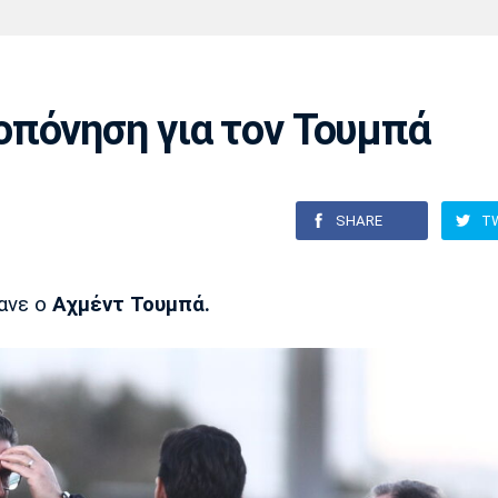
Χάντμπολ
Ηρακλής
Βόλος
Μπορούσια
Παρί Σεν
Ντόρτμουντ
Ζερμέν
πόνηση για τον Τουμπά
Πόρτο
Μπενφίκα
SHARE
T
ανε ο
Αχμέντ Τουμπά.