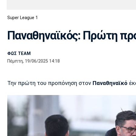
Διεθνή
EuroCup
Super League 1
Euro
Basket League
Απόλλων
Άρης
ΟΦΗ
Παναχαϊκή
Εθνικές Ομάδες
Α2 Μπάσκετ
Σμύρνης
Παναθηναϊκός: Πρώτη προ
Κύπελλο
FIBA World Cup 2023
Διαιτησία
ΦΩΣ TEAM
Ποδόσφαιρο Γυναικών
Ιωνικός
Κηφισιά
Πανσερραϊκός
Πέμπτη, 19/06/2025 14:18
Την πρώτη του προπόνηση στον
Παναθηναϊκό
έκ