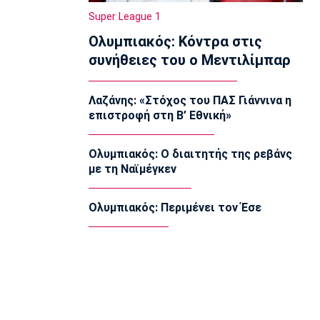
09:50
Super League 1
Μπάσκετ Ελλάδα
Ολυμπιακός: Κόντρα στις
Κολοσσός: Τι ισχύει για τα ευρωπαϊκά
εισιτήρια διαρκείας
συνήθειες του ο Μεντιλίμπαρ
09:40
Ποδόσφαιρο - Διεθνή
Λαζάνης: «Στόχος του ΠΑΣ Γιάννινα η
Στο στόχαστρο της Νάπολι ο
επιστροφή στη Β’ Εθνική»
Γκάμπριελ Ζεσούς
09:30
Ολυμπιακός: Ο διαιτητής της ρεβάνς
Μπάσκετ
με τη Ναϊμέγκεν
Στη Γαλατασαράι ο Άλεν Σμάιλαγκιτς
09:20
Ολυμπιακός: Περιμένει τον Έσε
Europa League
ΠΑΟΚ: Γηραιότερος βασικός στην
ιστορία του ο Τάισον
09:10
EuroLeague
Προτάθηκε στον Ολυμπιακό ο Σέμι
Οτζελέγε