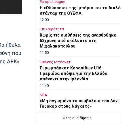
Europa League
Η «Οδύσσεια» της Ιμπέρια και τα διπλά
στάνταρ της ΟΥΕΦΑ
12:00
Επικαιρότητα
Χωρίς τις αισθήσεις της ανασύρθηκε
53χρονη από ακάλυπτο στη
Θα ήθελα
Μιχαλακοπούλου
οσύνη που
11:50
ης ΑΕΚ».
Εθνικές Μπάσκετ
Ευρωμπάσκετ Κορασίδων U16:
Πρεμιέρα απόψε για την Ελλάδα
απέναντι στην Ιρλανδία
11:40
NBA
«Μη εγγυημένο το συμβόλαιο του Λόνι
Γουόκερ στους Νάγκετς»
11:30
Όλες οι ειδήσεις
Europa League
ΠΑΟΚ: «Δεν πήραμε αυτό που αξίζαμε