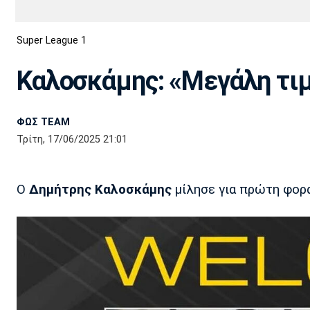
Διεθνή
EuroCup
Super League 1
Euro
Basket League
Απόλλων
Άρης
ΟΦΗ
Παναχαϊκή
Εθνικές Ομάδες
Α2 Μπάσκετ
Σμύρνης
Καλοσκάμης: «Μεγάλη τιμ
Κύπελλο
FIBA World Cup 2023
Διαιτησία
ΦΩΣ TEAM
Ποδόσφαιρο Γυναικών
Ιωνικός
Κηφισιά
Πανσερραϊκός
Τρίτη, 17/06/2025 21:01
Ο
Δημήτρης Καλοσκάμης
μίλησε για πρώτη φορά