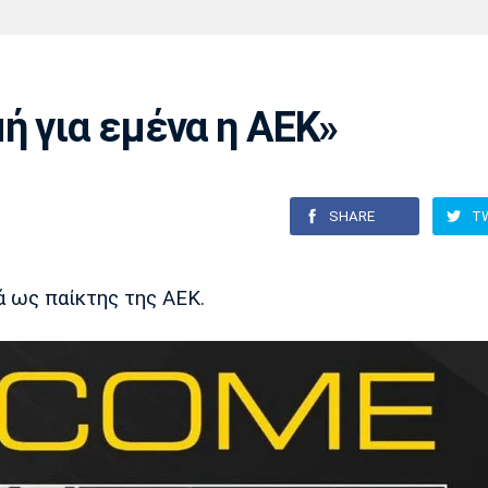
Χάντμπολ
Ηρακλής
Βόλος
Μπορούσια
Παρί Σεν
Ντόρτμουντ
Ζερμέν
ή για εμένα η ΑΕΚ»
Πόρτο
Μπενφίκα
SHARE
T
 ως παίκτης της ΑΕΚ.