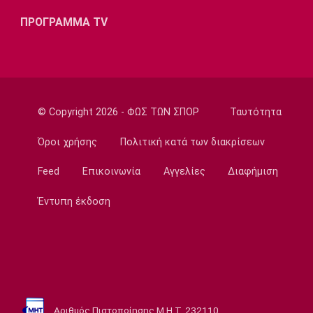
ΠΡΟΓΡΑΜΜΑ TV
Ποδόσφαιρο - Διεθνή
Αρτέτα για Τζόλη: «Έχω να πω πολύ καλά
πράγματα»
13:20
Μπάσκετ Ελλάδα
Επέστρεψε στο Περιστέρι ο Γκιουζέλης
© Copyright 2026 - ΦΩΣ ΤΩΝ ΣΠΟΡ
Ταυτότητα
13:10
Όροι χρήσης
Πολιτική κατά των διακρίσεων
Ποδόσφαιρο - Διεθνή
Μουρίνιο: «Είχα συμφωνήσει με τη
Feed
Επικοινωνία
Αγγελίες
Διαφήμιση
Γιουνάιτεντ για να διαδεχτώ τον
Φέργκιουσον»
Έντυπη έκδοση
13:00
Επικαιρότητα
Πύρινη λαίλαπα στον Κουβαρά Αττικής
12:50
Europa League
Αριθμός Πιστοποίησης Μ.Η.Τ. 232110