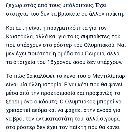
Λίβερπουλ
Μάντσεστερ
Γιουβέντους
ξεχωριστός από τους υπόλοιπους. Έχει
Σίτι
στοιχεία που δεν τα βρίσκεις σε άλλον παίκτη.
Και αυτή είναι η πραγματικότητα για τον
Κωστούλα, αλλά και για τους συμπαίκτες του
Ίντερ
Μίλαν
Μπάγερν
που υπάρχουν στο ρόστερ του Ολυμπιακού. Ναι
μεν έχει ποιότητα η ομάδα του Πειραιά, αλλά
τα στοιχεία του 18χρονου άσου δεν υπάρχουν.
Μπορούσια
Παρί Σεν
Μαρσέιγ
Το πώς θα καλύψει το κενό του ο Μεντιλίμπαρ
Ντόρτμουντ
Ζερμέν
είναι μία άλλη ιστορία. Είναι κάτι που θα φανεί
μέσα από την προετοιμασία και προφανώς το
ξέρει μόνο ο κόουτς. Ο Ολυμπιακός μπορεί να
Μονακό
Ερυθρός
Τότεναμ
χρειαστεί ακόμα και να ψαχτεί στην αγορά για
Αστέρας
να βρει τον αντικαταστάτη του, αλλά σίγουρα
στο ρόστερ δεν έχει τον παίκτη που θα κάνει