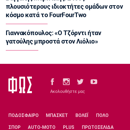
έπεισε να πάω στη Νότιγχαμ»
πλουσιότερους ιδιοκτήτες ομάδων στον
14:10
κόσμο κατά το FourFourTwo
Ποδόσφαιρο - Διεθνή
Μια περιουσία για τα χαφ
Γιαννακόπουλος: «Ο Τζόρντι ήταν
14:00
γατούλης μπροστά στον Λιόλιο»
Επικαιρότητα
Θεσσαλονίκη: Χειροπέδες σε τέσσερα
άτομα
13:50
Conference League
Παναθηναϊκός: Η αποστολή για το ματς με τη
ΤΣΣΚΑ 1948
Ακολουθήστε μας
13:36
EuroLeague
Επέστρεψε στη Μακάμπι Τελ Αβίβ ο Σέιν
ΠΟΔΟΣΦΑΙΡΟ
ΜΠΑΣΚΕΤ
ΒΟΛΕΪ
ΠΟΛΟ
Χάντερ
ΣΠΟΡ
AUTO-MOTO
PLUS
ΠΡΩΤΟΣΕΛΙΔΑ
13:30