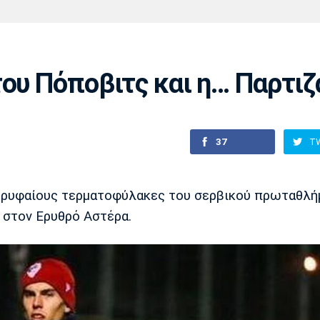
Χάντμπολ
Ηρακλής
Βόλος
Μπορούσια
Παρί Σεν
Ντόρτμουντ
Ζερμέν
του Πόποβιτς και η… Παρτιζ
Πόρτο
Μπενφίκα
37
T
ορυφαίους τερματοφύλακες του σερβικού πρωταθλή
 στον Ερυθρό Αστέρα.