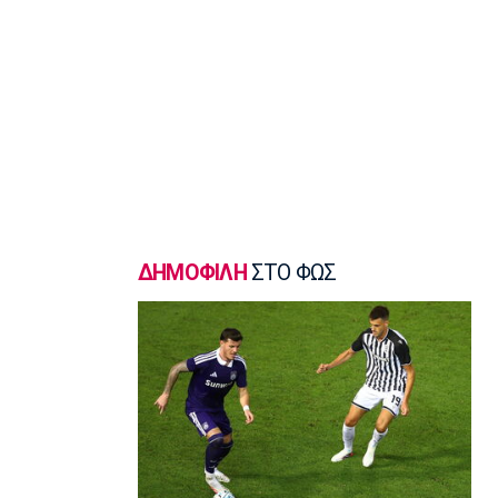
σφυροβολίας η Τσερνόβα
22:49
Super League 1
Αστέρας Τρίπολης: Εύκολη νίκη με 2-0
επί του Πύργου
22:47
Βόλεϊ
Δεύτερη σερί ήττά για την Εθνική
Γυναικών από την Σουηδία
22:45
ΔΗΜΟΦΙΛΗ
ΣΤΟ ΦΩΣ
Ποδόσφαιρο - Διεθνή
Κύπρος: Ποδοσφαιριστές μπορούν να
γίνουν και διαιτητές
22:30
Εθνικές Μπάσκετ
Ρήγα: «Τα κορίτσια δείχνουν έτοιμα να
πετύχουν κάτι όμορφο»
22:15
Ποδόσφαιρο - Ελλάδα