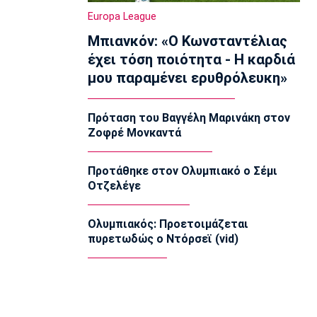
Ολυμπιακός Β': Νικηφόρο το πρώτο
Europa League
φιλικό
Μπιανκόν: «Ο Κωνσταντέλιας
22:03
έχει τόση ποιότητα - Η καρδιά
EuroLeague
μου παραμένει ερυθρόλευκη»
EuroLeague: Ξεχώρισε την καλύτερη
προσθήκη κάθε ομάδας
22:02
Πρόταση του Βαγγέλη Μαρινάκη στον
Ζοφρέ Μονκαντά
Super League 1
ΠΑΟΚ: Χειρουργήθηκε ο Μεϊτέ
22:00
Προτάθηκε στον Ολυμπιακό ο Σέμι
Οτζελέγε
Εθνικές Μπάσκετ
Εθνική Κορασίδων: Συνέτριψε με 78-36
την Ιρλανδία
Ολυμπιακός: Προετοιμάζεται
21:45
πυρετωδώς ο Ντόρσεϊ (vid)
Μπάσκετ Α1 Γυναικών
A1 Γυναικών: To πλήρες πρόγραμμα
του Ολυμπιακού
21:30