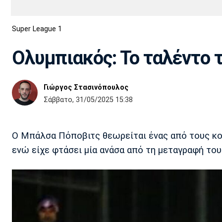
Διεθνή
EuroCup
Super League 1
Euro
Basket League
Απόλλων
Άρης
ΟΦΗ
Παναχαϊκή
Εθνικές Ομάδες
Α2 Μπάσκετ
Σμύρνης
Ολυμπιακός: Το ταλέντο 
Κύπελλο
FIBA World Cup 2023
Διαιτησία
Γιώργος Στασινόπουλος
Ποδόσφαιρο Γυναικών
Ιωνικός
Κηφισιά
Πανσερραϊκός
Σάββατο, 31/05/2025 15:38
Ο Μπάλσα Πόποβιτς θεωρείται ένας από τους κ
ενώ είχε φτάσει μία ανάσα από τη μεταγραφή του