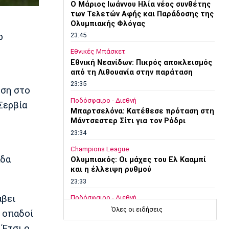
O Μάριος Ιωάννου Ηλία νέος συνθέτης
των Τελετών Αφής και Παράδοσης της
Ολυμπιακής Φλόγας
ρ
23:45
Εθνικές Μπάσκετ
Εθνική Νεανίδων: Πικρός αποκλεισμός
από τη Λιθουανία στην παράταση
23:35
έση στο
Ποδόσφαιρο - Διεθνή
Σερβία
Μπαρτσελόνα: Κατέθεσε πρόταση στη
Μάντσεστερ Σίτι για τον Ρόδρι
23:34
Champions League
άδα
Ολυμπιακός: Οι μάχες του Ελ Κααμπί
και η έλλειψη ρυθμού
23:33
άβει
Ποδόσφαιρο - Διεθνή
Συνεχίζει στο MLS ο Σέρχι Ρομπέρτο
Όλες οι ειδήσεις
ι οπαδοί
23:22
 Έτσι ο