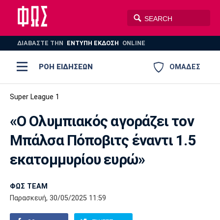
ΔΙΑΒΑΣΤΕ THN
ΕΝΤΥΠΗ ΕΚΔΟΣΗ
ONLINE
ΡΟΗ ΕΙΔΗΣΕΩΝ
ΟΜΑΔΕΣ
Ποδόσφαιρο
Super League 1
ΠΟΔΟΣΦΑΙΡΟ
ΜΠΑΣΚΕΤ
«Ο Ολυμπιακός αγοράζει τον
Super League 1
Μπάσκετ
ΒΟΛΕΪ
ΠΟΛΟ
ΣΠΟΡ
Μπάλσα Πόποβιτς έναντι 1.5
Ολυμπιακός
ΑΕΚ
ΠΑΟΚ
Super League 2
Ελλάδα
Ολυμπιακοί Αγώνες
εκατομμυρίου ευρώ»
AUTO-MOTO
PLUS
Γ Εθνική
Εθνική
Βόλεϊ
ΦΩΣ TEAM
Ελλάδα
EuroLeague
Πόλο
Παναθηναϊκός
Ατρόμητος
Πανιώνιος
Παρασκευή, 30/05/2025 11:59
Champions League
ΝΒΑ
Τένις