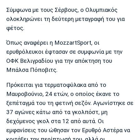
Μουσική
Στήλες
Σύμφωνα με τους Σέρβους, ο Ολυμπιακός
Πολιτισμός
Τραγούδια
Πρόγραμμα TV
ολοκληρώνει τη δεύτερη μεταγραφή του για
Ιωνικός
Κηφισιά
Πανσερραϊκός
φέτος.
Cine Spot
Όπως αναφέρει η MozzartSport, οι
Running
ερυθρόλευκοι έφτασαν σε συμφωνία με την
ΟΦΚ Βελιγραδίου για την απόκτηση του
Media
Μπάλσα Πόποβιτς.
Μπαρτσελόνα
Ρεάλ
Ατλέτικο
Μαδρίτης
Μαδρίτης
Παρασκήνιο
Πρόκειται για τερματοφύλακα από το
Μαυροβούνιο, 24 ετών, ο οποίος έκανε το
ξεπέταγμά του τη φετινή σεζόν. Αγωνίστηκε σε
Μάντσεστερ
Τσέλσι
Άρσεναλ
Γιουνάιτεντ
37 αγώνες κάτω από τα γκολπόστ, μη
δεχόμενος γκολ στα 12 από αυτά. Οι
εμφανίσεις του ώθησαν τον Ερυθρό Αστέρα να
κοιτάξει την περίπτωσή του, αλλά οι