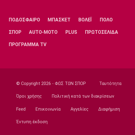
Super League 1
Παναθηναϊκός: Επέστρεψε ο Τετέι
14:35
ΠΟΔΟΣΦΑΙΡΟ
ΜΠΑΣΚΕΤ
ΒΟΛΕΪ
ΠΟΛΟ
Super League 1
Σπόρτινγκ: Η επιβεβαίωση για τον
ΣΠΟΡ
AUTO-MOTO
PLUS
ΠΡΩΤΟΣΕΛΙΔΑ
Μπραγκάνσα και ο Ολυμπιακός
ΠΡΟΓΡΑΜΜΑ TV
14:20
Super League 1
ΠΑΟΚ: Ανεβαίνει ο Γιαννούλης
14:05
Γ Εθνική
© Copyright 2026 - ΦΩΣ ΤΩΝ ΣΠΟΡ
Ταυτότητα
Ιωνικός: Ενισχύθηκε με τον Παγώνη
Όροι χρήσης
Πολιτική κατά των διακρίσεων
13:50
Εθνικές Μπάσκετ
Feed
Επικοινωνία
Αγγελίες
Διαφήμιση
Σκούμα: «Είμαστε ενωμένες και
προετοιμασμένες»
Έντυπη έκδοση
13:35