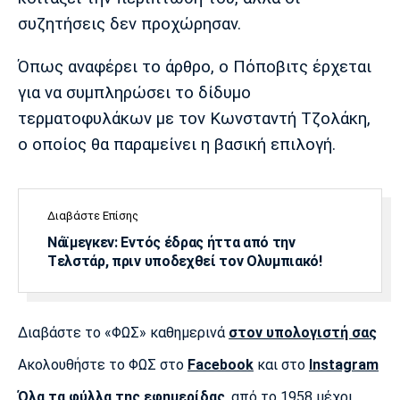
Λίβερπουλ
Μάντσεστερ
Γιουβέντους
συζητήσεις δεν προχώρησαν.
Σίτι
Όπως αναφέρει το άρθρο, ο Πόποβιτς έρχεται
για να συμπληρώσει το δίδυμο
Ίντερ
Μίλαν
Μπάγερν
τερματοφυλάκων με τον Κωνσταντή Τζολάκη,
ο οποίος θα παραμείνει η βασική επιλογή.
Μπορούσια
Παρί Σεν
Μαρσέιγ
Διαβάστε Επίσης
Ντόρτμουντ
Ζερμέν
Νάϊμεγκεν: Εντός έδρας ήττα από την
Tελστάρ, πριν υποδεχθεί τον Ολυμπιακό!
Μονακό
Ερυθρός
Τότεναμ
Διαβάστε το «ΦΩΣ» καθημερινά
στον υπολογιστή σας
Αστέρας
Ακολουθήστε το ΦΩΣ στο
Facebook
και στο
Instagram
Όλα τα φύλλα της εφημερίδας
, από το 1958 μέχρι