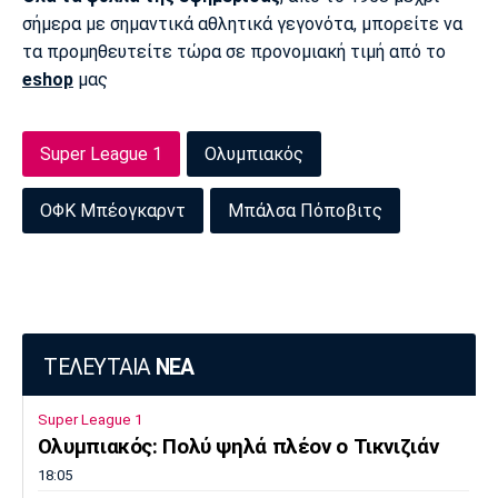
σήμερα με σημαντικά αθλητικά γεγονότα, μπορείτε να
Πόρτο
Μπενφίκα
τα προμηθευτείτε τώρα σε προνομιακή τιμή από το
eshop
μας
Super League 1
Ολυμπιακός
ΟΦΚ Μπέογκαρντ
Μπάλσα Πόποβιτς
ΤΕΛΕΥΤΑΙΑ
ΝΕΑ
Super League 1
Ολυμπιακός: Πολύ ψηλά πλέον ο Τικνιζιάν
18:05