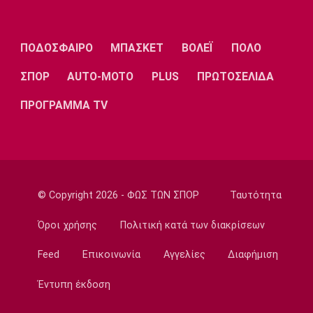
Τηλεόραση: Οι αθλητικές μεταδόσεις της
Πέμπτης (6/8) με ΠΑΟΚ - Άντερλεχτ
09:20
ΠΟΔΟΣΦΑΙΡΟ
ΜΠΑΣΚΕΤ
ΒΟΛΕΪ
ΠΟΛΟ
Europa League
ΣΠΟΡ
AUTO-MOTO
PLUS
ΠΡΩΤΟΣΕΛΙΔΑ
ΠΑΟΚ: Υποδέχεται την Άντερλεχτ
09:05
ΠΡΟΓΡΑΜΜΑ TV
Κολύμβηση
Ευρωπαϊκό Πρωτάθλημα Νέων Γυναικών:
Ήττα της Ελλάδας από την Ολλανδία
08:50
© Copyright 2026 - ΦΩΣ ΤΩΝ ΣΠΟΡ
Ταυτότητα
Χάντμπολ
Παπάζογλου: «Βρισκόμαστε σε πολύ καλό
Όροι χρήσης
Πολιτική κατά των διακρίσεων
επίπεδο»
08:35
Feed
Επικοινωνία
Αγγελίες
Διαφήμιση
Conference League
Έντυπη έκδοση
Παναθηναϊκός - ΤΣΣΚΑ 1948 1-1: Τα
highlights της αναμέτρησης