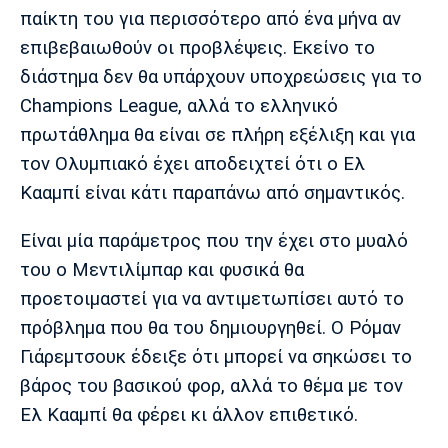
Λίβερπουλ
Μάντσεστερ
Γιουβέντους
παίκτη του για περισσότερο από ένα μήνα αν
Σίτι
επιβεβαιωθούν οι προβλέψεις. Εκείνο το
διάστημα δεν θα υπάρχουν υποχρεώσεις για το
Champions League, αλλά το ελληνικό
Ίντερ
Μίλαν
Μπάγερν
πρωτάθλημα θα είναι σε πλήρη εξέλιξη και για
τον Ολυμπιακό έχει αποδειχτεί ότι ο Ελ
Κααμπί είναι κάτι παραπάνω από σημαντικός.
Είναι μία παράμετρος που την έχει στο μυαλό
Μπορούσια
Παρί Σεν
Μαρσέιγ
Ντόρτμουντ
Ζερμέν
του ο Μεντιλίμπαρ και φυσικά θα
προετοιμαστεί για να αντιμετωπίσει αυτό το
πρόβλημα που θα του δημιουργηθεί. Ο Ρόμαν
Γιάρεμτσουκ έδειξε ότι μπορεί να σηκώσει το
Μονακό
Ερυθρός
Τότεναμ
Αστέρας
βάρος του βασικού φορ, αλλά το θέμα με τον
Ελ Κααμπί θα φέρει κι άλλον επιθετικό.