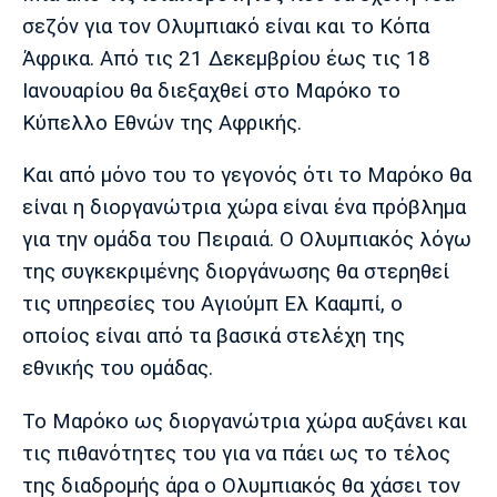
Μουσική
Στήλες
σεζόν για τον Ολυμπιακό είναι και το Κόπα
Πολιτισμός
Τραγούδια
Πρόγραμμα TV
Άφρικα. Από τις 21 Δεκεμβρίου έως τις 18
Ιανουαρίου θα διεξαχθεί στο Μαρόκο το
Ιωνικός
Κηφισιά
Πανσερραϊκός
Cine Spot
Κύπελλο Εθνών της Αφρικής.
Running
Και από μόνο του το γεγονός ότι το Μαρόκο θα
είναι η διοργανώτρια χώρα είναι ένα πρόβλημα
Media
για την ομάδα του Πειραιά. Ο Ολυμπιακός λόγω
Μπαρτσελόνα
Ρεάλ
Ατλέτικο
Μαδρίτης
Μαδρίτης
της συγκεκριμένης διοργάνωσης θα στερηθεί
Παρασκήνιο
τις υπηρεσίες του Αγιούμπ Ελ Κααμπί, ο
οποίος είναι από τα βασικά στελέχη της
εθνικής του ομάδας.
Μάντσεστερ
Τσέλσι
Άρσεναλ
Γιουνάιτεντ
Το Μαρόκο ως διοργανώτρια χώρα αυξάνει και
τις πιθανότητες του για να πάει ως το τέλος
της διαδρομής άρα ο Ολυμπιακός θα χάσει τον