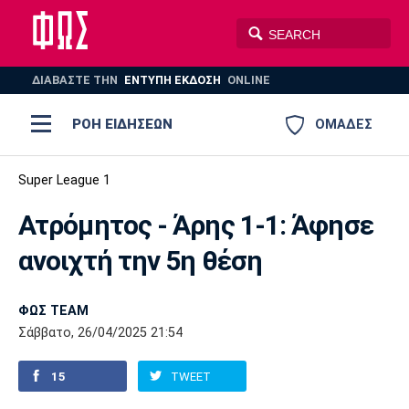
ΔΙΑΒΑΣΤΕ THN
ΕΝΤΥΠΗ ΕΚΔΟΣΗ
ONLINE
ΡΟΗ ΕΙΔΗΣΕΩΝ
ΟΜΑΔΕΣ
Ποδόσφαιρο
Super League 1
ΠΟΔΟΣΦΑΙΡΟ
ΜΠΑΣΚΕΤ
Ατρόμητος - Άρης 1-1: Άφησε
Super League 1
Μπάσκετ
ΒΟΛΕΪ
ΠΟΛΟ
ΣΠΟΡ
ανοιχτή την 5η θέση
Ολυμπιακός
ΑΕΚ
ΠΑΟΚ
Super League 2
Ελλάδα
Ολυμπιακοί Αγώνες
AUTO-MOTO
PLUS
ΦΩΣ TEAM
Γ Εθνική
Εθνική
Βόλεϊ
Σάββατο, 26/04/2025 21:54
Ελλάδα
EuroLeague
Πόλο
Παναθηναϊκός
Ατρόμητος
Πανιώνιος
15
TWEET
Champions League
ΝΒΑ
Τένις