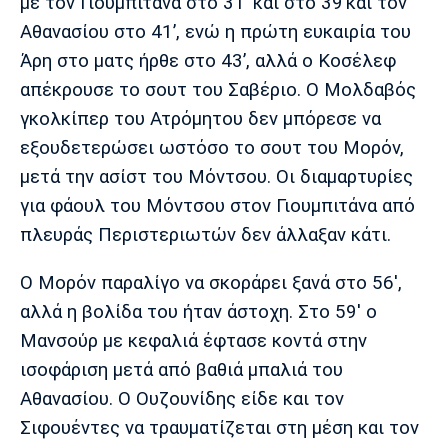
με τον Γιουμπιτάνα στο 31’ και στο 39’και τον
Πόρτο
Μπενφίκα
Αθανασίου στο 41’, ενώ η πρώτη ευκαιρία του
Άρη στο ματς ήρθε στο 43’, αλλά ο Κοσέλεφ
απέκρουσε το σουτ του Σαβέριο. Ο Μολδαβός
γκολκίπερ του Ατρόμητου δεν μπόρεσε να
εξουδετερώσει ωστόσο το σουτ του Μορόν,
μετά την ασίστ του Μόντσου. Οι διαμαρτυρίες
για φάουλ του Μόντσου στον Γιουμπιτάνα από
πλευράς Περιστεριωτών δεν άλλαξαν κάτι.
Ο Μορόν παραλίγο να σκοράρει ξανά στο 56',
αλλά η βολίδα του ήταν άστοχη. Στο 59' ο
Μανσούρ με κεφαλιά έφτασε κοντά στην
ισοφάριση μετά από βαθιά μπαλιά του
Αθανασίου. Ο Ουζουνίδης είδε και τον
Σιφουέντες να τραυματίζεται στη μέση και τον