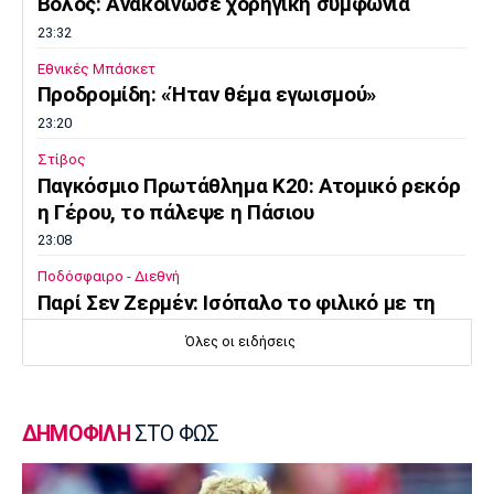
Βόλος: Ανακοίνωσε χορηγική συμφωνία
23:32
Εθνικές Μπάσκετ
Προδρομίδη: «Ήταν θέμα εγωισμού»
23:20
Στίβος
Παγκόσμιο Πρωτάθλημα Κ20: Ατομικό ρεκόρ
η Γέρου, το πάλεψε η Πάσιου
23:08
Ποδόσφαιρο - Διεθνή
Παρί Σεν Ζερμέν: Ισόπαλο το φιλικό με τη
Μάντσεστερ Γιουνάιτεντ
Όλες οι ειδήσεις
22:55
Ποδόσφαιρο - Διεθνή
Σκωτία: «Δύο στα δύο» η Σεντ Μίρεν, πρώτη
ΔΗΜΟΦΙΛΗ
ΣΤΟ ΦΩΣ
νίκη για Νταντί
22:40