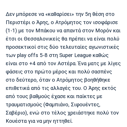
Μουσική
Στήλες
Δεν μπόρεσε να «καθαρίσει» την 5η θέση στο
Πολιτισμός
Τραγούδια
Πρόγραμμα TV
Περιστέρι ο Άρης, ο Ατρόμητος τον ισοφάρισε
Ιωνικός
Κηφισιά
Πανσερραϊκός
Cine Spot
(1-1) με τον Μπάκου να απαντά στον Μορόν και
έτσι οι Θεσσαλονικείς θα πρέπει να είναι πολύ
Running
προσεκτικοί στις δύο τελευταίες αγωνιστικές
των play offs 5-8 στη Super League καθώς
Media
είναι στο +4 από τον Αστέρα. Ένα ματς με λίγες
Μπαρτσελόνα
Ρεάλ
Ατλέτικο
Μαδρίτης
Μαδρίτης
Παρασκήνιο
φάσεις στο πρώτο μέρος και πολύ σασπένς
στο δεύτερο, όταν ο Ατρόμητος βοηθήθηκε
επιθετικά από τις αλλαγές του. Ο Άρης εκτός
από τους βαθμούς έχασε και παίκτες με
Μάντσεστερ
Τσέλσι
Άρσεναλ
Γιουνάιτεντ
τραυματισμούς (Φαμπιάνο, Σιφουέντες,
Σαβέριο), ενώ στο τέλος χρειάστηκε πολύ τον
Κουέστα για να μην ηττηθεί.