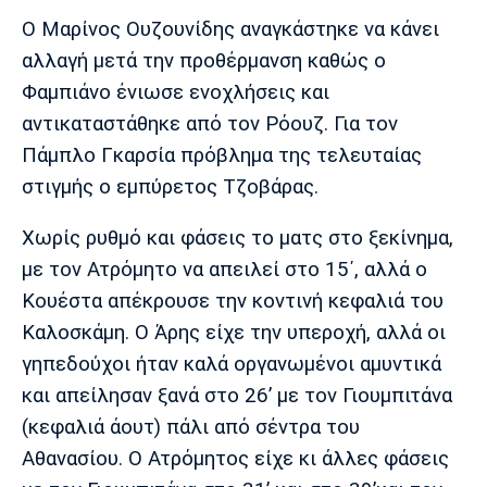
Λίβερπουλ
Μάντσεστερ
Γιουβέντους
Ο Μαρίνος Ουζουνίδης αναγκάστηκε να κάνει
Σίτι
αλλαγή μετά την προθέρμανση καθώς ο
Φαμπιάνο ένιωσε ενοχλήσεις και
αντικαταστάθηκε από τον Ρόουζ. Για τον
Ίντερ
Μίλαν
Μπάγερν
Πάμπλο Γκαρσία πρόβλημα της τελευταίας
στιγμής ο εμπύρετος Τζοβάρας.
Χωρίς ρυθμό και φάσεις το ματς στο ξεκίνημα,
Μπορούσια
Παρί Σεν
Μαρσέιγ
με τον Ατρόμητο να απειλεί στο 15΄, αλλά ο
Ντόρτμουντ
Ζερμέν
Κουέστα απέκρουσε την κοντινή κεφαλιά του
Καλοσκάμη. Ο Άρης είχε την υπεροχή, αλλά οι
γηπεδούχοι ήταν καλά οργανωμένοι αμυντικά
Μονακό
Ερυθρός
Τότεναμ
και απείλησαν ξανά στο 26’ με τον Γιουμπιτάνα
Αστέρας
(κεφαλιά άουτ) πάλι από σέντρα του
Αθανασίου. Ο Ατρόμητος είχε κι άλλες φάσεις