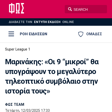
ΔΙΑΒΑΣΤΕ THN
ΕΝΤΥΠΗ ΕΚΔΟΣΗ
ONLINE
ΡΟΗ ΕΙΔΗΣΕΩΝ
ΟΜΑΔΕΣ
Ποδόσφαιρο
Super League 1
ΠΟΔΟΣΦΑΙΡΟ
ΜΠΑΣΚΕΤ
Μαρινάκης: «Οι 9 “μικροί” θα
Super League 1
Μπάσκετ
ΒΟΛΕΪ
ΠΟΛΟ
ΣΠΟΡ
υπογράψουν το μεγαλύτερο
Ολυμπιακός
ΑΕΚ
ΠΑΟΚ
Super League 2
Ελλάδα
Ολυμπιακοί Αγώνες
τηλεοπτικό συμβόλαιο στην
AUTO-MOTO
PLUS
Γ Εθνική
Εθνική
Βόλεϊ
ιστορία τους»
Ελλάδα
EuroLeague
Πόλο
Παναθηναϊκός
Ατρόμητος
Πανιώνιος
ΦΩΣ TEAM
Τετάρτη, 12/03/2025 17:33
Champions League
ΝΒΑ
Τένις