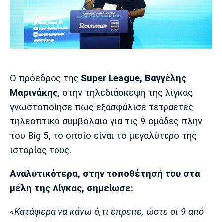
Μουσική
Στήλες
Πολιτισμός
Τραγούδια
Πρόγραμμα TV
Ιωνικός
Κηφισιά
Πανσερραϊκός
Cine Spot
Running
Ο πρόεδρος της
Super League, Βαγγέλης
Μαρινάκης,
στην τηλεδιάσκεψη της λίγκας
Media
γνωστοποίησε πως εξασφάλισε τετραετές
Μπαρτσελόνα
Ρεάλ
Ατλέτικο
Μαδρίτης
Μαδρίτης
τηλεοπτικό συμβόλαιο για τις 9 ομάδες πλην
Παρασκήνιο
του Big 5, το οποίο είναι το μεγαλύτερο της
ιστορίας τους.
Μάντσεστερ
Τσέλσι
Άρσεναλ
Αναλυτικότερα, στην τοποθέτησή του στα
Γιουνάιτεντ
μέλη της Λίγκας, σημείωσε:
«Κατάφερα να κάνω ό,τι έπρεπε, ώστε οι 9 από