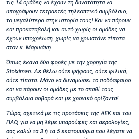
τις 14 ομάδες να έχουν τη δυνατότητα να
Λίβερπουλ
Μάντσεστερ
Γιουβέντους
Σίτι
υπογράψουν τετραετές τηλεοπτικό συμβόλαιο,
το μεγαλύτερο στην ιστορία τους! Και να πάρουν
και προκαταβολή και αυτό χωρίς οι ομάδες να
έχουν υποχρέωση, χωρίς να χρωστάνε τίποτα
Ίντερ
Μίλαν
Μπάγερν
στον κ. Μαρινάκη.
Όπως έκανα δύο φορές με την χορηγία της
Stoiximan. Δε θέλω ούτε ψήφους, ούτε φιλικά,
Μπορούσια
Παρί Σεν
Μαρσέιγ
ούτε τίποτα. Μόνο να δυναμώσει το ποδόσφαιρο
Ντόρτμουντ
Ζερμέν
και να πάρουν οι ομάδες με το σπαθί τους
συμβόλαια σοβαρά και με χρονικό ορίζοντα!
Μονακό
Ερυθρός
Τότεναμ
Τώρα, σχετικά με τις προτάσεις της ΑΕΚ και του
Αστέρας
ΠΑΟ, για να μη λέμε μπαρούφες και αερολογίες,
σας καλώ τα 3 ή τα 5 εκατομμύρια που λέγατε να