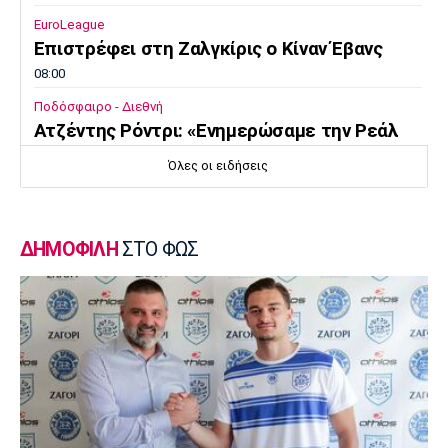
EuroLeague
Επιστρέφει στη Ζαλγκίρις ο Κίναν Έβανς
08:00
Ποδόσφαιρο - Διεθνή
Ατζέντης Ρόντρι: «Ενημερώσαμε την Ρεάλ
ότι απόφασή του είναι να ενταχθεί στη
Όλες οι ειδήσεις
Μπαρτσελόνα»
07:50
Super League 1
ΔΗΜΟΦΙΛΗ
ΣΤΟ ΦΩΣ
«Η Λέφσκι Σόφιας απέρριψε πρόταση του
Ολυμπιακού για τον Ακράμ Μπουράς»
07:40
Europa League
Μπιανκόν: «Ο Κωνσταντέλιας έχει τόση
ποιότητα - Η καρδιά μου παραμένει
ερυθρόλευκη»
07:30