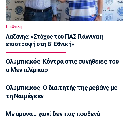
Τηλεόραση
Τηλεόραση: Οι αθλητικές μεταδόσεις της
Παρασκευής (7/8)
Γ Εθνική
07:20
Λαζάνης: «Στόχος του ΠΑΣ Γιάννινα η
Επικαιρότητα
επιστροφή στη Β’ Εθνική»
Καιρός: Αίθριος με αραιές νεφώσεις
07:10
Ολυμπιακός: Κόντρα στις συνήθειες του
Επικαιρότητα
Εορτολόγιο: Ποιοι γιορτάζουν σήμερα
ο Μεντιλίμπαρ
Παρασκευή 7 Αυγούστου
07:00
Ολυμπιακός: Ο διαιτητής της ρεβάνς με
Europa League
τη Ναϊμέγκεν
Europa League: Παρέλαση της ΤΣΣΚΑ Σόφιας
στο Μπατούμι
Με άμυνα… χωνί δεν πας πουθενά
00:04
Ποδόσφαιρο - Διεθνή