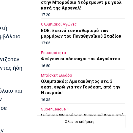
στην Μπορούσια Ντόρτμουντ με γκολ
κατά της Άρσεναλ!
17:20
Ολυμπιακοί Αγώνες
στή
EOE: Ξεκινά τον καθαρισμό των
υμβόλαιο
μαρμάρων του Παναθηναϊκού Σταδίου
17:05
Επικαιρότητα
ωνιζόταν
Φεύγουν οι αδειούχοι του Αυγούστου
16:50
οντας ήδη
Μπάσκετ Ελλάδα
Oλυμπιακός: Αμετακίνητος στα 3
εκατ. ευρώ για τον Γουόκαπ, από την
όλαιο και
Ντουμπάι!
ν
16:35
 σε
Super League 1
Γιώργος Μασούρας: Ανακοινώθηκε από
τη ΝΕΟΜ!
Όλες οι ειδήσεις
16:20
ιν