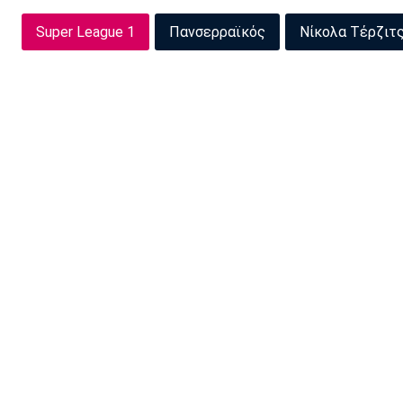
Super League 1
Πανσερραϊκός
Νίκολα Τέρζιτ