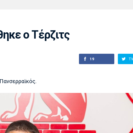
Χάντμπολ
Ηρακλής
Βόλος
Μπορούσια
Παρί Σεν
Ντόρτμουντ
Ζερμέν
ηκε ο Τέρζιτς
Πόρτο
Μπενφίκα
19
T
 Πανσερραϊκός.