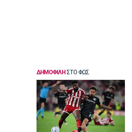
15:05
Μπάσκετ Ελλάδα
Κουκουλεκίδης: «Στη Σαουδική Αραβία
βρήκα αυτό που πάντα επιζητούσα»
14:50
Super League 1
Παναθηναϊκός: Επέστρεψε ο Τετέι
14:35
Super League 1
Σπόρτινγκ: Η επιβεβαίωση για τον
ΔΗΜΟΦΙΛΗ
ΣΤΟ ΦΩΣ
Μπραγκάνσα και ο Ολυμπιακός
14:20
Super League 1
ΠΑΟΚ: Ανεβαίνει ο Γιαννούλης
14:05
Γ Εθνική
Ιωνικός: Ενισχύθηκε με τον Παγώνη
13:50