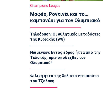
Εθνικές Μπάσκετ
Champions League
Σκούμα: «Είμαστε ενωμένες και
Μαφέο, Ροντινέι και το…
προετοιμασμένες»
13:35
καμπανάκι για τον Ολυμπιακό
Super League 1
Ηλιόπουλος σε Πήλιο: «Υπήρχαν
Τηλεόραση: Οι αθλητικές μεταδόσεις
άνθρωποι που σε αμφισβήτησαν» (vid)
της Κυριακής (9/8)
13:20
Super League 2
Νάϊμεγκεν: Εντός έδρας ήττα από την
ΑΕΛ: Πήρε τον Τσιγγάρα
Tελστάρ, πριν υποδεχθεί τον
13:05
Ολυμπιακό!
EuroLeague
Ο Γουάλας στη Μακάμπι Τελ Αβίβ
Φιλική ήττα της Χαλ στο ντεμπούτο
12:50
του Τζολάκη
EuroLeague
Ερυθρός Αστέρας: Ανακοίνωσε τον
Γουάιλερ-Μπαμπ
12:35