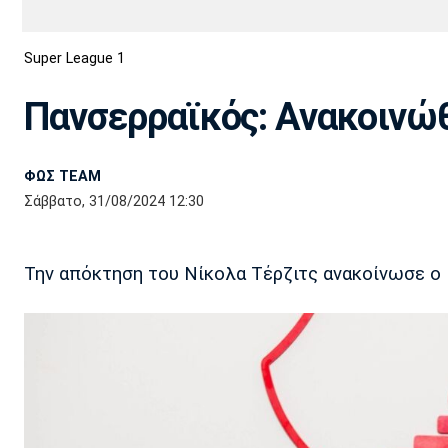
Διεθνή
EuroCup
Super League 1
Euro
Basket League
Απόλλων
Άρης
ΟΦΗ
Παναχαϊκή
Εθνικές Ομάδες
Α2 Μπάσκετ
Σμύρνης
Πανσερραϊκός: Ανακοινώθ
Κύπελλο
FIBA World Cup 2023
Διαιτησία
ΦΩΣ TEAM
Ποδόσφαιρο Γυναικών
Ιωνικός
Κηφισιά
Πανσερραϊκός
Σάββατο, 31/08/2024 12:30
Την απόκτηση του Νίκολα Τέρζιτς ανακοίνωσε ο