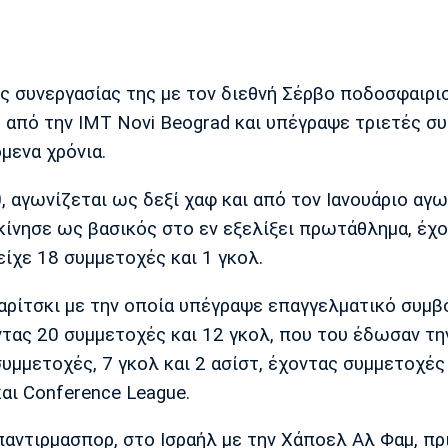
ς συνεργασίας της με τον διεθνή Σέρβο ποδοσφαιρι
ή από την IMT Novi Beograd και υπέγραψε τριετές σ
μενα χρόνια.
0, αγωνίζεται ως δεξί χαφ και από τον Ιανουάριο αγ
εκίνησε ως βασικός στο εν εξελίξει πρωτάθλημα, έχ
είχε 18 συμμετοχές και 1 γκολ.
καρίτσκι με την οποία υπέγραψε επαγγελματικό συμβ
ντας 20 συμμετοχές και 12 γκολ, που του έδωσαν τη
συμμετοχές, 7 γκολ και 2 ασίστ, έχοντας συμμετοχές
αι Conference League.
αντιρμασπορ, στο Ισραήλ με την Χάποελ Αλ Φαμ, πρ