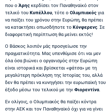
που ο
Άρης
κερδίσει τον Παναθηναϊκό στον
τελικό του
Κυπέλλου
, τότε ο
Ολυμπιακός
για
να παίξει του χρόνου στην Ευρώπη, θα πρέπει
να κατακτήσει οπωσδήποτε το
Κόνφερενς
. Σε
διαφορετική περίπτωση θα μείνει εκτός!
Ο Βάσκος λοιπόν μάς προσγείωσε την
πραγματικότητα. Μας υπενθύμισε ότι ναι μεν
όλα όσα βιώνει ο οργανισμός στην Ευρώπη
είναι ιστορικά και βρίσκεται «φάτσα» με τη
μεγαλύτερη πρόκληση της Ιστορίας του, αλλά
δεν θα πρέπει να κυνηγήσει την ευρωπαϊκή του
έξοδο μέσω του τελικού με την
Φιορεντίνα
.
Εν ολίγοις, ο Ολυμπιακός θα παίξει κόντρα
στην ΑΕΚ και τον Παναθηναϊκό όχι για να γίνει