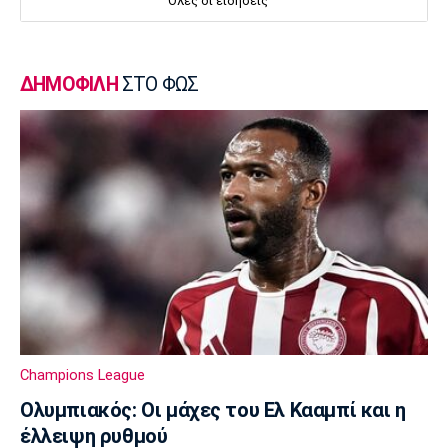
Όλες οι ειδήσεις
Στίβος
Παγκόσμιο Πρωτάθλημα Κ20: Δεύτερο
πανελλήνιο ρεκόρ για την Μπακογιάννη
ΔΗΜΟΦΙΛΗ
ΣΤΟ ΦΩΣ
17:00
Super League 2
Στον Πανσερραϊκό ο Σμπώκος
16:45
Μπάσκετ Α1 Γυναικών
Μαρίνη: «Χρόνια στόχος μου το εξωτερικό,
τώρα ήταν η κατάλληλη στιγμή με την
Άλμπα»
16:30
Μπάσκετ Ελλάδα
Κορογώνας: «Φιλοδοξία της Kalamata Basket
Champions League
να πρωταγωνιστήσει»
16:15
Ολυμπιακός: Οι μάχες του Ελ Κααμπί και η
έλλειψη ρυθμού
Ποδόσφαιρο - Διεθνή