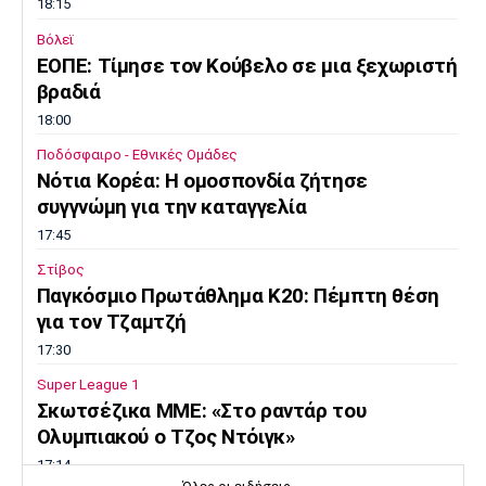
18:15
Βόλεϊ
ΕΟΠΕ: Τίμησε τον Κούβελο σε μια ξεχωριστή
βραδιά
18:00
Ποδόσφαιρο - Εθνικές Ομάδες
Νότια Κορέα: Η ομοσπονδία ζήτησε
συγγνώμη για την καταγγελία
17:45
Στίβος
Παγκόσμιο Πρωτάθλημα Κ20: Πέμπτη θέση
για τον Τζαμτζή
17:30
Super League 1
Σκωτσέζικα ΜΜΕ: «Στο ραντάρ του
Ολυμπιακού ο Τζος Ντόιγκ»
17:14