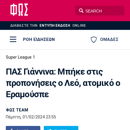
ΔΙΑΒΑΣΤΕ THN
ΕΝΤΥΠΗ ΕΚΔΟΣΗ
ONLINE
ΡΟΗ ΕΙΔΗΣΕΩΝ
ΟΜΑΔΕΣ
Ποδόσφαιρο
Super League 1
ΠΟΔΟΣΦΑΙΡΟ
ΜΠΑΣΚΕΤ
ΠΑΣ Γιάννινα: Μπήκε στις
Super League 1
Μπάσκετ
ΒΟΛΕΪ
ΠΟΛΟ
ΣΠΟΡ
προπονήσεις ο Λεό, ατομικό ο
Ολυμπιακός
ΑΕΚ
ΠΑΟΚ
Super League 2
Ελλάδα
Ολυμπιακοί Αγώνες
Εραμούσπε
AUTO-MOTO
PLUS
Γ Εθνική
Εθνική
Βόλεϊ
ΦΩΣ TEAM
Ελλάδα
EuroLeague
Πόλο
Παναθηναϊκός
Ατρόμητος
Πανιώνιος
Πέμπτη, 01/02/2024 23:55
Champions League
ΝΒΑ
Τένις