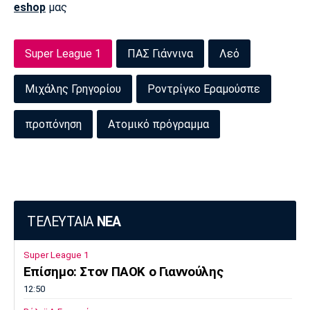
eshop
μας
Πόρτο
Μπενφίκα
Super League 1
ΠΑΣ Γιάννινα
Λεό
Μιχάλης Γρηγορίου
Ροντρίγκο Εραμούσπε
προπόνηση
Ατομικό πρόγραμμα
ΤΕΛΕΥΤΑΙΑ
ΝΕΑ
Super League 1
Επίσημο: Στον ΠΑΟΚ ο Γιαννούλης
12:50