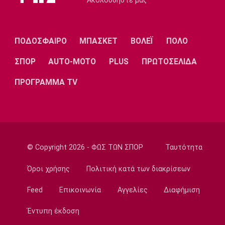
Ακολουθήστε μας
Τηλεόραση
Τηλεόραση: Οι αθλητικές μεταδόσεις της
Πέμπτης (6/8) με ΠΑΟΚ - Άντερλεχτ
09:20
ΠΟΔΟΣΦΑΙΡΟ
ΜΠΑΣΚΕΤ
ΒΟΛΕΪ
ΠΟΛΟ
Europa League
ΣΠΟΡ
AUTO-MOTO
PLUS
ΠΡΩΤΟΣΕΛΙΔΑ
ΠΑΟΚ: Υποδέχεται την Άντερλεχτ
09:05
ΠΡΟΓΡΑΜΜΑ TV
Κολύμβηση
Ευρωπαϊκό Πρωτάθλημα Νέων Γυναικών:
Ήττα της Ελλάδας από την Ολλανδία
08:50
© Copyright 2026 - ΦΩΣ ΤΩΝ ΣΠΟΡ
Ταυτότητα
Χάντμπολ
Παπάζογλου: «Βρισκόμαστε σε πολύ καλό
Όροι χρήσης
Πολιτική κατά των διακρίσεων
επίπεδο»
08:35
Feed
Επικοινωνία
Αγγελίες
Διαφήμιση
Conference League
Έντυπη έκδοση
Παναθηναϊκός - ΤΣΣΚΑ 1948 1-1: Τα