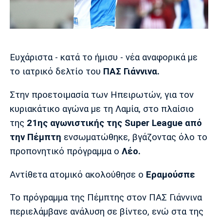
Μουσική
Στήλες
Πολιτισμός
Τραγούδια
Πρόγραμμα TV
Ιωνικός
Κηφισιά
Πανσερραϊκός
Cine Spot
Eυχάριστα - κατά το ήμισυ - νέα αναφορικά με
το ιατρικό δελτίο του
ΠΑΣ Γιάννινα.
Running
Στην προετοιμασία των Ηπειρωτών, για τον
Media
κυριακάτικο αγώνα με τη Λαμία, στο πλαίσιο
Μπαρτσελόνα
Ρεάλ
Ατλέτικο
Μαδρίτης
Μαδρίτης
Παρασκήνιο
της
21ης αγωνιστικής της Super League από
την Πέμπτη
ενσωματώθηκε, βγάζοντας όλο το
προπονητικό πρόγραμμα ο
Λέο.
Μάντσεστερ
Τσέλσι
Άρσεναλ
Αντίθετα ατομικό ακολούθησε ο
Εραμούσπε
Γιουνάιτεντ
Το πρόγραμμα της Πέμπτης στον ΠΑΣ Γιάννινα
περιελάμβανε ανάλυση σε βίντεο, ενώ στα της