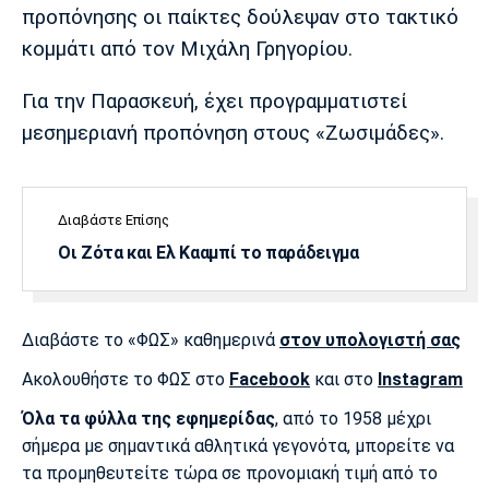
Λίβερπουλ
Μάντσεστερ
Γιουβέντους
προπόνησης οι παίκτες δούλεψαν στο τακτικό
Σίτι
κομμάτι από τον Μιχάλη Γρηγορίου.
Για την Παρασκευή, έχει προγραμματιστεί
μεσημεριανή προπόνηση στους «Ζωσιμάδες».
Ίντερ
Μίλαν
Μπάγερν
Διαβάστε Επίσης
Οι Ζότα και Ελ Κααμπί το παράδειγμα
Μπορούσια
Παρί Σεν
Μαρσέιγ
Ντόρτμουντ
Ζερμέν
Διαβάστε το «ΦΩΣ» καθημερινά
στον υπολογιστή σας
Ακολουθήστε το ΦΩΣ στο
Facebook
και στο
Instagram
Μονακό
Ερυθρός
Τότεναμ
Αστέρας
Όλα τα φύλλα της εφημερίδας
, από το 1958 μέχρι
σήμερα με σημαντικά αθλητικά γεγονότα, μπορείτε να
τα προμηθευτείτε τώρα σε προνομιακή τιμή από το