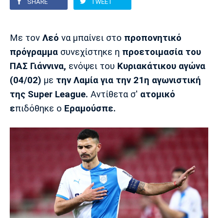
SHARE
TWEET
Europa League
Α Γυναικών
Σπορ
Αστέρας
ΠΑΣ Γιάννινα
Λεβαδειακός
Με τον
Λεό
να μπαίνει στο
προπονητικό
Τρίπολης
Conference League
Champions League
Στίβος
Auto-Moto
πρόγραμμα
συνεχίστηκε η
προετοιμασία του
ΠΑΣ Γιάννινα,
ενόψει του
Κυριακάτικου αγώνα
Διεθνή
Κύπελλο
Γυμναστική
Αυτοκίνητο
Tech
(04/02)
με
την Λαμία για την 21η αγωνιστική
Παναιτωλικός
Λαμία
ΑΕΛ
της Super League.
Aντίθετα σ'
ατομικό
Euro
EuroCup
Κολύμβηση
Formula 1
Gaming
Plus
ε
πιδόθηκε ο
Εραμούσπε.
Εθνικές Ομάδες
Basket League
Χάντμπολ
Μοτοσυκλέτα
Gadgets
Θέατρο
Blogs
Κύπελλο
Α2 Μπάσκετ
Smartphones
Σινεμά
Η Εφημερίδα
Απόλλων
Άρης
ΟΦΗ
Σμύρνης
Διαιτησία
FIBA World Cup 2023
Ευ ζην
Πρωτοσέλιδα
Ποδόσφαιρο Γυναικών
Βιβλίο
Έντυπη έκδοση
Παναχαϊκή
Ηρακλής
Βόλος