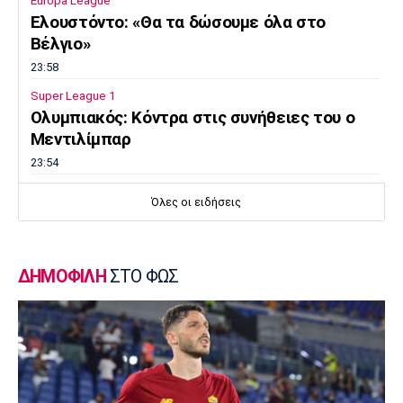
Europa League
Ελουστόντο: «Θα τα δώσουμε όλα στο
Βέλγιο»
23:58
Super League 1
Ολυμπιακός: Κόντρα στις συνήθειες του ο
Μεντιλίμπαρ
23:54
Europa League
Όλες οι ειδήσεις
Λίσι: «Πρέπει να βελτιωθούμε»
23:52
Super League 1
ΔΗΜΟΦΙΛΗ
ΣΤΟ ΦΩΣ
Επιστρέφει αύριο στη Θεσσαλονίκη ο
Ηρακλής
23:50
Μπάσκετ Ελλάδα
Επίσημα στον Άρη ο Άνταμ Μοκόκα