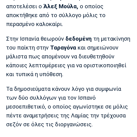
Μουσική
Στήλες
αποτελέσει ο
Άλεξ Μούλα,
ο οποίος
αποκτήθηκε από το σύλλογο μόλις το
Πολιτισμός
Τραγούδια
Πρόγραμμα TV
περασμένο καλοκαίρι.
Ιωνικός
Κηφισιά
Πανσερραϊκός
Cine Spot
Στην Ισπανία θεωρούν
δεδομένη
τη μετακίνηση
Running
του παίκτη στην
Ταραγόνα
και σημειώνουν
μάλιστα πως απομένουν να διευθετηθούν
Media
κάποιες λεπτομέρειες για να οριστικοποιηθεί
Μπαρτσελόνα
Ρεάλ
Ατλέτικο
Μαδρίτης
Μαδρίτης
και τυπικά η υπόθεση.
Παρασκήνιο
Τα δημοσιεύματα κάνουν λόγο για συμφωνία
των δύο συλλόγων για τον Ισπανό
Μάντσεστερ
Τσέλσι
Άρσεναλ
μεσοεπιθετικό, ο οποίος αγωνίστηκε σε μόλις
Γιουνάιτεντ
πέντε αναμετρήσεις της Λαμίας την τρέχουσα
σεζόν σε όλες τις διοργανώσεις.