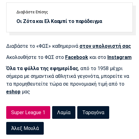
Λίβερπουλ
Μάντσεστερ
Γιουβέντους
Σίτι
Διαβάστε Επίσης
Οι Ζότα και Ελ Κααμπί το παράδειγμα
Ίντερ
Μίλαν
Μπάγερν
Διαβάστε το «ΦΩΣ» καθημερινά
στον υπολογιστή σας
Ακολουθήστε το ΦΩΣ στο
Facebook
και στο
Instagram
Όλα τα φύλλα της εφημερίδας
, από το 1958 μέχρι
Μπορούσια
Παρί Σεν
Μαρσέιγ
σήμερα με σημαντικά αθλητικά γεγονότα, μπορείτε να
Ντόρτμουντ
Ζερμέν
τα προμηθευτείτε τώρα σε προνομιακή τιμή από το
eshop
μας
Μονακό
Ερυθρός
Τότεναμ
Super League 1
Λαμία
Ταραγόνα
Αστέρας
Άλεξ Μουλά