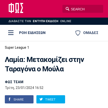
ΔΙΑΒΑΣΤΕ THN
ΕΝΤΥΠΗ ΕΚΔΟΣΗ
ONLINE
ΡΟΗ ΕΙΔΗΣΕΩΝ
ΟΜΑΔΕΣ
Ποδόσφαιρο
Super League 1
ΠΟΔΟΣΦΑΙΡΟ
ΜΠΑΣΚΕΤ
Λαμία: Μετακομίζει στην
Super League 1
Μπάσκετ
ΒΟΛΕΪ
ΠΟΛΟ
ΣΠΟΡ
Ταραγόνα ο Μούλα
Ολυμπιακός
ΑΕΚ
ΠΑΟΚ
Super League 2
Ελλάδα
Ολυμπιακοί Αγώνες
AUTO-MOTO
PLUS
ΦΩΣ TEAM
Γ Εθνική
Εθνική
Βόλεϊ
Τρίτη, 23/01/2024 16:52
Ελλάδα
EuroLeague
Πόλο
Παναθηναϊκός
Ατρόμητος
Πανιώνιος
SHARE
TWEET
Champions League
ΝΒΑ
Τένις