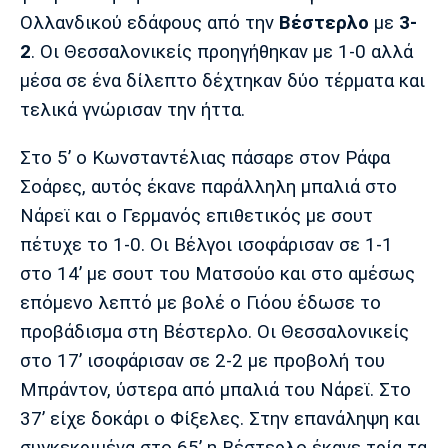
Μουσική
Στήλες
Ολλανδικού εδάφους από την
Βέστερλο
με
3-
Πολιτισμός
Τραγούδια
Πρόγραμμα TV
2
. Οι Θεσσαλονικείς προηγήθηκαν με 1-0 αλλά
μέσα σε ένα δίλεπτο δέχτηκαν δύο τέρματα και
Ιωνικός
Κηφισιά
Πανσερραϊκός
Cine Spot
τελικά γνώρισαν την ήττα.
Running
Στο 5’ ο Κωνσταντέλιας πάσαρε στον Ράφα
Σοάρες, αυτός έκανε παράλληλη μπαλιά στο
Media
Νάρεϊ και ο Γερμανός επιθετικός με σουτ
Μπαρτσελόνα
Ρεάλ
Ατλέτικο
Μαδρίτης
Μαδρίτης
πέτυχε το 1-0. Οι Βέλγοι ισοφάρισαν σε 1-1
Παρασκήνιο
στο 14’ με σουτ του Ματσούο και στο αμέσως
επόμενο λεπτό με βολέ ο Γιόου έδωσε το
προβάδισμα στη Βέστερλο. Οι Θεσσαλονικείς
Μάντσεστερ
Τσέλσι
Άρσεναλ
Γιουνάιτεντ
στο 17’ ισοφάρισαν σε 2-2 με προβολή του
Μπράντον, ύστερα από μπαλιά του Νάρεϊ. Στο
37’ είχε δοκάρι ο Φίξελες. Στην επανάληψη και
συγκεκριμένα στο 65’ η Βέστερλο έκανε τρία τα