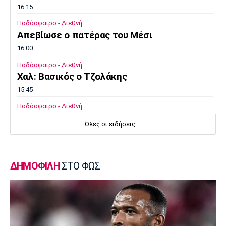
16:15
Ποδόσφαιρο - Διεθνή
Απεβίωσε ο πατέρας του Μέσι
16:00
Ποδόσφαιρο - Διεθνή
Χαλ: Βασικός ο Τζολάκης
15:45
Ποδόσφαιρο - Διεθνή
Κι επίσημα στην Άρσεναλ ο Μπρούνο
Όλες οι ειδήσεις
Γκιμαράες
15:30
Super League 2
ΔΗΜΟΦΙΛΗ
ΣΤΟ ΦΩΣ
Παίκτης της ΑΕΛ ο Ρισβάνης
15:15
Εθνικές Μπάσκετ
Δεύτερη ήττα της Εθνικής Παίδων στο
Ευρωμπάσκετ Κ16