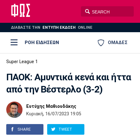
ΔΙΑΒΑΣΤΕ THN
ΕΝΤΥΠΗ ΕΚΔΟΣΗ
ONLINE
ΡΟΗ ΕΙΔΗΣΕΩΝ
ΟΜΑΔΕΣ
Ποδόσφαιρο
Super League 1
ΠΟΔΟΣΦΑΙΡΟ
ΜΠΑΣΚΕΤ
ΠΑΟΚ: Αμυντικά κενά και ήττα
Super League 1
Μπάσκετ
ΒΟΛΕΪ
ΠΟΛΟ
ΣΠΟΡ
από την Βέστερλο (3-2)
Ολυμπιακός
ΑΕΚ
ΠΑΟΚ
Super League 2
Ελλάδα
Ολυμπιακοί Αγώνες
AUTO-MOTO
PLUS
Ευτύχης Μαθιουδάκης
Γ Εθνική
Εθνική
Βόλεϊ
Κυριακή, 16/07/2023 19:05
Ελλάδα
EuroLeague
Πόλο
Παναθηναϊκός
Ατρόμητος
Πανιώνιος
SHARE
TWEET
Champions League
ΝΒΑ
Τένις