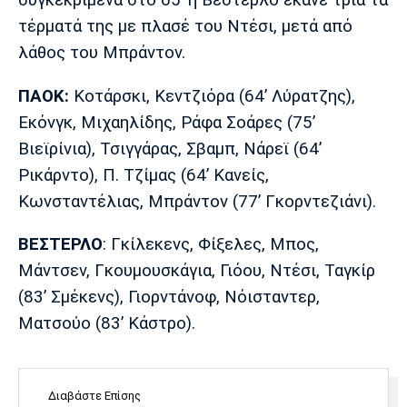
Λίβερπουλ
Μάντσεστερ
Γιουβέντους
Σίτι
τέρματά της με πλασέ του Ντέσι, μετά από
λάθος του Μπράντον.
ΠΑΟΚ:
Κοτάρσκι, Κεντζιόρα (64’ Λύρατζης),
Ίντερ
Μίλαν
Μπάγερν
Εκόνγκ, Μιχαηλίδης, Ράφα Σοάρες (75’
Βιεϊρίνια), Τσιγγάρας, Σβαμπ, Νάρεϊ (64’
Ρικάρντο), Π. Τζίμας (64’ Κανείς,
Κωνσταντέλιας, Μπράντον (77’ Γκορντεζιάνι).
Μπορούσια
Παρί Σεν
Μαρσέιγ
Ντόρτμουντ
Ζερμέν
ΒΕΣΤΕΡΛΟ
: Γκίλεκενς, Φίξελες, Μπος,
Μάντσεν, Γκουμουσκάγια, Γιόου, Ντέσι, Ταγκίρ
(83’ Σμέκενς), Γιορντάνοφ, Νόισταντερ,
Ματσούο (83’ Κάστρο).
Μονακό
Ερυθρός
Τότεναμ
Αστέρας
Διαβάστε Επίσης