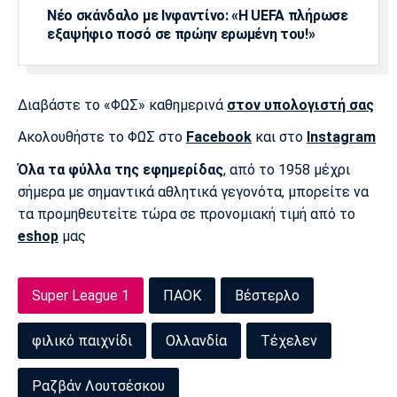
Νέο σκάνδαλο με Ινφαντίνο: «Η UEFA πλήρωσε
Πόρτο
Μπενφίκα
εξαψήφιο ποσό σε πρώην ερωμένη του!»
Διαβάστε το «ΦΩΣ» καθημερινά
στον υπολογιστή σας
Ακολουθήστε το ΦΩΣ στο
Facebook
και στο
Instagram
Όλα τα φύλλα της εφημερίδας
, από το 1958 μέχρι
σήμερα με σημαντικά αθλητικά γεγονότα, μπορείτε να
τα προμηθευτείτε τώρα σε προνομιακή τιμή από το
eshop
μας
Super League 1
ΠΑΟΚ
Βέστερλο
φιλικό παιχνίδι
Ολλανδία
Τέχελεν
Ραζβάν Λουτσέσκου