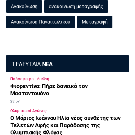
Ανακοίνωση
ανακοίνωση μεταγραφής
Πόρτο
Μπενφίκα
Ανακοίνωση Παναιτωλικού
Μεταγραφή
ΤΕΛΕΥΤΑΙΑ
ΝΕΑ
Ποδόσφαιρο - Διεθνή
Φιορεντίνα: Πήρε δανεικό τον
Μασταντουόνο
23:57
Ολυμπιακοί Αγώνες
O Μάριος Ιωάννου Ηλία νέος συνθέτης των
Τελετών Αφής και Παράδοσης της
Ολυμπιακής Φλόγας