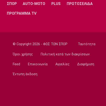
πετύχουν κάτι όμορφο»
ΣΠΟΡ
AUTO-MOTO
PLUS
ΠΡΩΤΟΣΕΛΙΔΑ
22:15
ΠΡΟΓΡΑΜΜΑ TV
Ποδόσφαιρο - Ελλάδα
Ολυμπιακός Β': Νικηφόρο το πρώτο φιλικό
22:03
EuroLeague
EuroLeague: Ξεχώρισε την καλύτερη
© Copyright 2026 - ΦΩΣ ΤΩΝ ΣΠΟΡ
Ταυτότητα
προσθήκη κάθε ομάδας
22:02
Όροι χρήσης
Πολιτική κατά των διακρίσεων
Super League 1
Feed
Επικοινωνία
Αγγελίες
Διαφήμιση
ΠΑΟΚ: Χειρουργήθηκε ο Μεϊτέ
22:00
Έντυπη έκδοση
Εθνικές Μπάσκετ
Εθνική Κορασίδων: Συνέτριψε με 78-36 την
Ιρλανδία
21:45
Μπάσκετ Α1 Γυναικών