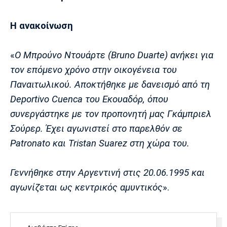
Μουσική
Στήλες
Η ανακοίνωση
Πολιτισμός
Τραγούδια
Πρόγραμμα TV
Ιωνικός
Κηφισιά
Πανσερραϊκός
Cine Spot
«
Ο Μπρούνο Ντουάρτε (Bruno Duarte) ανήκει για
τον επόμενο χρόνο στην οικογένεια του
Running
Παναιτωλικού. Αποκτήθηκε με δανεισμό από τη
Deportivo Cuenca του Εκουαδόρ, όπου
Media
συνεργάστηκε με τον προπονητή μας Γκάμπριελ
Μπαρτσελόνα
Ρεάλ
Ατλέτικο
Μαδρίτης
Μαδρίτης
Παρασκήνιο
Σούρερ. Έχει αγωνιστεί στο παρελθόν σε
Patronato και Tristan Suarez στη χώρα του.
Γεννήθηκε στην Αργεντινή στις 20.06.1995 και
Μάντσεστερ
Τσέλσι
Άρσεναλ
Γιουνάιτεντ
αγωνίζεται ως κεντρικός αμυντικός
».