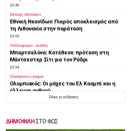
23:45
Εθνικές Μπάσκετ
Εθνική Νεανίδων: Πικρός αποκλεισμός από
τη Λιθουανία στην παράταση
23:35
Ποδόσφαιρο - Διεθνή
Μπαρτσελόνα: Κατέθεσε πρόταση στη
Μάντσεστερ Σίτι για τον Ρόδρι
23:34
Champions League
Ολυμπιακός: Οι μάχες του Ελ Κααμπί και η
έλλειψη ρυθμού
Όλες οι ειδήσεις
23:33
Ποδόσφαιρο - Διεθνή
Συνεχίζει στο MLS ο Σέρχι Ρομπέρτο
ΔΗΜΟΦΙΛΗ
ΣΤΟ ΦΩΣ
23:22