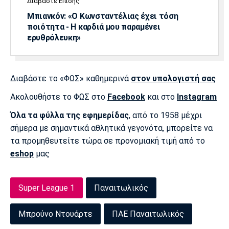
Διαβάστε Επίσης
Λίβερπουλ
Μάντσεστερ
Γιουβέντους
Σίτι
Μπιανκόν: «Ο Κωνσταντέλιας έχει τόση
ποιότητα - Η καρδιά μου παραμένει
ερυθρόλευκη»
Ίντερ
Μίλαν
Μπάγερν
Διαβάστε το «ΦΩΣ» καθημερινά
στον υπολογιστή σας
Ακολουθήστε το ΦΩΣ στο
Facebook
και στο
Instagram
Όλα τα φύλλα της εφημερίδας
, από το 1958 μέχρι
Μπορούσια
Παρί Σεν
Μαρσέιγ
σήμερα με σημαντικά αθλητικά γεγονότα, μπορείτε να
Ντόρτμουντ
Ζερμέν
τα προμηθευτείτε τώρα σε προνομιακή τιμή από το
eshop
μας
Μονακό
Ερυθρός
Τότεναμ
Super League 1
Παναιτωλικός
Αστέρας
Μπρούνο Ντουάρτε
ΠΑΕ Παναιτωλικός