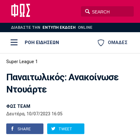
ΔΙΑΒΑΣΤΕ THN
ΕΝΤΥΠΗ ΕΚΔΟΣΗ
ONLINE
ΡΟΗ ΕΙΔΗΣΕΩΝ
ΟΜΑΔΕΣ
Ποδόσφαιρο
Super League 1
ΠΟΔΟΣΦΑΙΡΟ
ΜΠΑΣΚΕΤ
Παναιτωλικός: Ανακοίνωσε
Super League 1
Μπάσκετ
ΒΟΛΕΪ
ΠΟΛΟ
ΣΠΟΡ
Ντουάρτε
Ολυμπιακός
ΑΕΚ
ΠΑΟΚ
Super League 2
Ελλάδα
Ολυμπιακοί Αγώνες
AUTO-MOTO
PLUS
ΦΩΣ TEAM
Γ Εθνική
Εθνική
Βόλεϊ
Δευτέρα, 10/07/2023 16:05
Ελλάδα
EuroLeague
Πόλο
Παναθηναϊκός
Ατρόμητος
Πανιώνιος
SHARE
TWEET
Champions League
ΝΒΑ
Τένις