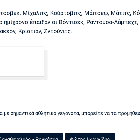
όσβεκ, Μίχαλιτς, Κούρτοβιτς, Μάιτσεφ, Μάτιτς, Κ
ο ημίχρονο έπαιξαν οι Βόντισεκ, Ραντούσα-Λάμπεχτ,
ακέον, Κρίστιαν, Ζντούνιτς.
ρα με σημαντικά αθλητικά γεγονότα, μπορείτε να τα προμηθε
Παναθηναϊκός - Ρογκάσκα
Φώτης Ιωαννίδης