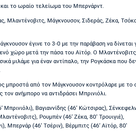
ς και το ωραίο τελείωμα του Μπερνάρντ.
ς, Μλαντένοβιτς, Μάγκνουσον, Σιδεράς, Ζέκα, Τσόκα
γκνουσον έγινε το 3-0 με την παράβαση να δίνεται 
ενό χώρο μετά την πάσα του Αϊτόρ. Ο Μλαντένοβιτς
ικά μιλάμε για έναν αντίπαλο, την Ρογκάσκα που δε
.
οίος μπροστά από τον Μάγκνουσον κοντρόλαρε με το
ς τον ανήμπορο να αντιδράσει Μπρινιόλι.
 Μπρινιόλι), Βαγιαννίδης (46’ Κώτσιρας), Σένκεφελν
Μλαντένοβιτς), Ρουμπέν (46’ Ζέκα, 80' Τρουιγιέ),
), Μπερνάρ (46’ Τσέριν), Βέρμπιτς (46’ Αϊτόρ, 80'