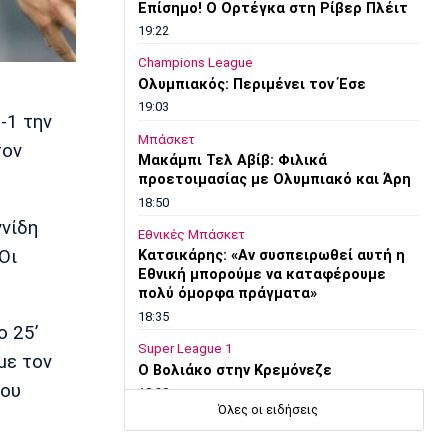
Επίσημο! Ο Ορτέγκα στη Ρίβερ Πλέιτ
19:22
Champions League
Ολυμπιακός: Περιμένει τον Έσε
19:03
-1 την
Μπάσκετ
τον
Μακάμπι Τελ Αβίβ: Φιλικά
προετοιμασίας με Ολυμπιακό και Άρη
18:50
ννίδη
Εθνικές Μπάσκετ
Οι
Κατσικάρης: «Αν συσπειρωθεί αυτή η
Εθνική μπορούμε να καταφέρουμε
πολύ όμορφα πράγματα»
18:35
ο 25’
Super League 1
με τον
Ο Βολιάκο στην Κρεμόνεζε
του
18:20
Όλες οι ειδήσεις
Εθνικές Μπάσκετ
Σπανούλης: «Θα είμαι χαρούμενος με