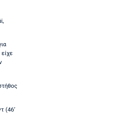
ένα μετάλλιο»
18:05
ϊ,
Super League 1
ΟΦΗ: «Καπνός» 3.000 εισιτήρια για το
Super Cup!
17:50
για
Super League 2
 είχε
AEΛ: Δικός της ο Ανδρέας Μακρής
ν
17:35
Ποδόσφαιρο - Διεθνή
Ολυμπιακός: Το deal με Παλέρμο για
 στήθος
Στρεφέτσα
17:19
Μπάσκετ
τ (46’
Mε Μιλουτίνοφ και Γιόκιτς οι
επιλογές της Σερβίας για τα
προκριματικά του Παγκοσμίου 2027
17:04