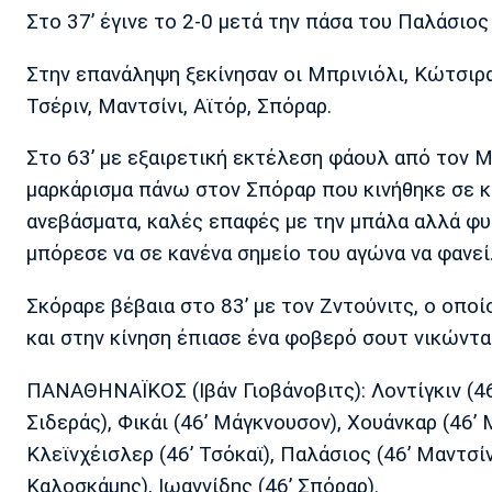
Στο 37’ έγινε το 2-0 μετά την πάσα του Παλάσιο
Στην επανάληψη ξεκίνησαν οι Μπρινιόλι, Κώτσιρα
Τσέριν, Μαντσίνι, Αϊτόρ, Σπόραρ.
Στο 63’ με εξαιρετική εκτέλεση φάουλ από τον Μά
μαρκάρισμα πάνω στον Σπόραρ που κινήθηκε σε κ
ανεβάσματα, καλές επαφές με την μπάλα αλλά φυσ
μπόρεσε να σε κανένα σημείο του αγώνα να φανεί
Σκόραρε βέβαια στο 83’ με τον Ζντούνιτς, ο οπ
και στην κίνηση έπιασε ένα φοβερό σουτ νικώντα
ΠΑΝΑΘΗΝΑΪΚΟΣ (Ιβάν Γιοβάνοβιτς): Λοντίγκιν (46’
Σιδεράς), Φικάι (46’ Μάγκνουσον), Χουάνκαρ (46’ 
Κλεϊνχέισλερ (46’ Τσόκαϊ), Παλάσιος (46’ Μαντσίνι
Καλοσκάμης), Ιωαννίδης (46’ Σπόραρ).