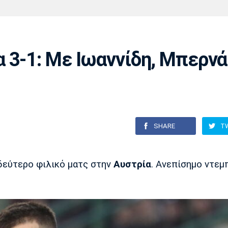
Χάντμπολ
Ηρακλής
Βόλος
Μπορούσια
Παρί Σεν
Ντόρτμουντ
Ζερμέν
 3-1: Με Ιωαννίδη, Μπερνά
Πόρτο
Μπενφίκα
SHARE
T
δεύτερο φιλικό ματς στην
Αυστρία
. Ανεπίσημο ντεμ