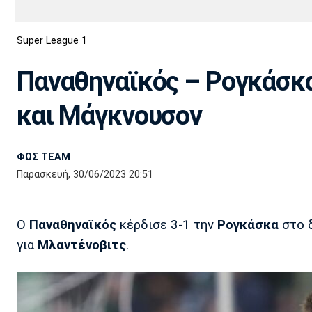
Διεθνή
EuroCup
Super League 1
Euro
Basket League
Απόλλων
Άρης
ΟΦΗ
Παναχαϊκή
Εθνικές Ομάδες
Α2 Μπάσκετ
Σμύρνης
Παναθηναϊκός – Ρογκάσκα
Κύπελλο
FIBA World Cup 2023
Διαιτησία
και Μάγκνουσον
Ποδόσφαιρο Γυναικών
Ιωνικός
Κηφισιά
Πανσερραϊκός
ΦΩΣ TEAM
Παρασκευή, 30/06/2023 20:51
Ο
Παναθηναϊκός
κέρδισε 3-1 την
Ρογκάσκα
στο 
για
Μλαντένοβιτς
.