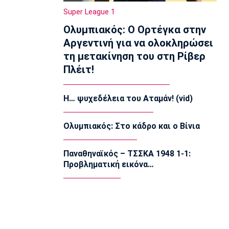
15:50
Super League 1
Κολύμβηση
Ολυμπιακός: Ο Ορτέγκα στην
Ολυμπιακός: Ανακοίνωσε τον
Καράμπελα
Αργεντινή για να ολοκληρώσει
15:35
τη μετακίνηση του στη Ρίβερ
Μπάσκετ Ελλάδα
Πλέιτ!
Μύκονος: Αποχαιρέτησε επτά παίκτες
15:20
Η… ψυχεδέλεια του Αταμάν! (vid)
Εθνικές Μπάσκετ
Eurobasket U18: Με Λιθουανία η Εθνική
Ολυμπιακός: Στο κάδρο και ο Βίνια
Νεανίδων
15:05
Παναθηναϊκός – ΤΣΣΚΑ 1948 1-1:
EuroLeague
Προβληματική εικόνα…
Ο Μπο στη Μπασκόνια
14:50
Μπάσκετ Ελλάδα
Βίκος Ιωαννίνων: Ανακοίνωσε τον
Φρίμαν
14:35