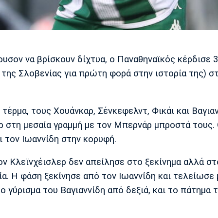
υσον να βρίσκουν δίχτυα, ο Παναθηναϊκός κέρδισε 3
της Σλοβενίας για πρώτη φορά στην ιστορία της) σ
ο τέρμα, τους Χουάνκαρ, Σένκεφελντ, Φικάι και Βαγια
ρ στη μεσαία γραμμή με τον Μπερνάρ μπροστά τους. 
ι τον Ιωαννίδη στην κορυφή.
ον Κλεϊνχέισλερ δεν απείλησε στο ξεκίνημα αλλά στ
ία. Η φάση ξεκίνησε από τον Ιωαννίδη και τελείωσε 
 γύρισμα του Βαγιαννίδη από δεξιά, και το πάτημα 