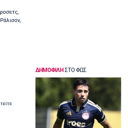
Super League 2
AEΛ: Ενίσχυση με Μακρή και
όροσετς,
Παπαγεωργίου
 Ράλισον,
16:50
Super League 1
Λιβάι Γκαρσία: «Θα ζήσουμε σπουδαίες
στιγμές»
16:35
Ποδόσφαιρο - Διεθνή
Αρτέτα: «Οι παίκτες ήταν έξαλλοι
μετά την ήττα από τη Μπέτις»
ΔΗΜΟΦΙΛΗ
ΣΤΟ ΦΩΣ
16:20
Ποδόσφαιρο - Διεθνή
Σαλάχ: Ανακοινώθηκε από την
Τραμπζονσπόρ η μεταγραφή του!
16:05
υτείτε
Super League 1
Λεβαδειακός: Ενισχύθηκε με τον
Μπαούζα