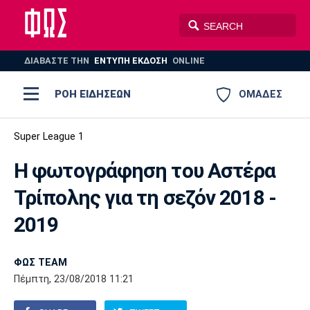
ΔΙΑΒΑΣΤΕ THN
ΕΝΤΥΠΗ ΕΚΔΟΣΗ
ONLINE
ΡΟΗ ΕΙΔΗΣΕΩΝ
ΟΜΑΔΕΣ
Ποδόσφαιρο
Super League 1
ΠΟΔΟΣΦΑΙΡΟ
ΜΠΑΣΚΕΤ
Η φωτογράφηση του Αστέρα
Super League 1
Μπάσκετ
ΒΟΛΕΪ
ΠΟΛΟ
ΣΠΟΡ
Τρίπολης για τη σεζόν 2018 -
Ολυμπιακός
ΑΕΚ
ΠΑΟΚ
Super League 2
Ελλάδα
Ολυμπιακοί Αγώνες
2019
AUTO-MOTO
PLUS
Γ Εθνική
Εθνική
Βόλεϊ
ΦΩΣ TEAM
Ελλάδα
EuroLeague
Πόλο
Παναθηναϊκός
Ατρόμητος
Πανιώνιος
Πέμπτη, 23/08/2018 11:21
Champions League
ΝΒΑ
Τένις