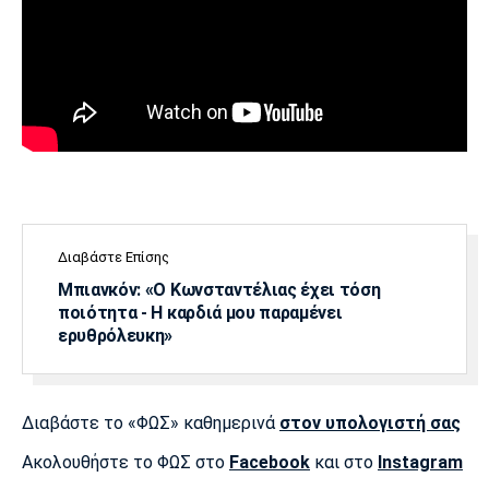
Λίβερπουλ
Μάντσεστερ
Γιουβέντους
Σίτι
Ίντερ
Μίλαν
Μπάγερν
Διαβάστε Επίσης
Μπορούσια
Παρί Σεν
Μαρσέιγ
Ντόρτμουντ
Ζερμέν
Μπιανκόν: «Ο Κωνσταντέλιας έχει τόση
ποιότητα - Η καρδιά μου παραμένει
ερυθρόλευκη»
Μονακό
Ερυθρός
Τότεναμ
Αστέρας
Διαβάστε το «ΦΩΣ» καθημερινά
στον υπολογιστή σας
Ακολουθήστε το ΦΩΣ στο
Facebook
και στο
Instagram