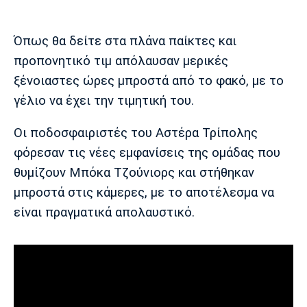
Μουσική
Στήλες
Πολιτισμός
Τραγούδια
Πρόγραμμα TV
Όπως θα δείτε στα πλάνα παίκτες και
Ιωνικός
Κηφισιά
Πανσερραϊκός
προπονητικό τιμ απόλαυσαν μερικές
Cine Spot
ξένοιαστες ώρες μπροστά από το φακό, με το
γέλιο να έχει την τιμητική του.
Running
Οι ποδοσφαιριστές του Αστέρα Τρίπολης
Media
φόρεσαν τις νέες εμφανίσεις της ομάδας που
Μπαρτσελόνα
Ρεάλ
Ατλέτικο
Μαδρίτης
Μαδρίτης
Παρασκήνιο
θυμίζουν Μπόκα Τζούνιορς και στήθηκαν
μπροστά στις κάμερες, με το αποτέλεσμα να
είναι πραγματικά απολαυστικό.
Μάντσεστερ
Τσέλσι
Άρσεναλ
Γιουνάιτεντ