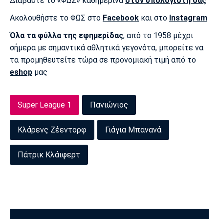
Διαβάστε το «ΦΩΣ» καθημερινά
στον υπολογιστή σας
Πόρτο
Μπενφίκα
Ακολουθήστε το ΦΩΣ στο
Facebook
και στο
Instagram
Όλα τα φύλλα της εφημερίδας
, από το 1958 μέχρι
σήμερα με σημαντικά αθλητικά γεγονότα, μπορείτε να
τα προμηθευτείτε τώρα σε προνομιακή τιμή από το
eshop
μας
Super League 1
Πανιώνιος
Κλάρενς Ζέεντορφ
Γιάγια Μπανανά
Πάτρικ Κλάιφερτ