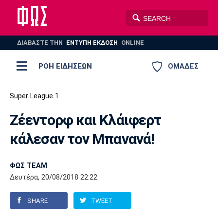
ΔΙΑΒΑΣΤΕ THN
ΕΝΤΥΠΗ ΕΚΔΟΣΗ
ONLINE
ΡΟΗ ΕΙΔΗΣΕΩΝ
ΟΜΑΔΕΣ
Ποδόσφαιρο
Super League 1
ΠΟΔΟΣΦΑΙΡΟ
ΜΠΑΣΚΕΤ
Ζέεντορφ και Κλάιφερτ
Super League 1
Μπάσκετ
ΒΟΛΕΪ
ΠΟΛΟ
ΣΠΟΡ
κάλεσαν τον Μπανανά!
Ολυμπιακός
ΑΕΚ
ΠΑΟΚ
Super League 2
Ελλάδα
Ολυμπιακοί Αγώνες
AUTO-MOTO
PLUS
ΦΩΣ TEAM
Γ Εθνική
Εθνική
Βόλεϊ
Δευτέρα, 20/08/2018 22:22
Ελλάδα
EuroLeague
Πόλο
Παναθηναϊκός
Ατρόμητος
Πανιώνιος
SHARE
TWEET
Champions League
ΝΒΑ
Τένις