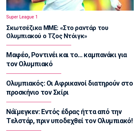
Liga Portugal: «Γκέλα» για τη Σπόρτινγκ
παρά το γκολ του Ιωαννίδη
Super League 1
10:50
Σκωτσέζικα ΜΜΕ: «Στο ραντάρ του
Εθνικές Μπάσκετ
Ολυμπιακού ο Τζος Ντόιγκ»
Ευρωμπάσκετ Κ16: Αυλαία στον όμιλο της
Εθνικής με αντίπαλο την Γεωργία
10:35
Μαφέο, Ροντινέι και το… καμπανάκι για
EuroLeague
τον Ολυμπιακό
Αλλαγή σελίδας στη Βιλερμπάν
10:20
Ολυμπιακός: Οι Αφρικανοί διατηρούν στο
Στοίχημα
προσκήνιο τον Σκίρι
ΦΩΣ στο Στοίχημα: Άσος και γκολ στο
Τάμπερε
Νάϊμεγκεν: Εντός έδρας ήττα από την
10:05
Tελστάρ, πριν υποδεχθεί τον Ολυμπιακό!
NBA
Καβαλίερς: Πιθανή η ανταλλαγή του Σρέντερ
09:50