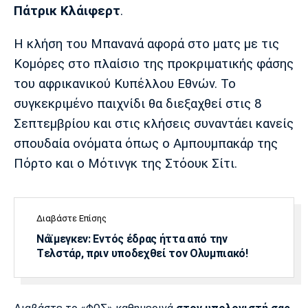
Λίβερπουλ
Μάντσεστερ
Γιουβέντους
Πάτρικ Κλάιφερτ
.
Σίτι
Η κλήση του Μπανανά αφορά στο ματς με τις
Κομόρες στο πλαίσιο της προκριματικής φάσης
του αφρικανικού Κυπέλλου Εθνών. Το
Ίντερ
Μίλαν
Μπάγερν
συγκεκριμένο παιχνίδι θα διεξαχθεί στις 8
Σεπτεμβρίου και στις κλήσεις συναντάει κανείς
σπουδαία ονόματα όπως ο Αμπουμπακάρ της
Πόρτο και ο Μότινγκ της Στόουκ Σίτι.
Μπορούσια
Παρί Σεν
Μαρσέιγ
Ντόρτμουντ
Ζερμέν
Διαβάστε Επίσης
Νάϊμεγκεν: Εντός έδρας ήττα από την
Μονακό
Ερυθρός
Τότεναμ
Tελστάρ, πριν υποδεχθεί τον Ολυμπιακό!
Αστέρας