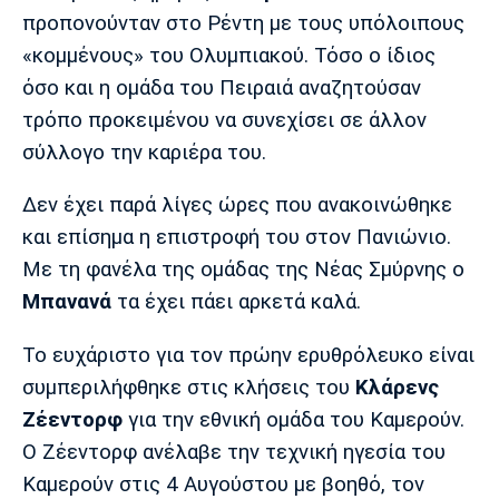
Μουσική
Στήλες
προπονούνταν στο Ρέντη με τους υπόλοιπους
«κομμένους» του Ολυμπιακού. Τόσο ο ίδιος
Πολιτισμός
Τραγούδια
Πρόγραμμα TV
όσο και η ομάδα του Πειραιά αναζητούσαν
Ιωνικός
Κηφισιά
Πανσερραϊκός
Cine Spot
τρόπο προκειμένου να συνεχίσει σε άλλον
σύλλογο την καριέρα του.
Running
Δεν έχει παρά λίγες ώρες που ανακοινώθηκε
Media
και επίσημα η επιστροφή του στον Πανιώνιο.
Μπαρτσελόνα
Ρεάλ
Ατλέτικο
Μαδρίτης
Μαδρίτης
Με τη φανέλα της ομάδας της Νέας Σμύρνης ο
Παρασκήνιο
Μπανανά
τα έχει πάει αρκετά καλά.
Το ευχάριστο για τον πρώην ερυθρόλευκο είναι
Μάντσεστερ
Τσέλσι
Άρσεναλ
συμπεριλήφθηκε στις κλήσεις του
Κλάρενς
Γιουνάιτεντ
Ζέεντορφ
για την εθνική ομάδα του Καμερούν.
Ο Ζέεντορφ ανέλαβε την τεχνική ηγεσία του
Καμερούν στις 4 Αυγούστου με βοηθό, τον