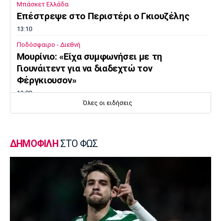
Μπάσκετ Ελλάδα
Επέστρεψε στο Περιστέρι ο Γκιουζέλης
13:10
Ποδόσφαιρο - Διεθνή
Μουρίνιο: «Είχα συμφωνήσει με τη
Γιουνάιτεντ για να διαδεχτώ τον
Φέργκιουσον»
13:00
Όλες οι ειδήσεις
Επικαιρότητα
Πύρινη λαίλαπα στον Κουβαρά Αττικής
12:50
ΔΗΜΟΦΙΛΗ
ΣΤΟ ΦΩΣ
Europa League
Βίτορ Μπρούνο: «Μεγάλη πρόκληση για εμάς
η ρεβάνς με τον ΠΑΟΚ»
12:40
Μπάσκετ Ελλάδα
Στην Καρδίτσα ο Τζόρνταν ΜακΡέι