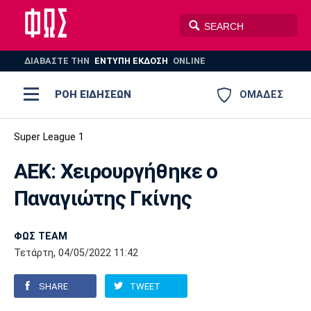
ΔΙΑΒΑΣΤΕ THN
ΕΝΤΥΠΗ ΕΚΔΟΣΗ
ONLINE
ΡΟΗ ΕΙΔΗΣΕΩΝ
ΟΜΑΔΕΣ
Ποδόσφαιρο
Super League 1
ΠΟΔΟΣΦΑΙΡΟ
ΜΠΑΣΚΕΤ
ΑΕΚ: Χειρουργήθηκε ο
Super League 1
Μπάσκετ
ΒΟΛΕΪ
ΠΟΛΟ
ΣΠΟΡ
Παναγιώτης Γκίνης
Ολυμπιακός
ΑΕΚ
ΠΑΟΚ
Super League 2
Ελλάδα
Ολυμπιακοί Αγώνες
AUTO-MOTO
PLUS
ΦΩΣ TEAM
Γ Εθνική
Εθνική
Βόλεϊ
Τετάρτη, 04/05/2022 11:42
Ελλάδα
EuroLeague
Πόλο
Παναθηναϊκός
Ατρόμητος
Πανιώνιος
SHARE
TWEET
Champions League
ΝΒΑ
Τένις