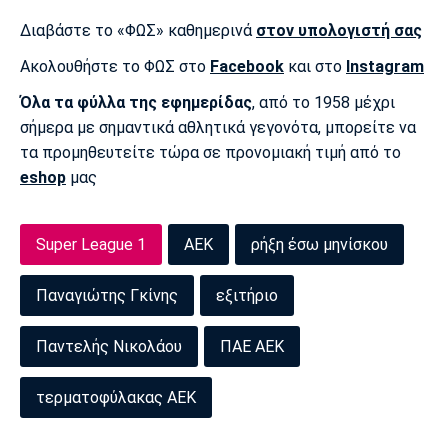
Πόρτο
Μπενφίκα
Διαβάστε το «ΦΩΣ» καθημερινά
στον υπολογιστή σας
Ακολουθήστε το ΦΩΣ στο
Facebook
και στο
Instagram
Όλα τα φύλλα της εφημερίδας
, από το 1958 μέχρι
σήμερα με σημαντικά αθλητικά γεγονότα, μπορείτε να
τα προμηθευτείτε τώρα σε προνομιακή τιμή από το
eshop
μας
Super League 1
ΑΕΚ
ρήξη έσω μηνίσκου
Παναγιώτης Γκίνης
εξιτήριο
Παντελής Νικολάου
ΠΑΕ ΑΕΚ
τερματοφύλακας ΑΕΚ