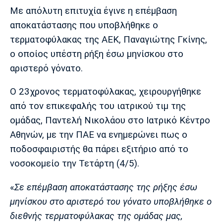
Μουσική
Στήλες
Με απόλυτη επιτυχία έγινε η επέμβαση
αποκατάστασης που υποβλήθηκε ο
Πολιτισμός
Τραγούδια
Πρόγραμμα TV
τερματοφύλακας της ΑΕΚ, Παναγιώτης Γκίνης,
Ιωνικός
Κηφισιά
Πανσερραϊκός
Cine Spot
ο οποίος υπέστη ρήξη έσω μηνίσκου στο
αριστερό γόνατο.
Running
Ο 23χρονος τερματοφύλακας, χειρουργήθηκε
Media
από τον επικεφαλής του ιατρικού τιμ της
Μπαρτσελόνα
Ρεάλ
Ατλέτικο
Μαδρίτης
Μαδρίτης
ομάδας, Παντελή Νικολάου στο Ιατρικό Κέντρο
Παρασκήνιο
Αθηνών, με την ΠΑΕ να ενημερώνει πως ο
ποδοσφαιριστής θα πάρει εξιτήριο από το
νοσοκομείο την Τετάρτη (4/5).
Μάντσεστερ
Τσέλσι
Άρσεναλ
Γιουνάιτεντ
«
Σε επέμβαση αποκατάστασης της ρήξης έσω
μηνίσκου στο αριστερό του γόνατο υποβλήθηκε ο
διεθνής τερματοφύλακας της ομάδας μας,