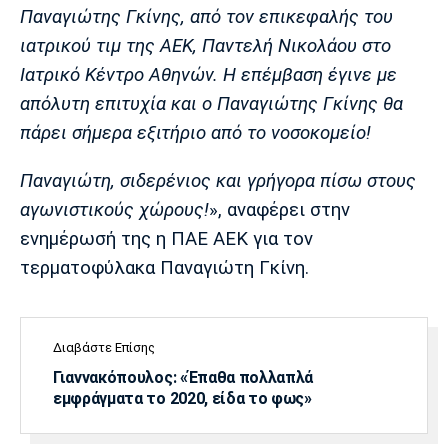
Λίβερπουλ
Μάντσεστερ
Γιουβέντους
Παναγιώτης Γκίνης, από τον επικεφαλής του
Σίτι
ιατρικού τιμ της ΑΕΚ, Παντελή Νικολάου στο
Ιατρικό Κέντρο Αθηνών. Η επέμβαση έγινε με
απόλυτη επιτυχία και ο Παναγιώτης Γκίνης θα
Ίντερ
Μίλαν
Μπάγερν
πάρει σήμερα εξιτήριο από το νοσοκομείο!
Παναγιώτη, σιδερένιος και γρήγορα πίσω στους
αγωνιστικούς χώρους!
», αναφέρει στην
ενημέρωσή της η ΠΑΕ ΑΕΚ για τον
Μπορούσια
Παρί Σεν
Μαρσέιγ
Ντόρτμουντ
Ζερμέν
τερματοφύλακα Παναγιώτη Γκίνη.
Διαβάστε Επίσης
Μονακό
Ερυθρός
Τότεναμ
Αστέρας
Γιαννακόπουλος: «Έπαθα πολλαπλά
εμφράγματα το 2020, είδα το φως»