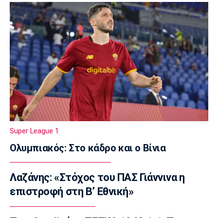
23:35
Europa League
Μπρούνο: «Δουλέψαμε καλά στην άμυνα»
23:32
Ποδόσφαιρο - Διεθνή
Κακή εβδομάδα για τη βαθμολογία της UEFA
23:23
Γ Εθνική
Αστέρας Βάρης: Νέες προσθήκες στο
ρόστερ
Super League 1
23:20
Ολυμπιακός: Στο κάδρο και ο Βίνια
Conference League
Conference League: Τρομερό διπλό η Τρόμσο
Λαζάνης: «Στόχος του ΠΑΣ Γιάννινα η
στο Κλουζ
επιστροφή στη Β’ Εθνική»
23:16
Γ Εθνική