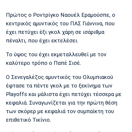
Μουσική
Στήλες
Πρώτος ο Ροντρίγκο Ναουέλ Εραμούσπε, ο
Πολιτισμός
Τραγούδια
Πρόγραμμα TV
κεντρικός αμυντικός του ΠΑΣ Γιάννινα, που
Ιωνικός
Κηφισιά
Πανσερραϊκός
Cine Spot
έχει πετύχει έξι γκολ χάρη σε ισάριθμα
πέναλτι, που έχει εκτελέσει.
Running
Το ύψος του έχει εκμεταλλευθεί με τον
Media
καλύτερο τρόπο ο Παπέ Σισέ.
Μπαρτσελόνα
Ρεάλ
Ατλέτικο
Μαδρίτης
Μαδρίτης
Παρασκήνιο
Ο Σενεγαλέζος αμυντικός του Ολυμπιακού
έφτασε τα πέντε γκολ με το ξεκίνημα των
Playoffs και μάλιστα έχει πετύχει τέσσερα με
Μάντσεστερ
Τσέλσι
Άρσεναλ
κεφαλιά. Συναγωνίζεται για την πρώτη θέση
Γιουνάιτεντ
των σκόρερ με κεφαλιά τον συμπαίκτη του
επιθετικό Τικίνιο.