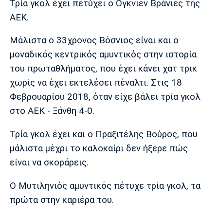
Τρία γκολ έχει πετύχει ο Όγκνιεν Βράνιες της
Λίβερπουλ
Μάντσεστερ
Γιουβέντους
Σίτι
ΑΕΚ.
Μάλιστα ο 33χρονος Βόσνιος είναι και ο
μοναδικός κεντρικός αμυντικός στην ιστορία
Ίντερ
Μίλαν
Μπάγερν
του πρωταθλήματος, που έχει κάνει χατ τρικ
χωρίς να έχει εκτελέσει πέναλτι. Στις 18
Φεβρουαρίου 2018, όταν είχε βάλει τρία γκολ
στο ΑΕΚ - Ξάνθη 4-0.
Μπορούσια
Παρί Σεν
Μαρσέιγ
Ντόρτμουντ
Ζερμέν
Τρία γκολ έχει και ο Πραξιτέλης Βούρος, που
μάλιστα μέχρι το καλοκαίρι δεν ήξερε πώς
είναι να σκοράρεις.
Μονακό
Ερυθρός
Τότεναμ
Αστέρας
Ο Μυτιληνιός αμυντικός πέτυχε τρία γκολ, τα
πρώτα στην καριέρα του.