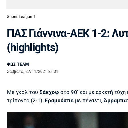
Διεθνή
EuroCup
Super League 1
Euro
Basket League
Απόλλων
Άρης
ΟΦΗ
Παναχαϊκή
Εθνικές Ομάδες
Α2 Μπάσκετ
Σμύρνης
ΠΑΣ Γιάννινα-ΑΕΚ 1-2: Λυ
Κύπελλο
FIBA World Cup 2023
Διαιτησία
(highlights)
Ποδόσφαιρο Γυναικών
Ιωνικός
Κηφισιά
Πανσερραϊκός
ΦΩΣ TEAM
Σάββατο, 27/11/2021 21:31
Με γκολ του
Σάκχοφ
στο 90' και με αρκετή τύχη
τρίποντο (2-1).
Εραμούσπε
με πέναλτι,
Άμραμπα