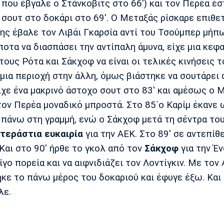
που έβγαλε ο Στάνκοβιτς στο 66') και τον Περέα έσ
 σουτ στο δοκάρι στο 69'. Ο Μεταξάς ρίσκαρε επιθε
ίκης έβαλε τον Λιβάι Γκαρσία αντί του Τσούμπερ μήπ
οτα να διασπάσει την αντίπαλη άμυνα, είχε μια κεφ
τους Ρότα και Σάκχοφ να είναι οι τελικές κινήσεις τ
 μια περιοχή στην άλλη, όμως βιάστηκε να σουτάρει 
ίχε ένα μακρινό άστοχο σουτ στο 83' και αμέσως ο 
τον Περέα μοναδικό μπροστά. Στο 85΄ο Καρίμ έκανε 
 πάνω στη γραμμή, ενώ ο Σάκχοφ μετά τη σέντρα του
τεράστια ευκαιρία
για την ΑΕΚ. Στο 89' σε αντεπίθ
Και στο 90' ήρθε το γκολ από τον
Σάκχοφ
για την Έ
ίγο πορεία και να αιφνιδιάζει τον Λοντίγκιν. Με τον
ήκε το πάνω μέρος του δοκαριού και έφυγε έξω. Και
λε.