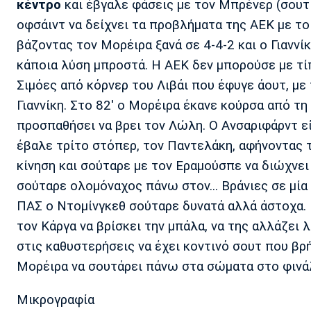
κέντρο
και έβγαλε φάσεις με τον Μπρένερ (σουτ 
οφσάιντ να δείχνει τα προβλήματα της ΑΕΚ με το
βάζοντας τον Μορέιρα ξανά σε 4-4-2 και ο Γιανν
κάποια λύση μπροστά. Η ΑΕΚ δεν μπορούσε με τίπ
Σιμόες από κόρνερ του Λιβάι που έφυγε άουτ, με 
Γιαννίκη. Στο 82' ο Μορέιρα έκανε κούρσα από τη
προσπαθήσει να βρει τον Λώλη. Ο Ανσαριφάρντ ε
έβαλε τρίτο στόπερ, τον Παντελάκη, αφήνοντας 
κίνηση και σούταρε με τον Εραμούσπε να διώχνει
σούταρε ολομόναχος πάνω στον... Βράνιες σε μία
ΠΑΣ ο Ντομίνγκεθ σούταρε δυνατά αλλά άστοχα. 
τον Κάργα να βρίσκει την μπάλα, να της αλλάζει λ
στις καθυστερήσεις να έχει κοντινό σουτ που βρ
Μορέιρα να σουτάρει πάνω στα σώματα στο φινά
Μικρογραφία