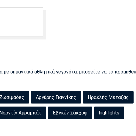
ρα με σημαντικά αθλητικά γεγονότα, μπορείτε να τα προμηθε
 Ζωσιμάδες
Αργύρης Γιαννίκης
Ηρακλής Μεταξάς
Νορντίν Αμραμπάτ
Εβγκέν Σάκχοφ
highlights