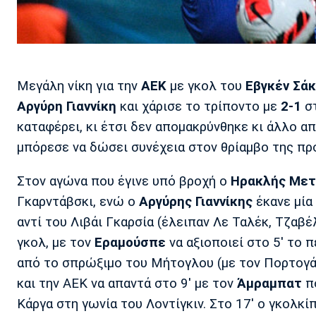
Μεγάλη νίκη για την
ΑΕΚ
με γκολ του
Εβγκέν Σά
Αργύρη Γιαννίκη
και χάρισε το τρίποντο με
2-1
στ
καταφέρει, κι έτσι δεν απομακρύνθηκε κι άλλο α
μπόρεσε να δώσει συνέχεια στον θρίαμβο της πρ
Στον αγώνα που έγινε υπό βροχή ο
Ηρακλής Μετ
Γκαρντάβσκι, ενώ ο
Αργύρης
Γιαννίκης
έκανε μία
αντί του Λιβάι Γκαρσία (έλειπαν Λε Ταλέκ, Τζαβέ
γκολ, με τον
Εραμούσπε
να αξιοποιεί στο 5' το 
από το σπρώξιμο του Μήτογλου (με τον Πορτογά
και την ΑΕΚ να απαντά στο 9' με τον
Άμραμπατ
πο
Κάργα στη γωνία του Λοντίγκιν. Στο 17' ο γκολκ