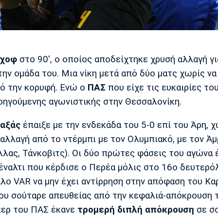
κχοφ
στο 90', ο οποίος αποδείχτηκε χρυσή αλλαγή γι
ην ομάδα του. Μια νίκη μετά από δύο ματς χωρίς να 
πό την κορυφή. Ενώ ο
ΠΑΣ
που είχε τις ευκαιρίες του
οηγούμενης αγωνιστικής στην Θεσσαλονίκη.
αξάς
έπαιξε με την ενδεκάδα του 5-0 επί του Άρη, χ
 αλλαγή από το ντέρμπι με τον Ολυμπιακό, με τον Ά
λλας, Τάνκοβιτς). Οι δύο πρώτες φάσεις του αγώνα 
πέναλτι που κέρδισε ο Περέα μόλις στο 16ο δευτερόλ
λο VAR να μην έχει αντίρρηση στην απόφαση του Κα
υ σούταρε απευθείας από την κεφαλιά-απόκρουση 
ίπερ του ΠΑΣ έκανε
τρομερή διπλή απόκρουση
σε σ