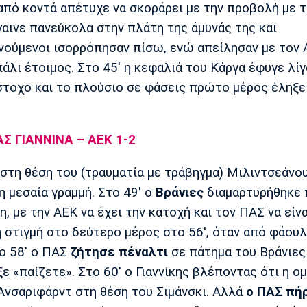
από κοντά απέτυχε να σκοράρει με την προβολή με 
γαινε πανεύκολα στην πλάτη της άμυνάς της και
νούμενοι ισορρόπησαν πίσω, ενώ απείλησαν με τον
πάλι έτοιμος. Στο 45' η κεφαλιά του Κάργα έφυγε λίγ
στοχο και το πλούσιο σε φάσεις πρώτο μέρος έληξε
ΑΣ ΓΙΑΝΝΙΝΑ – ΑΕΚ 1-2
στη θέση του (τραυματία με τράβηγμα) Μιλιντσεάνου
 μεσαία γραμμή. Στο 49' ο
Βράνιες
διαμαρτυρήθηκε 
η, με την ΑΕΚ να έχει την κατοχή και τον ΠΑΣ να είν
 στιγμή στο δεύτερο μέρος στο 56', όταν από φάουλ
το 58' ο ΠΑΣ
ζήτησε πέναλτι
σε πάτημα του Βράνιες
ε «παίζετε». Στο 60' ο Γιαννίκης βλέποντας ότι η ο
 Ανσαριφάρντ στη θέση του Σιμάνσκι. Αλλά
ο ΠΑΣ πή