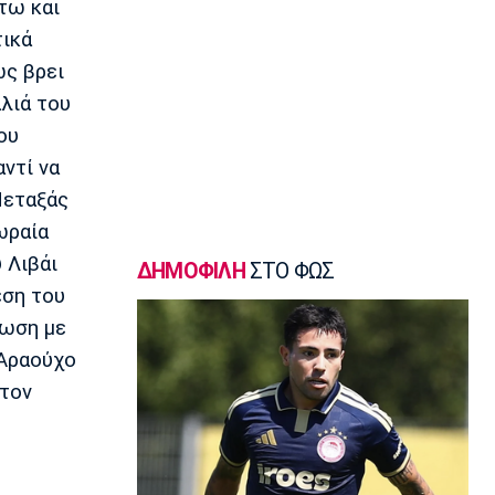
τω και
12:50
τικά
Βόλεϊ Α Γυναικών
ως βρει
Εθνική Γυναικών: Ισόπαλο το φιλικό με
τη Σουηδία
αλιά του
12:35
ου
Super League 1
αντί να
ΑΕΚ: Γνωστοποίησε την απόκτηση του
Μεταξάς
Βιτάλις
12:20
ωραία
Ποδόσφαιρο - Διεθνή
 Λιβάι
ΔΗΜΟΦΙΛΗ
ΣΤΟ ΦΩΣ
Επίσημο: Στην Παλέρμο ο Στρεφέτσα
εση του
12:05
νωση με
Μπάσκετ Α1 Γυναικών
 Αραούχο
Αθηναϊκός: Παρελθόν η Ταμπάκου
 τον
11:50
EuroLeague
Dubai BC: Πήρε τον Σενγκέλια
11:35