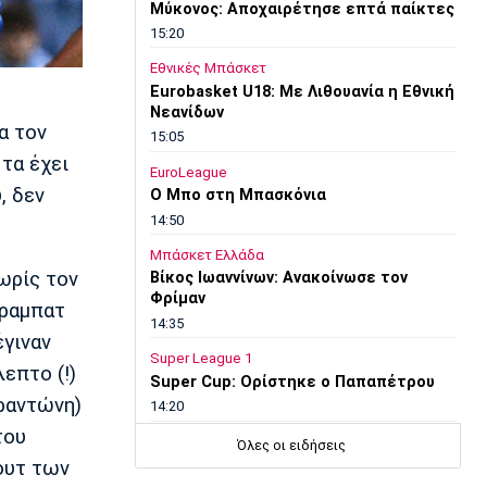
Μύκονος: Αποχαιρέτησε επτά παίκτες
15:20
Εθνικές Μπάσκετ
Eurobasket U18: Με Λιθουανία η Εθνική
Νεανίδων
α τον
15:05
τα έχει
EuroLeague
, δεν
Ο Μπο στη Μπασκόνια
14:50
Μπάσκετ Ελλάδα
ωρίς τον
Βίκος Ιωαννίνων: Ανακοίνωσε τον
Φρίμαν
μραμπατ
14:35
έγιναν
Super League 1
επτο (!)
Super Cup: Ορίστηκε ο Παπαπέτρου
ραντώνη)
14:20
του
Γ Εθνική
Όλες οι ειδήσεις
Λαζάνης: «Στόχος του ΠΑΣ Γιάννινα η
ουτ των
επιστροφή στη Β’ Εθνική»