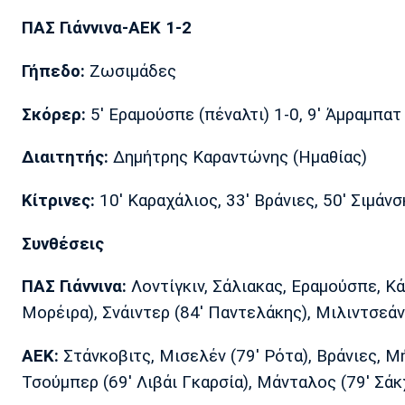
ΠΑΣ Γιάννινα-ΑΕΚ 1-2
Γήπεδο:
Ζωσιμάδες
Σκόρερ:
5' Εραμούσπε (πέναλτι) 1-0, 9' Άμραμπατ
Διαιτητής:
Δημήτρης Καραντώνης (Ημαθίας)
Κίτρινες:
10' Καραχάλιος, 33' Βράνιες, 50' Σιμάνσ
Συνθέσεις
ΠΑΣ Γιάννινα:
Λοντίγκιν, Σάλιακας, Εραμούσπε, Κά
Μορέιρα), Σνάιντερ (84' Παντελάκης), Μιλιντσεά
ΑΕΚ:
Στάνκοβιτς, Μισελέν (79' Ρότα), Βράνιες, Μή
Τσούμπερ (69' Λιβάι Γκαρσία), Μάνταλος (79' Σά