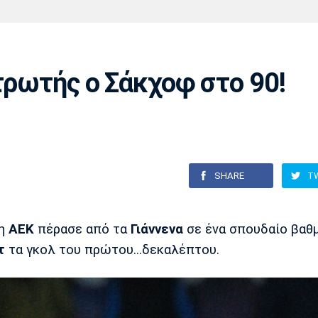
Χάντμπολ
Ηρακλής
Βόλος
Μπορούσια
Παρί Σεν
Ντόρτμουντ
Ζερμέν
τρωτής ο Σάκχοφ στο 90!
Πόρτο
Μπενφίκα
SHARE
T
 η
ΑΕΚ
πέρασε από τα
Γιάννενα
σε ένα σπουδαίο βαθ
τ
τα γκολ του πρώτου...δεκαλέπτου.