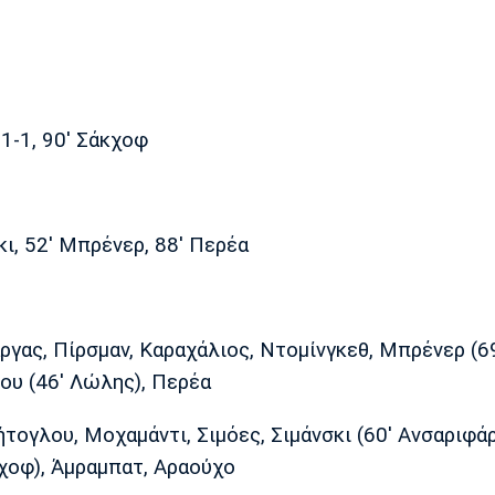
 1-1, 90' Σάκχοφ
κι, 52' Μπρένερ, 88' Περέα
ργας, Πίρσμαν, Καραχάλιος, Ντομίνγκεθ, Μπρένερ (6
νου (46' Λώλης), Περέα
τογλου, Μοχαμάντι, Σιμόες, Σιμάνσκι (60' Ανσαριφάρ
κχοφ), Άμραμπατ, Αραούχο