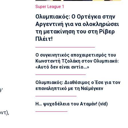
Στίβος
Super League 1
Παγκόσμιο Πρωτάθλημα Κ20: Ο
Ολυμπιακός: Ο Ορτέγκα στην
Κανοντζιάν δέκατος στον τελικό,
ρεκόρ και πρόκριση για τη Σαμολοδά
Αργεντινή για να ολοκληρώσει
11:20
τη μετακίνηση του στη Ρίβερ
Ποδόσφαιρο - Εθνικές Ομάδες
Πλέιτ!
FIFA: Η «συγγνώμη» προς τις 211
ομοσπονδίες και η στήριξη σε
Ινφαντίνο
Ο συγκινητικός αποχαιρετισμός του
Κωνσταντή Τζολάκη στον Ολυμπιακό:
11:11
«Αυτό δεν είναι αντίο...»
Παρασκήνιο
Όταν ο Στραβίνσκι διασκέδαζε με τη
μουσική του Τσάρλι Πάρκερ
Ολυμπιακός: Διαθέσιμος ο Έσε για τον
11:05
επαναληπτικό με τη Ναϊμέγκεν
9'
NBA
Ο Γουόκερ επέστρεψε στο ΝΒΑ
Η… ψυχεδέλεια του Αταμάν! (vid)
10:50
ντ),
EuroLeague
Χάποελ Τελ Αβίβ: Ανακοίνωσε τον