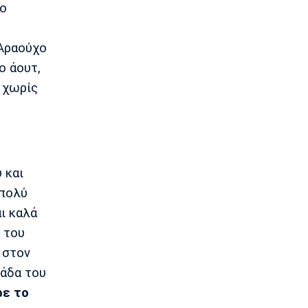
το
14:05
Εθνικές Μπάσκετ
 Αραούχο
Eurobasket U16: Τζάμπολ στα Ιωάννινα
ο άουτ,
13:50
 χωρίς
EuroLeague
Μακάμπι Τελ Αβίβ: Ενισχύθηκε με τον
Μπέικοτ
13:35
Super League 1
Βιτάλις: «Θα δώσω τα πάντα για την
 και
ΑΕΚ»
πολύ
13:20
αι καλά
Στοίχημα
 του
ΦΩΣ στο Στοίχημα: Ανώτερη η
Κραϊόβα
 στον
13:05
μάδα του
Super League 1
ρε το
Επίσημο: Στον ΠΑΟΚ ο Γιαννούλης