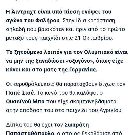
Λίβερπουλ
Μάντσεστερ
Γιουβέντους
Σίτι
Η Άιντραχτ είναι υπό πίεση ενόψει του
αγώνα του Φαλήρου.
Στην ίδια κατάσταση
δηλαδή που βρισκόταν και πριν από το πρώτο
μεταξύ τους παιχνίδι στις 21 Οκτωβρίου.
Ίντερ
Μίλαν
Μπάγερν
Το ζητούμενο λοιπόν για τον Ολυμπιακό είναι
να μην της ξαναδώσει «οξυγόνο», όπως είχε
κάνει και στο ματς της Γερμανίας.
Μπορούσια
Παρί Σεν
Μαρσέιγ
Ντόρτμουντ
Ζερμέν
Οι «ερυθρόλευκοι» θα παραταχθούν δίχως τον
Παπέ
Σισέ
. Το κενό του θα καλύψει ο
Ουσεϊνού
Μπα
που είχε σκαμπανεβάσματα
Μονακό
Ερυθρός
Τότεναμ
στην απόδοσή του στο παιχνίδι του Αγρινίου.
Αστέρας
Δίπλα του θα έχει τον
Σωκράτη
Παπασταθόπουλο
, ο οποίος ξεκαθάρισε από