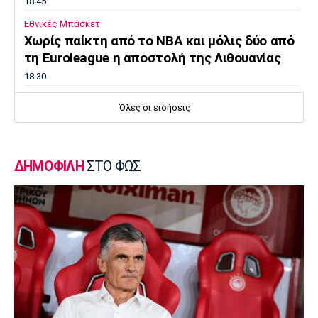
18:45
Εθνικές Μπάσκετ
Χωρίς παίκτη από το ΝΒΑ και μόλις δύο από
τη Euroleague η αποστολή της Λιθουανίας
18:30
Μπάσκετ Ελλάδα
Όλες οι ειδήσεις
Μοκόκα: «Να χτίσουμε κάτι μεγάλο -
Ασύγκριτη η ενέργεια που θα βγάλω»
18:15
ΔΗΜΟΦΙΛΗ
ΣΤΟ ΦΩΣ
Εθνικές Μπάσκετ
Ισπανία - Ελλάδα 96-86: Ήττα στην πρεμιέρα
του Ευrobasket U16
18:04
Ποδόσφαιρο - Διεθνή
Η Νορβηγία καλεί τον Ινφαντίνο να
παραιτηθεί
18:00