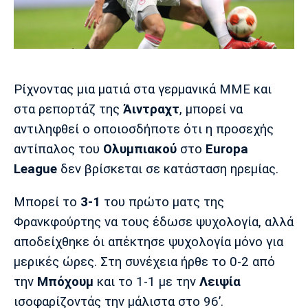
Μουσική
Στήλες
Πολιτισμός
Τραγούδια
Πρόγραμμα TV
Ιωνικός
Κηφισιά
Πανσερραϊκός
Cine Spot
Ρίχνοντας μια ματιά στα γερμανικά ΜΜΕ και
Running
στα ρεπορτάζ της
Άιντραχτ
, μπορεί να
αντιληφθεί ο οποιοσδήποτε ότι η προσεχής
Media
αντίπαλος του
Ολυμπιακού
στο
Europa
Μπαρτσελόνα
Ρεάλ
Ατλέτικο
Μαδρίτης
Μαδρίτης
League
δεν βρίσκεται σε κατάσταση ηρεμίας.
Παρασκήνιο
Μπορεί το
3-1
του πρώτο ματς της
Φρανκφούρτης να τους έδωσε ψυχολογία, αλλά
Μάντσεστερ
Τσέλσι
Άρσεναλ
αποδείχθηκε όι απέκτησε ψυχολογία μόνο για
Γιουνάιτεντ
μερικές ώρες. Στη συνέχεια ήρθε το 0-2 από
την
Μπόχουμ
και το 1-1 με την
Λειψία
ισοφαρίζοντάς την μάλιστα στο 96’.