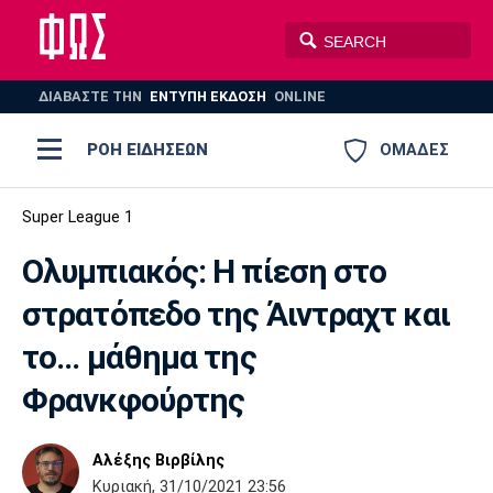
ΔΙΑΒΑΣΤΕ THN
ΕΝΤΥΠΗ ΕΚΔΟΣΗ
ONLINE
ΡΟΗ ΕΙΔΗΣΕΩΝ
ΟΜΑΔΕΣ
Ποδόσφαιρο
Super League 1
ΠΟΔΟΣΦΑΙΡΟ
ΜΠΑΣΚΕΤ
Ολυμπιακός: Η πίεση στο
Super League 1
Μπάσκετ
ΒΟΛΕΪ
ΠΟΛΟ
ΣΠΟΡ
στρατόπεδο της Άιντραχτ και
Ολυμπιακός
ΑΕΚ
ΠΑΟΚ
Super League 2
Ελλάδα
Ολυμπιακοί Αγώνες
το... μάθημα της
AUTO-MOTO
PLUS
Γ Εθνική
Εθνική
Βόλεϊ
Φρανκφούρτης
Ελλάδα
EuroLeague
Πόλο
Παναθηναϊκός
Ατρόμητος
Πανιώνιος
Αλέξης Βιρβίλης
Κυριακή, 31/10/2021 23:56
Champions League
ΝΒΑ
Τένις