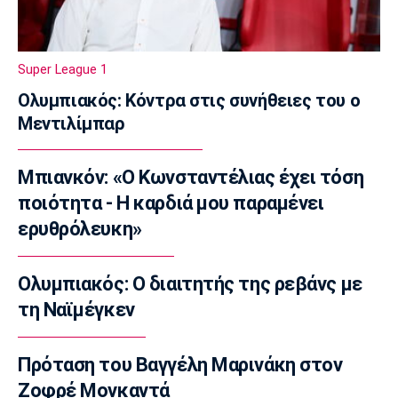
Super League 1
Ολυμπιακός: Στα «ερυθρόλευκα» ο γιός του
Τζιοβάνι!
Super League 1
17:56
Ολυμπιακός: Κόντρα στις συνήθειες του ο
Super League 2
Μεντιλίμπαρ
Στον Πανσερραϊκό ο Μπίτζιος
17:45
Μπιανκόν: «Ο Κωνσταντέλιας έχει τόση
Super League 1
Γιαννούλης: «Δεν βλέπω την... ώρα να παίξω»
ποιότητα - Η καρδιά μου παραμένει
(vid)
ερυθρόλευκη»
17:30
Βόλεϊ Ευρώπη
Ολυμπιακός: Ο διαιτητής της ρεβάνς με
Φιλική ήττα της Εθνικής γυναικών από την
τη Ναϊμέγκεν
Ιταλία
17:15
Πρόταση του Βαγγέλη Μαρινάκη στον
Σπορ
Ιστιοπλοΐα: Αναβλήθηκαν οι χθεσινές
Ζοφρέ Μονκαντά