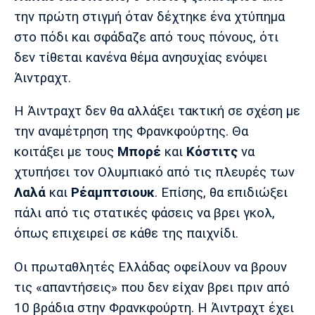
την πρώτη στιγμή όταν δέχτηκε ένα χτύπημα
Πόρτο
Μπενφίκα
στο πόδι και σφάδαζε από τους πόνους, ότι
δεν τίθεται κανένα θέμα ανησυχίας ενόψει
Άιντραχτ.
Η Άιντραχτ δεν θα αλλάξει τακτική σε σχέση με
την αναμέτρηση της Φρανκφούρτης. Θα
κοιτάξει με τους
Μπορέ
και
Κόστιτς
να
χτυπήσει τον Ολυμπιακό από τις πλευρές των
Λαλά
και
Ρέαμπτσιουκ
. Επίσης, θα επιδιώξει
πάλι από τις στατικές φάσεις να βρει γκολ,
όπως επιχειρεί σε κάθε της παιχνίδι.
Οι πρωταθλητές Ελλάδας οφείλουν να βρουν
τις «απαντήσεις» που δεν είχαν βρει πριν από
10 βράδια στην Φρανκφούρτη. Η Άιντραχτ έχει