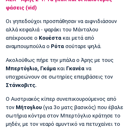
Λίβερπουλ
Μάντσεστερ
Γιουβέντους
φάσεις (vid)
Σίτι
Οι γηπεδούχοι προσπάθησαν να αιφνιδιάσουν
αλλά κεφαλιά - ψαράκι του Μάνταλου
Ίντερ
Μίλαν
Μπάγερν
απέκρουσε ο
Κουέστα
και μετά από
αναμπουμπούλα ο
Ρότα
σούταρε ψηλά.
Ακολούθως πήρε την μπάλα ο Άρης με τους
Μπερτόγλιο, Γκάμα
και
Γκανέα
να
Μπορούσια
Παρί Σεν
Μαρσέιγ
Ντόρτμουντ
Ζερμέν
υποχρεώνουν σε σωτηρίες επεμβάσεις τον
Στάνκοβιτς.
Ο Αυστριακός κίπερ συνεπικουρούμενος από
Μονακό
Ερυθρός
Τότεναμ
τον
Μήτογλου
(για 3ο ματς βασικός) που έβαλε
Αστέρας
σωτήρια κόντρα στον Μπερτόγλιο κράτησε το
μηδέν, με τον νεαρό αμυντικό να πετυχαίνει το