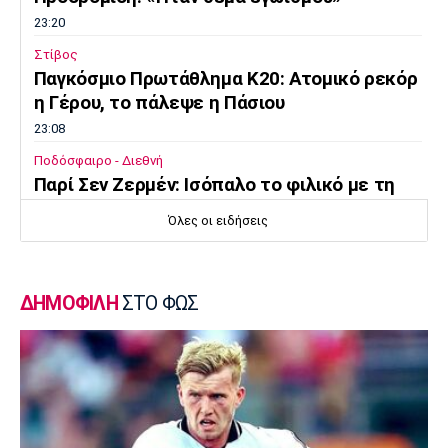
23:20
Στίβος
Παγκόσμιο Πρωτάθλημα Κ20: Ατομικό ρεκόρ
η Γέρου, το πάλεψε η Πάσιου
23:08
Ποδόσφαιρο - Διεθνή
Παρί Σεν Ζερμέν: Ισόπαλο το φιλικό με τη
Μάντσεστερ Γιουνάιτεντ
Όλες οι ειδήσεις
22:55
Ποδόσφαιρο - Διεθνή
Σκωτία: «Δύο στα δύο» η Σεντ Μίρεν, πρώτη
ΔΗΜΟΦΙΛΗ
ΣΤΟ ΦΩΣ
νίκη για Νταντί
22:40
Επικαιρότητα
Τραγωδία στην Πάρο: Παιδί 4 ετών πνίγηκε
σε πισίνα
22:25