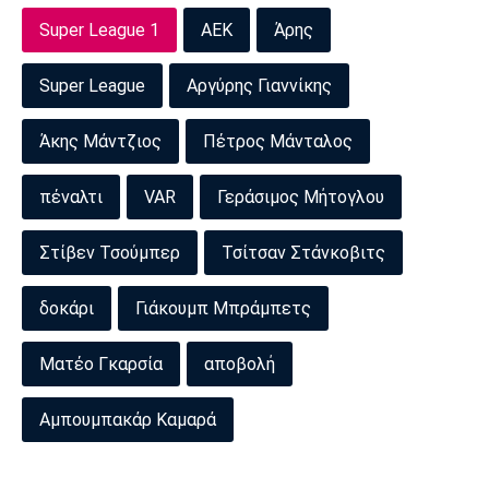
Super League 1
ΑΕΚ
Άρης
Super League
Αργύρης Γιαννίκης
Άκης Μάντζιος
Πέτρος Μάνταλος
πέναλτι
VAR
Γεράσιμος Μήτογλου
Στίβεν Τσούμπερ
Τσίτσαν Στάνκοβιτς
δοκάρι
Γιάκουμπ Μπράμπετς
Ματέο Γκαρσία
αποβολή
Αμπουμπακάρ Καμαρά