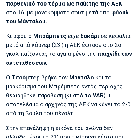
παρθενικό του τέρμα ως παίκτης της ΑΕΚ
Πόρτο
Μπενφίκα
στο 16' με μονοκόμματο σουτ μετά από
φάουλ
του Μάνταλου.
Κι αφού ο
Μπράμπετς
είχε
δοκάρι
σε κεφαλιά
μετά από κόρνερ (23') η ΑΕΚ έφτασε στο 2ο
γκολ παίζοντας το αγαπημένο της
παιχνίδι των
αντεπιθέσεων.
Ο
Τσούμπερ
βρήκε τον
Μάνταλο
και το
μαρκάρισμα του Μπράμπετς εντός περιοχής
θεωρήθηκε παράβαση (κι από το
VAR
) μ'
αποτελέσμα ο αρχηγός της ΑΕΚ να κάνει το 2-0
από τη βούλα του πέναλτι.
Στην επανάληψη η εικόνα του αγώνα δεν
άλλαξε μέχρι το 71' που η
κίτρινη
κάρτα που