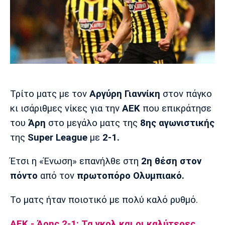
Μουσική
Στήλες
Πολιτισμός
Τραγούδια
Πρόγραμμα TV
Ιωνικός
Κηφισιά
Πανσερραϊκός
Cine Spot
Running
Τρίτο ματς με τον
Αργύρη Γιαννίκη
στον πάγκο
Media
κι ισάριθμες νίκες για την
ΑΕΚ
που επικράτησε
Μπαρτσελόνα
Ρεάλ
Ατλέτικο
Μαδρίτης
Μαδρίτης
του
Άρη
στο μεγάλο ματς της
8ης αγωνιστικής
Παρασκήνιο
της
Super League
με
2-1.
Έτσι η «Ένωση» επανήλθε στη
2η θέση στον
Μάντσεστερ
Τσέλσι
Άρσεναλ
πόντο
από τον
πρωτοπόρο Ολυμπιακό.
Γιουνάιτεντ
Το ματς ήταν ποιοτικό με πολύ καλό ρυθμό.
ΑΕΚ - Άρης 2-1: Τα γκολ και οι καλύτερες