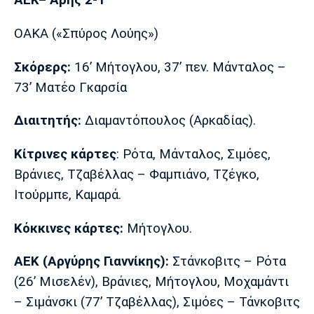
AEK–
Άρης 2-1
ΟΑΚΑ («Σπύρος Λούης»)
Σκόρερς:
16’ Μήτογλου, 37’ πεν. Μάνταλος –
73’ Ματέο Γκαρσία
Διαιτητής:
Διαμαντόπουλος (Αρκαδίας).
Κίτρινες κάρτες
: Ρότα, Μάνταλος, Σιμόες,
Βράνιες, Τζαβέλλας – Φαμπιάνο, Τζέγκο,
Ιτούρμπε, Καμαρά.
Κόκκινες κάρτες:
Μήτογλου.
AEK (Αργύρης Γιαννίκης):
Στάνκοβιτς – Ρότα
(26’ Μισελέν), Βράνιες, Μήτογλου, Μοχαμάντι
– Σιμάνσκι (77’ Τζαβέλλας), Σιμόες – Τάνκοβιτς