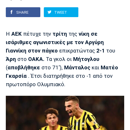
SHARE
TWEET
Europa League
Α Γυναικών
Σπορ
Αστέρας
ΠΑΣ Γιάννινα
Λεβαδειακός
Τρίπολης
Conference League
Champions League
Στίβος
Auto-Moto
Η
ΑΕΚ
πέτυχε την
τρίτη
της
νίκη σε
ισάριθμες αγωνιστικές με τον Αργύρη
Διεθνή
Κύπελλο
Γυμναστική
Αυτοκίνητο
Tech
Γιαννίκη στον πάγκο
επικρατώντας
2-1
του
Παναιτωλικός
Λαμία
ΑΕΛ
Euro
EuroCup
Κολύμβηση
Formula 1
Gaming
Plus
Άρη
στο
ΟΑΚΑ.
Τα γκολ οι
Μήτογλου
(
αποβλήθηκε
στο 71'),
Μάνταλος
και
Ματέο
Εθνικές Ομάδες
Basket League
Χάντμπολ
Μοτοσυκλέτα
Gadgets
Θέατρο
Blogs
Γκαρσία
. Έτσι διατηρήθηκε στο -1 από τον
πρωτοπόρο Ολυμπιακό.
Κύπελλο
Α2 Μπάσκετ
Smartphones
Σινεμά
Η Εφημερίδα
Απόλλων
Άρης
ΟΦΗ
Σμύρνης
Διαιτησία
FIBA World Cup 2023
Ευ ζην
Πρωτοσέλιδα
Ποδόσφαιρο Γυναικών
Βιβλίο
Έντυπη έκδοση
Παναχαϊκή
Ηρακλής
Βόλος