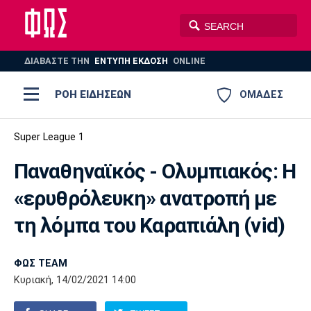
ΔΙΑΒΑΣΤΕ THN
ΕΝΤΥΠΗ ΕΚΔΟΣΗ
ONLINE
ΡΟΗ ΕΙΔΗΣΕΩΝ
ΟΜΑΔΕΣ
Ποδόσφαιρο
Super League 1
ΠΟΔΟΣΦΑΙΡΟ
ΜΠΑΣΚΕΤ
Παναθηναϊκός - Ολυμπιακός: Η
Super League 1
Μπάσκετ
ΒΟΛΕΪ
ΠΟΛΟ
ΣΠΟΡ
«ερυθρόλευκη» ανατροπή με
Ολυμπιακός
ΑΕΚ
ΠΑΟΚ
Super League 2
Ελλάδα
Ολυμπιακοί Αγώνες
τη λόμπα του Καραπιάλη (vid)
AUTO-MOTO
PLUS
Γ Εθνική
Εθνική
Βόλεϊ
ΦΩΣ TEAM
Ελλάδα
EuroLeague
Πόλο
Παναθηναϊκός
Ατρόμητος
Πανιώνιος
Κυριακή, 14/02/2021 14:00
Champions League
ΝΒΑ
Τένις