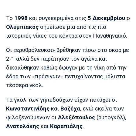
Μουσική
Στήλες
Πολιτισμός
Τραγούδια
Πρόγραμμα TV
Το
1998
και συγκεκριμένα στις
5 Δεκεμβρίου
ο
Ιωνικός
Κηφισιά
Πανσερραϊκός
Ολυμπιακός
σημείωσε μία από τις πιο
Cine Spot
ιστορικές νίκες του κόντρα στον Παναθηναϊκό.
Running
Οι «ερυθρόλευκοι» βρέθηκαν πίσω στο σκορ με
2-1 αλλά δεν παράτησαν τον αγώνα και
Media
δικαιώθηκαν καθώς έφυγαν με τη νίκη από την
Μπαρτσελόνα
Ρεάλ
Ατλέτικο
Μαδρίτης
Μαδρίτης
Παρασκήνιο
έδρα των «πράσινων» πετυχαίνοντας μάλιστα
τέσσερα γκολ.
Τα γκολ των γηπεδούχων είχαν πετύχει οι
Μάντσεστερ
Τσέλσι
Άρσεναλ
Κωνσταντινίδης
και
Βαζέχα
, ενώ εκείνα των
Γιουνάιτεντ
φιλοξενούμενων οι
Αλεξόπουλος
(αυτογκόλ),
Ανατολάκης
και
Καραπιάλης
.