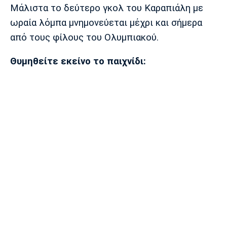
Λίβερπουλ
Μάντσεστερ
Γιουβέντους
Μάλιστα το δεύτερο γκολ του Καραπιάλη με
Σίτι
ωραία λόμπα μνημονεύεται μέχρι και σήμερα
από τους φίλους του Ολυμπιακού.
Θυμηθείτε εκείνο το παιχνίδι:
Ίντερ
Μίλαν
Μπάγερν
Μπορούσια
Παρί Σεν
Μαρσέιγ
Ντόρτμουντ
Ζερμέν
Μονακό
Ερυθρός
Τότεναμ
Αστέρας