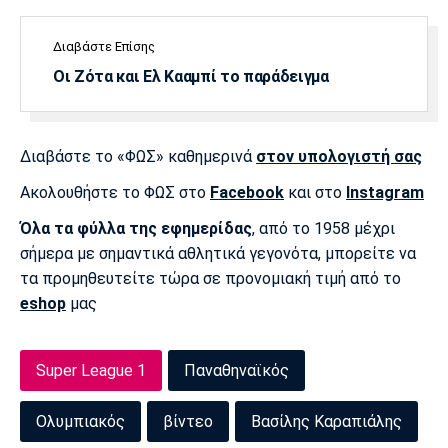
Πόρτο
Μπενφίκα
Διαβάστε Επίσης
Οι Ζότα και Ελ Κααμπί το παράδειγμα
Διαβάστε το «ΦΩΣ» καθημερινά
στον υπολογιστή σας
Ακολουθήστε το ΦΩΣ στο
Facebook
και στο
Instagram
Όλα τα φύλλα της εφημερίδας
, από το 1958 μέχρι
σήμερα με σημαντικά αθλητικά γεγονότα, μπορείτε να
τα προμηθευτείτε τώρα σε προνομιακή τιμή από το
eshop
μας
Super League 1
Παναθηναϊκός
Ολυμπιακός
βίντεο
Βασίλης Καραπιάλης