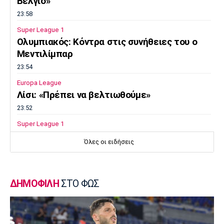
Βέλγιο»
23:58
Super League 1
Ολυμπιακός: Κόντρα στις συνήθειες του ο
Μεντιλίμπαρ
23:54
Europa League
Λίσι: «Πρέπει να βελτιωθούμε»
23:52
Super League 1
Επιστρέφει αύριο στη Θεσσαλονίκη ο
Όλες οι ειδήσεις
Ηρακλής
23:50
Μπάσκετ Ελλάδα
ΔΗΜΟΦΙΛΗ
ΣΤΟ ΦΩΣ
Επίσημα στον Άρη ο Άνταμ Μοκόκα
23:35
Europa League