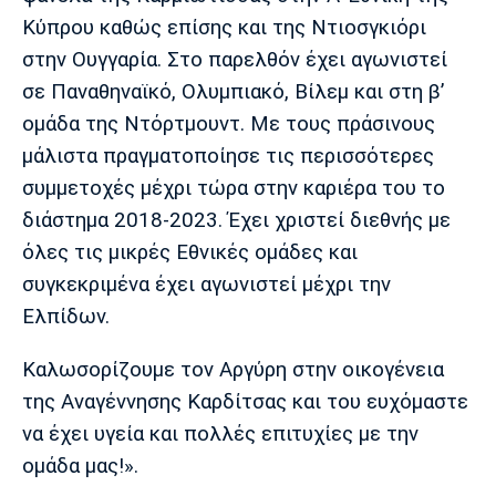
Λίβερπουλ
Μάντσεστερ
Γιουβέντους
Κύπρου καθώς επίσης και της Ντιοσγκιόρι
Σίτι
στην Ουγγαρία. Στο παρελθόν έχει αγωνιστεί
σε Παναθηναϊκό, Ολυμπιακό, Βίλεμ και στη β’
ομάδα της Ντόρτμουντ. Με τους πράσινους
Ίντερ
Μίλαν
Μπάγερν
μάλιστα πραγματοποίησε τις περισσότερες
συμμετοχές μέχρι τώρα στην καριέρα του το
διάστημα 2018-2023. Έχει χριστεί διεθνής με
όλες τις μικρές Εθνικές ομάδες και
Μπορούσια
Παρί Σεν
Μαρσέιγ
συγκεκριμένα έχει αγωνιστεί μέχρι την
Ντόρτμουντ
Ζερμέν
Ελπίδων.
Καλωσορίζουμε τον Αργύρη στην οικογένεια
Μονακό
Ερυθρός
Τότεναμ
της Αναγέννησης Καρδίτσας και του ευχόμαστε
Αστέρας
να έχει υγεία και πολλές επιτυχίες με την
ομάδα μας!».