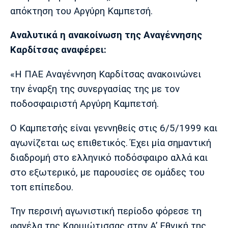
Μουσική
Στήλες
απόκτηση του Αργύρη Καμπετσή.
Πολιτισμός
Τραγούδια
Πρόγραμμα TV
Αναλυτικά η ανακοίνωση της Αναγέννησης
Ιωνικός
Κηφισιά
Πανσερραϊκός
Καρδίτσας αναφέρει:
Cine Spot
«Η ΠΑΕ Αναγέννηση Καρδίτσας ανακοινώνει
Running
την έναρξη της συνεργασίας της με τον
Media
ποδοσφαιριστή Αργύρη Καμπετσή.
Μπαρτσελόνα
Ρεάλ
Ατλέτικο
Μαδρίτης
Μαδρίτης
Παρασκήνιο
Ο Καμπετσής είναι γεννηθείς στις 6/5/1999 και
αγωνίζεται ως επιθετικός. Έχει μία σημαντική
διαδρομή στο ελληνικό ποδόσφαιρο αλλά και
στο εξωτερικό, με παρουσίες σε ομάδες του
Μάντσεστερ
Τσέλσι
Άρσεναλ
Γιουνάιτεντ
τοπ επίπεδου.
Την περσινή αγωνιστική περίοδο φόρεσε τη
φανέλα της Καρμιώτισσας στην Α’ Εθνική της