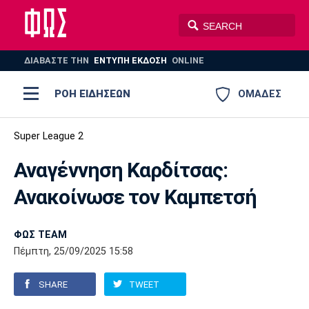
ΔΙΑΒΑΣΤΕ THN
ΕΝΤΥΠΗ ΕΚΔΟΣΗ
ONLINE
ΡΟΗ ΕΙΔΗΣΕΩΝ
ΟΜΑΔΕΣ
Ποδόσφαιρο
Super League 2
ΠΟΔΟΣΦΑΙΡΟ
ΜΠΑΣΚΕΤ
Αναγέννηση Καρδίτσας:
Super League 1
Μπάσκετ
ΒΟΛΕΪ
ΠΟΛΟ
ΣΠΟΡ
Ανακοίνωσε τον Καμπετσή
Ολυμπιακός
ΑΕΚ
ΠΑΟΚ
Super League 2
Ελλάδα
Ολυμπιακοί Αγώνες
AUTO-MOTO
PLUS
ΦΩΣ TEAM
Γ Εθνική
Εθνική
Βόλεϊ
Πέμπτη, 25/09/2025 15:58
Ελλάδα
EuroLeague
Πόλο
Παναθηναϊκός
Ατρόμητος
Πανιώνιος
SHARE
TWEET
Champions League
ΝΒΑ
Τένις