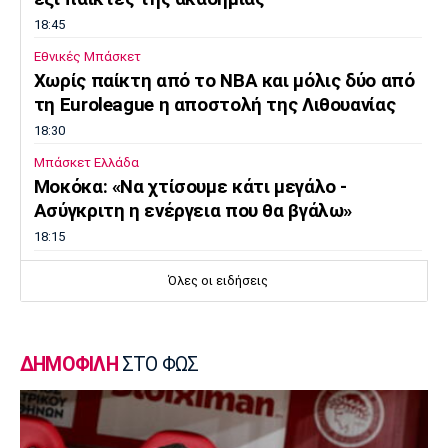
18:45
Εθνικές Μπάσκετ
Χωρίς παίκτη από το ΝΒΑ και μόλις δύο από
τη Euroleague η αποστολή της Λιθουανίας
18:30
Μπάσκετ Ελλάδα
Μοκόκα: «Να χτίσουμε κάτι μεγάλο -
Ασύγκριτη η ενέργεια που θα βγάλω»
18:15
Εθνικές Μπάσκετ
Όλες οι ειδήσεις
Ισπανία - Ελλάδα 96-86: Ήττα στην πρεμιέρα
του Ευrobasket U16
18:04
ΔΗΜΟΦΙΛΗ
ΣΤΟ ΦΩΣ
Ποδόσφαιρο - Διεθνή
Η Νορβηγία καλεί τον Ινφαντίνο να
παραιτηθεί